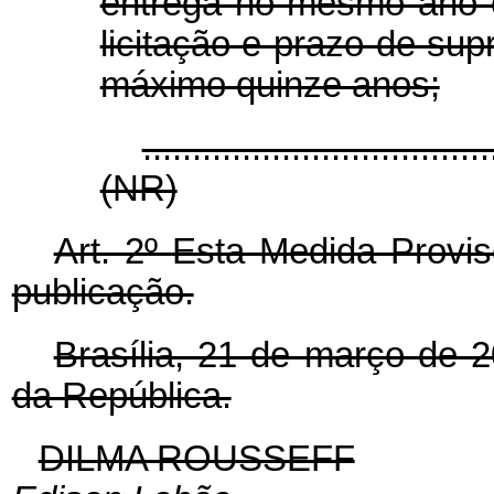
entrega no mesmo ano 
licitação e prazo de su
máximo quinze anos;
...................................
(NR)
Art. 2º
Esta Medida Provis
publicação.
Brasília, 21 de março de 
da República.
DILMA ROUSSEFF