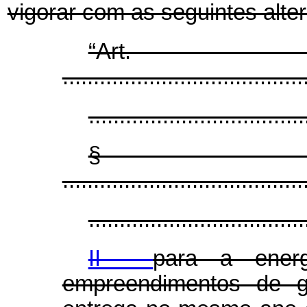
vigorar com as seguintes alte
“Ar
.......................................
...................................
§
.......................................
...................................
II -
para a energ
empreendimentos de ge