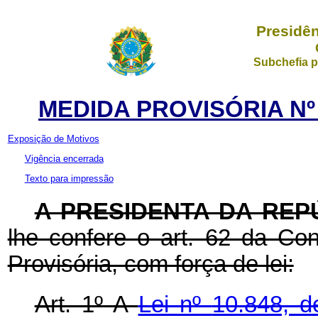
Presidên
Subchefia p
MEDIDA PROVISÓRIA Nº 
Exposição de Motivos
Vigência encerrada
Texto para impressão
A PRESIDENTA DA REP
lhe confere o art. 62 da Con
Provisória, com força de lei:
Art. 1º
A
Lei nº
10.848, 