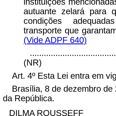
instituições mencionadas
autuante zelará para 
condições adequada
transporte que garant
(Vide ADPF 640)
....................................
(NR)
Art. 4º
Esta Lei entra em vi
Brasília, 8 de dezembro de
da República.
DILMA ROUSSEFF