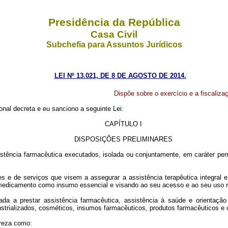
Presidência da República
Casa Civil
Subchefia para Assuntos Jurídicos
LEI Nº 13.021, DE 8 DE AGOSTO DE 2014.
Dispõe sobre o exercício e a fiscaliza
nal decreta e eu sanciono a seguinte Lei:
CAPÍTULO I
DISPOSIÇÕES PRELIMINARES
stência farmacêutica executados, isolada ou conjuntamente, em caráter perma
ões e de serviços que visem a assegurar a assistência terapêutica integra
medicamento como insumo essencial e visando ao seu acesso e ao seu uso r
a a prestar assistência farmacêutica, assistência à saúde e orientação 
strializados, cosméticos, insumos farmacêuticos, produtos farmacêuticos e c
ureza como: