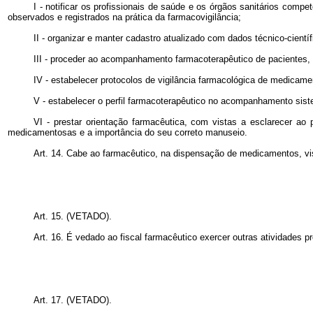
I - notificar os profissionais de saúde e os órgãos sanitários comp
observados e registrados na prática da farmacovigilância;
II - organizar e manter cadastro atualizado com dados técnico-cient
III - proceder ao acompanhamento farmacoterapêutico de pacientes, 
IV - estabelecer protocolos de vigilância farmacológica de medicame
V - estabelecer o perfil farmacoterapêutico no acompanhamento sist
VI - prestar orientação farmacêutica, com vistas a esclarecer ao
medicamentosas e a importância do seu correto manuseio.
Art. 14. Cabe ao farmacêutico, na dispensação de medicamentos, visan
Art. 15. (VETADO).
Art. 16. É vedado ao fiscal farmacêutico exercer outras atividades p
Art. 17. (VETADO).