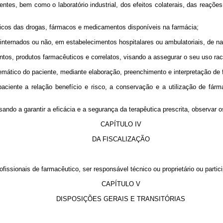
etentes, bem como o laboratório industrial, dos efeitos colaterais, das reaç
íficos das drogas, fármacos e medicamentos disponíveis na farmácia;
internados ou não, em estabelecimentos hospitalares ou ambulatoriais, de na
ntos, produtos farmacêuticos e correlatos, visando a assegurar o seu uso rac
emático do paciente, mediante elaboração, preenchimento e interpretação de 
 paciente a relação benefício e risco, a conservação e a utilização de f
do a garantir a eficácia e a segurança da terapêutica prescrita, observar os
CAPÍTULO IV
DA FISCALIZAÇÃO
rofissionais de farmacêutico, ser responsável técnico ou proprietário ou par
CAPÍTULO V
DISPOSIÇÕES GERAIS E TRANSITÓRIAS