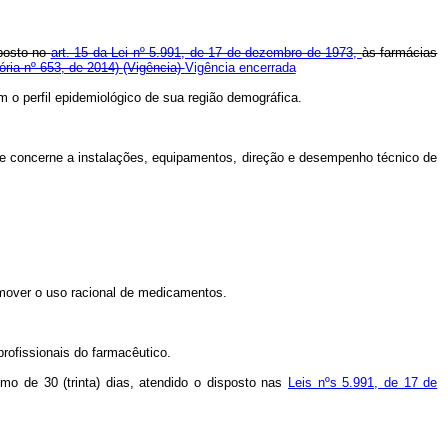
sposto no
art. 15 da Lei nº 5.991, de 17 de dezembro de 1973,
às farmácias
ória nº 653, de 2014)
(Vigência)
Vigência encerrada
 o perfil epidemiológico de sua região demográfica.
ue concerne a instalações, equipamentos, direção e desempenho técnico de
romover o uso racional de medicamentos.
rofissionais do farmacêutico.
mo de 30 (trinta) dias, atendido o disposto nas
Leis nºs 5.991, de 17 de