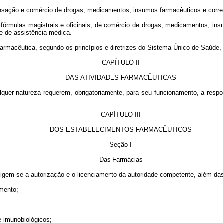
ensação e comércio de drogas, medicamentos, insumos farmacêuticos e corre
 fórmulas magistrais e oficinais, de comércio de drogas, medicamentos, in
te de assistência médica.
farmacêutica, segundo os princípios e diretrizes do Sistema Único de Saúde, 
CAPÍTULO II
DAS ATIVIDADES FARMACÊUTICAS
quer natureza requerem, obrigatoriamente, para seu funcionamento, a respon
CAPÍTULO III
DOS ESTABELECIMENTOS FARMACÊUTICOS
Seção I
Das Farmácias
xigem-se a autorização e o licenciamento da autoridade competente, além da
amento;
e imunobiológicos;