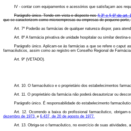
IV - contar com equipamentos e acessórios que satisfaçam aos requis
Parágrafo único. Tendo em vista o disposto nos
§ 3º e § 6º do art
que se caracterizem como microempresas ou empresas de pequeno porte,
Art. 7º Poderão as farmácias de qualquer natureza dispor, para ate
Art. 8º A farmácia privativa de unidade hospitalar ou similar destin
Parágrafo único. Aplicam-se às farmácias a que se refere o
caput
as
farmacêuticos, assim como ao registro em Conselho Regional de Farmácia
Art. 9º (VETADO).
Art. 10. O farmacêutico e o proprietário dos estabelecimentos farm
Art. 11. O proprietário da farmácia não poderá desautorizar ou desco
Parágrafo único. É responsabilidade do estabelecimento farmacêutic
Art. 12. Ocorrendo a baixa do profissional farmacêutico, obrigam
dezembro de 1973,
e
6.437, de 20 de agosto de 1977.
Art. 13. Obriga-se o farmacêutico, no exercício de suas atividades, a