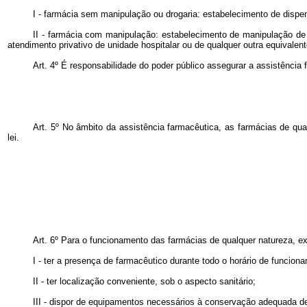
I - farmácia sem manipulação ou drogaria: estabelecimento de disp
II - farmácia com manipulação: estabelecimento de manipulação de
atendimento privativo de unidade hospitalar ou de qualquer outra equivalen
Art. 4º É responsabilidade do poder público assegurar a assistência 
Art. 5º
No âmbito da assistência farmacêutica, as farmácias de qual
lei.
Art. 6º Para o funcionamento das farmácias de qualquer natureza, e
I - ter a presença de farmacêutico durante todo o horário de funcion
II - ter localização conveniente, sob o aspecto sanitário;
III - dispor de equipamentos necessários à conservação adequada d