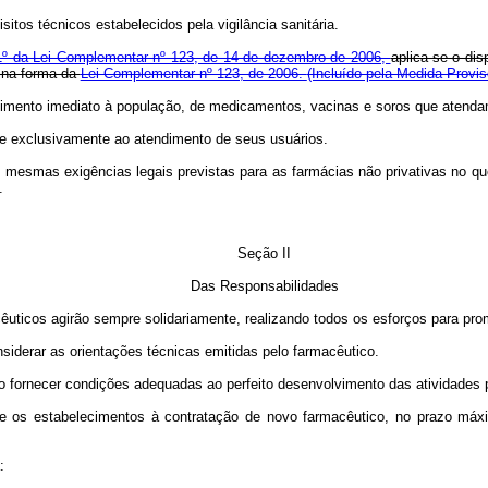
itos técnicos estabelecidos pela vigilância sanitária.
. 1º da Lei Complementar nº 123, de 14 de dezembro de 2006,
aplica-se o di
 na forma da
Lei Complementar nº 123, de 2006.
(Incluído pela Medida Provis
ndimento imediato à população, de medicamentos, vacinas e soros que atendam
a-se exclusivamente ao atendimento de seus usuários.
 mesmas exigências legais previstas para as farmácias não privativas no q
.
Seção II
Das Responsabilidades
acêuticos agirão sempre solidariamente, realizando todos os esforços para p
nsiderar as orientações técnicas emitidas pelo farmacêutico.
o fornecer condições adequadas ao perfeito desenvolvimento das atividades p
-se os estabelecimentos à contratação de novo farmacêutico, no prazo máxi
: