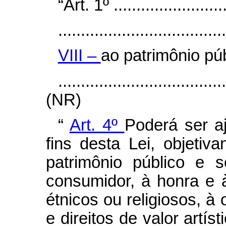
“Art. 1º ..........................
.....................................
VIII –
ao patrimônio púb
....................................
(NR)
“
Art. 4º
Poderá ser a
fins desta Lei, objetiva
patrimônio público e 
consumidor, à honra e à
étnicos ou religiosos, à
e direitos de valor artísti