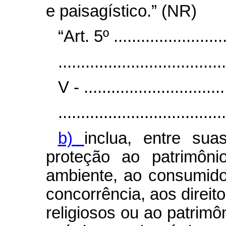
e paisagístico.” (NR)
“Art. 5º ..........................
.....................................
V - ................................
.....................................
b)
inclua, entre suas
proteção ao patrimôni
ambiente, ao consumido
concorrência, aos direito
religiosos ou ao patrimôni