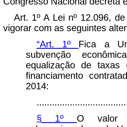
Congresso Nacional decreta e
Art. 1º A Lei nº 12.096, 
vigorar com as seguintes alte
“Art. 1º
Fica a Un
subvenção econômi
equalização de taxas 
financiamento contrat
2014:
...................................
§ 1º
O valor t