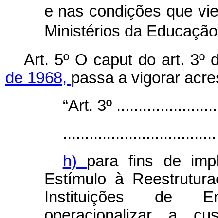
e nas condições que vie
Ministérios da Educação
Art. 5º O
caput
do art. 3º
de 1968,
passa a vigorar acre
“Art. 3º .........................
...................................
h)
para fins de im
Estímulo à Reestrutur
Instituições de En
operacionalizar a cu