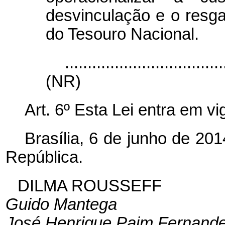
desvinculação e o resgat
do Tesouro Nacional.
...................................
(NR)
Art. 6º Esta Lei entra em v
Brasília, 6 de junho de 20
República.
DILMA ROUSSEFF
Guido Mantega
José Henrique Paim Fernand