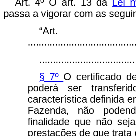
Art. 4º O art. 13 da
Lei 
passa a vigorar com as seguin
“Ar
.......................................
...................................
§ 7º
O certificado d
poderá ser transferid
característica definida 
Fazenda, não podendo
finalidade que não sej
prestações de que trata o