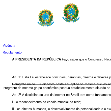
Vigência
Regulamento
A PRESIDENTA DA REPÚBLICA
Faço saber que o Congresso Nacio
Art. 1º
Esta Lei estabelece princípios, garantias, direitos e deveres 
Parágrafo único. O disposto nesta Lei aplica-se mesmo que as ativ
integrante do mesmo grupo econômico possua estabelecimento situado
Art. 2º A disciplina do uso da internet no Brasil tem como fundamen
I - o reconhecimento da escala mundial da rede;
II - os direitos humanos, o desenvolvimento da personalidade e o exe