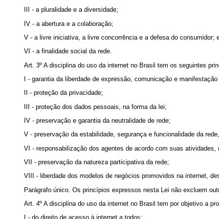
III - a pluralidade e a diversidade;
IV - a abertura e a colaboração;
V - a livre iniciativa, a livre concorrência e a defesa do consumidor; 
VI - a finalidade social da rede.
Art. 3º
A disciplina do uso da internet no Brasil tem os seguintes prin
I - garantia da liberdade de expressão, comunicação e manifestação
II - proteção da privacidade;
III - proteção dos dados pessoais, na forma da lei;
IV - preservação e garantia da neutralidade de rede;
V - preservação da estabilidade, segurança e funcionalidade da red
VI - responsabilização dos agentes de acordo com suas atividades, 
VII - preservação da natureza participativa da rede;
VIII - liberdade dos modelos de negócios promovidos na internet, de
Parágrafo único. Os princípios expressos nesta Lei não excluem outro
Art. 4º A disciplina do uso da internet no Brasil tem por objetivo a p
I - do direito de acesso à internet a todos;