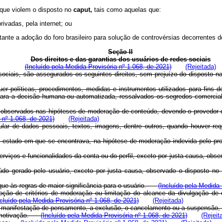
s que violem o disposto no
caput,
tais como aquelas que:
rivadas, pela internet; ou
ante a adoção do foro brasileiro para solução de controvérsias decorrentes d
Seção II
Dos direitos e das garantias dos usuários de redes sociais
(Incluído pela Medida Provisória nº 1.068, de 2021)
(Rejeitada)
sociais, são assegurados os seguintes direitos, sem prejuízo do dispost
quer políticas, procedimentos, medidas e instrumentos utilizados para fins
dos para a decisão humana ou automatizada, ressalvados os segredos comer
nte observados nas hipóteses de moderação de conteúdo, devendo o provedor 
 nº 1.068, de 2021)
(Rejeitada)
articular de dados pessoais, textos, imagens, dentre outros, quando houv
smo estado em que se encontrava, na hipótese de moderação indevida pel
serviços e funcionalidades da conta ou do perfil, exceto por justa causa, o
eúdo gerado pelo usuário, exceto por justa causa, observado o disposto
que às regras de maior significância para o usuário.
(Incluído pela Medida 
ão de critérios de moderação ou limitação do alcance da divulgação de co
ncluído pela Medida Provisória nº 1.068, de 2021)
(Rejeitada)
anifestação de pensamento, a exclusão, o cancelamento ou a suspensão, tota
 e motivação.
(Incluído pela Medida Provisória nº 1.068, de 2021)
(Rejeit