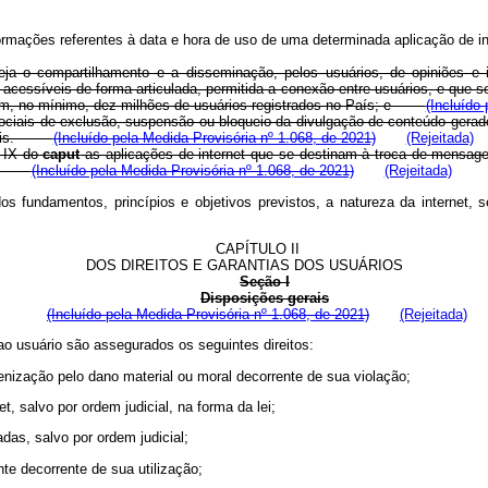
nformações referentes à data e hora de uso de uma determinada aplicação de in
de seja o compartilhamento e a disseminação, pelos usuários, de opiniões 
cessíveis de forma articulada, permitida a conexão entre usuários, e que s
o com, no mínimo, dez milhões de usuários registrados no País; e
(Incluído
ciais de exclusão, suspensão ou bloqueio da divulgação de conteúdo gerado
sociais.
(Incluído pela Medida Provisória nº 1.068, de 2021)
(Rejeitada)
o IX do
caput
as aplicações de internet que se destinam à troca de mensa
iços.
(Incluído pela Medida Provisória nº 1.068, de 2021)
(Rejeitada)
dos fundamentos, princípios e objetivos previstos, a natureza da internet
CAPÍTULO II
DOS DIREITOS E GARANTIAS DOS USUÁRIOS
Seção I
Disposições gerais
(Incluído pela Medida Provisória nº 1.068, de 2021)
(Rejeitada)
 ao usuário são assegurados os seguintes direitos:
ndenização pelo dano material ou moral decorrente de sua violação;
et, salvo por ordem judicial, na forma da lei;
das, salvo por ordem judicial;
te decorrente de sua utilização;