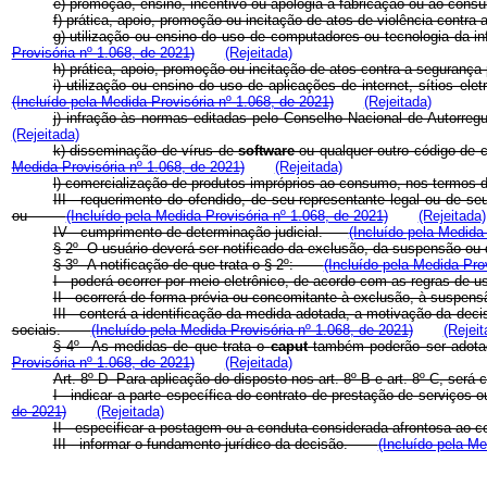
e) promoção, ensino, incentivo ou apologia à fabricação ou ao cons
f) prática, apoio, promoção ou incitação de atos de violência con
g) utilização ou ensino do uso de computadores ou tecnologia da 
Provisória nº 1.068, de 2021)
(Rejeitada)
h) prática, apoio, promoção ou incitação de atos contra a seguran
i) utilização ou ensino do uso de aplicações de internet, sítios ele
(Incluído pela Medida Provisória nº 1.068, de 2021)
(Rejeitada)
j) infração às normas editadas pelo Conselho Nacional de Autorreg
(Rejeitada)
k) disseminação de vírus de
software
ou qualquer outro código de c
Medida Provisória nº 1.068, de 2021)
(Rejeitada)
l) comercialização de produtos impróprios ao consumo, nos termos 
III - requerimento do ofendido, de seu representante legal ou de se
ou
(Incluído pela Medida Provisória nº 1.068, de 2021)
(Rejeitada)
IV - cumprimento de determinação judicial.
(Incluído pela Medida
§ 2º O usuário deverá ser notificado da exclusão, da suspensão o
§ 3º A notificação de que trata o § 2º:
(Incluído pela Medida Pro
I - poderá ocorrer por meio eletrônico, de acordo com as regras d
II - ocorrerá de forma prévia ou concomitante à exclusão, à susp
III - conterá a identificação da medida adotada, a motivação da de
sociais.
(Incluído pela Medida Provisória nº 1.068, de 2021)
(Rejeit
§ 4º As medidas de que trata o
caput
também poderão ser adotada
Provisória nº 1.068, de 2021)
(Rejeitada)
Art. 8º-D Para aplicação do disposto nos art. 8º-B e art. 8º-C, s
I - indicar a parte específica do contrato de prestação de serviços
de 2021)
(Rejeitada)
II - especificar a postagem ou a conduta considerada afrontosa a
III - informar o fundamento jurídico da decisão.
(Incluído pela Me