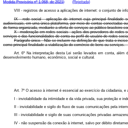
Medida Provisória nº 1.068, de 2021)
(Rejeitada)
VIII - registros de acesso a aplicações de internet: o conjunto de i
IX - rede social - aplicação de internet cuja principal finalida
audiovisuais, em uma única plataforma, por meio de contas conectadas ou a
de forma organizada, mediante a oferta de serviços ao público brasileir
X - moderação em redes sociais - ações dos provedores de redes so
serviços e das funcionalidades de conta ou perfil de usuário de redes 
Parágrafo único. Não se incluem na definição de que trata o incis
como principal finalidade a viabilização do comércio de bens ou serv
Art. 6º Na interpretação desta Lei serão levados em conta, além 
desenvolvimento humano, econômico, social e cultural.
Art. 7º O acesso à internet é essencial ao exercício da cidadania, e
I - inviolabilidade da intimidade e da vida privada, sua proteção e i
II - inviolabilidade e sigilo do fluxo de suas comunicações pela intern
III - inviolabilidade e sigilo de suas comunicações privadas armazena
IV - não suspensão da conexão à internet, salvo por débito diretamen