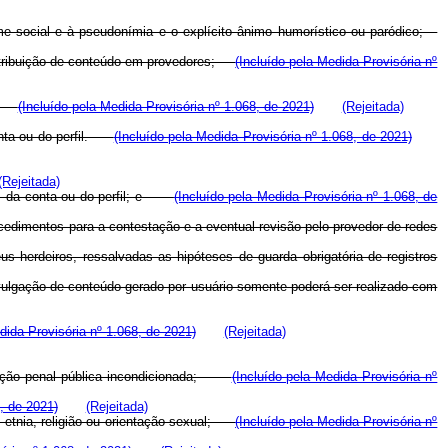
nome social e à pseudonímia e o explícito ânimo humorístico ou paródico;
distribuição de conteúdo em provedores;
(Incluído pela Medida Provisória nº
; ou
(Incluído pela Medida Provisória nº 1.068, de 2021)
(Rejeitada)
conta ou do perfil.
(Incluído pela Medida Provisória nº 1.068, de 2021)
(Rejeitada)
ades da conta ou do perfil; e
(Incluído pela Medida Provisória nº 1.068, de
ocedimentos para a contestação e a eventual revisão pelo provedor de redes
s herdeiros, ressalvadas as hipóteses de guarda obrigatória de registros
ulgação de conteúdo gerado por usuário somente poderá ser realizado com
dida Provisória nº 1.068, de 2021)
(Rejeitada)
as à ação penal pública incondicionada;
(Incluído pela Medida Provisória nº
, de 2021)
(Rejeitada)
o, etnia, religião ou orientação sexual;
(Incluído pela Medida Provisória nº