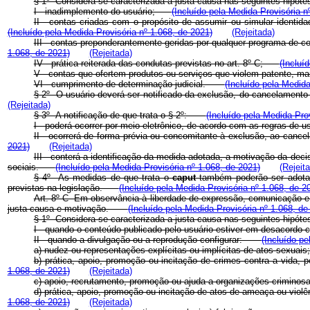
§ 1º Considera-se caracterizada a justa causa nas seguintes hip
I - inadimplemento do usuário;
(Incluído pela Medida Provisória n
II - contas criadas com o propósito de assumir ou simular identid
(Incluído pela Medida Provisória nº 1.068, de 2021)
(Rejeitada)
III - contas preponderantemente geridas por qualquer programa de 
1.068, de 2021)
(Rejeitada)
IV - prática reiterada das condutas previstas no art. 8º-C;
(Incluí
V - contas que ofertem produtos ou serviços que violem patente, mar
VI - cumprimento de determinação judicial.
(Incluído pela Medida
§ 2º O usuário deverá ser notificado da exclusão, do cancelamento
(Rejeitada)
§ 3º A notificação de que trata o § 2º:
(Incluído pela Medida Pro
I - poderá ocorrer por meio eletrônico, de acordo com as regras d
II - ocorrerá de forma prévia ou concomitante à exclusão, ao canc
2021)
(Rejeitada)
III - conterá a identificação da medida adotada, a motivação da de
sociais.
(Incluído pela Medida Provisória nº 1.068, de 2021)
(Rejeit
§ 4º As medidas de que trata o
caput
também poderão ser adotada
previstas na legislação.
(Incluído pela Medida Provisória nº 1.068, de 2
Art. 8º-C Em observância à liberdade de expressão, comunicação e
justa causa e motivação.
(Incluído pela Medida Provisória nº 1.068, de
§ 1º Considera-se caracterizada a justa causa nas seguintes hi
I - quando o conteúdo publicado pelo usuário estiver em desacordo
II - quando a divulgação ou a reprodução configurar:
(Incluído pe
a) nudez ou representações explícitas ou implícitas de atos sex
b) prática, apoio, promoção ou incitação de crimes contra a vida, 
1.068, de 2021)
(Rejeitada)
c) apoio, recrutamento, promoção ou ajuda a organizações crimino
d) prática, apoio, promoção ou incitação de atos de ameaça ou violê
1.068, de 2021)
(Rejeitada)