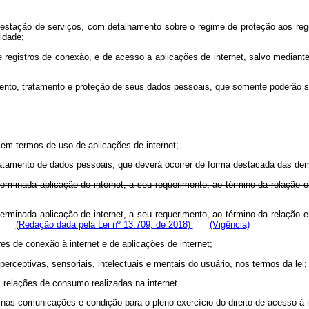
restação de serviços, com detalhamento sobre o regime de proteção aos regi
idade;
ve registros de conexão, e de acesso a aplicações de internet, salvo median
ento, tratamento e proteção de seus dados pessoais, que somente poderão ser
 em termos de uso de aplicações de internet;
atamento de dados pessoais, que deverá ocorrer de forma destacada das dema
terminada aplicação de internet, a seu requerimento, ao término da relação e
terminada aplicação de internet, a seu requerimento, ao término da relação e
ais;
(Redação dada pela Lei nº 13.709, de 2018)
(Vigência)
res de conexão à internet e de aplicações de internet;
perceptivas, sensoriais, intelectuais e mentais do usuário, nos termos da lei;
 relações de consumo realizadas na internet.
o nas comunicações é condição para o pleno exercício do direito de acesso à i