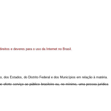
direitos e deveres para o uso da Internet no Brasil.
ião, dos Estados, do Distrito Federal e dos Municípios em relação à matéria.
 oferte serviço ao público brasileiro ou, no mínimo, uma pessoa jurídica