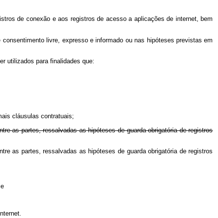
stros de conexão e aos registros de acesso a aplicações de internet, bem
te consentimento livre, expresso e informado ou nas hipóteses previstas em
 utilizados para finalidades que:
is cláusulas contratuais;
ntre as partes, ressalvadas as hipóteses de guarda obrigatória de registros
ntre as partes, ressalvadas as hipóteses de guarda obrigatória de registros
 e
nternet.