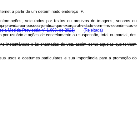
ternet a partir de um determinado endereço IP.
e informações, veiculados por textos ou arquivos de imagens, sonoros ou
eja provida por pessoa jurídica que exerça atividade com fins econômicos e
 pela Medida Provisória nº 1.068, de 2021)
(Rejeitada)
 por usuário e ações de cancelamento ou suspensão, total ou parcial, dos
gens instantâneas e às chamadas de voz, assim como aquelas que tenham
, seus usos e costumes particulares e sua importância para a promoção do