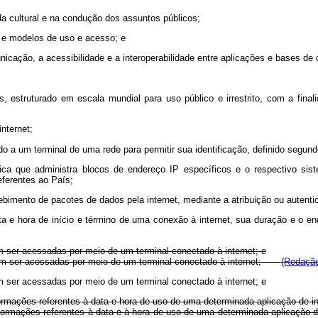
da cultural e na condução dos assuntos públicos;
s e modelos de uso e acesso; e
icação, a acessibilidade e a interoperabilidade entre aplicações e bases de 
cos, estruturado em escala mundial para uso público e irrestrito, com a fin
internet;
uído a um terminal de uma rede para permitir sua identificação, definido segun
dica que administra blocos de endereço IP específicos e o respectivo s
eferentes ao País;
ecebimento de pacotes de dados pela internet, mediante a atribuição ou auten
ta e hora de início e término de uma conexão à internet, sua duração e o en
em ser acessadas por meio de um terminal conectado à internet; e
podem ser acessadas por meio de um terminal conectado à internet;
(Redação
em ser acessadas por meio de um terminal conectado à internet; e
nformações referentes à data e hora de uso de uma determinada aplicação de in
e informações referentes à data e à hora de uso de uma determinada aplicaç