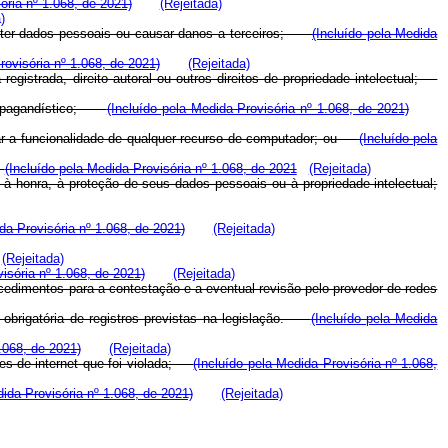
ória nº 1.068, de 2021)
(Rejeitada)
)
rometer dados pessoais ou causar danos a terceiros;
(Incluído pela Medida
rovisória nº 1.068, de 2021)
(Rejeitada)
 registrada, direito autoral ou outros direitos de propriedade intelectual;
u propagandístico;
(Incluído pela Medida Provisória nº 1.068, de 2021)
mitar a funcionalidade de qualquer recurso de computador; ou
(Incluído pela
;
(Incluído pela Medida Provisória nº 1.068, de 2021
(Rejeitada)
, à honra, à proteção de seus dados pessoais ou à propriedade intelectual;
da Provisória nº 1.068, de 2021)
(Rejeitada)
(Rejeitada)
isória nº 1.068, de 2021)
(Rejeitada)
ocedimentos para a contestação e a eventual revisão pelo provedor de redes
 obrigatória de registros previstas na legislação.
(Incluído pela Medida
.068, de 2021)
(Rejeitada)
ções de internet que foi violada;
(Incluído pela Medida Provisória nº 1.068,
dida Provisória nº 1.068, de 2021)
(Rejeitada)