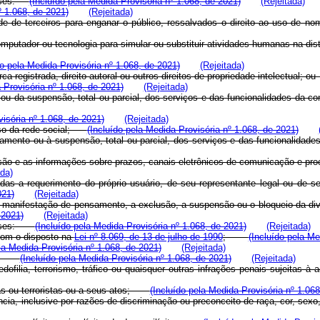
óteses:
(Incluído pela Medida Provisória nº 1.068, de 2021)
(Rejeitada)
º 1.068, de 2021)
(Rejeitada)
ade de terceiros para enganar o público, ressalvados o direito ao uso de 
computador ou tecnologia para simular ou substituir atividades humanas na 
do pela Medida Provisória nº 1.068, de 2021)
(Rejeitada)
ca registrada, direito autoral ou outros direitos de propriedade intelectual
 Provisória nº 1.068, de 2021)
(Rejeitada)
 ou da suspensão, total ou parcial, dos serviços e das funcionalidades da 
visória nº 1.068, de 2021)
(Rejeitada)
e uso da rede social;
(Incluído pela Medida Provisória nº 1.068, de 2021)
elamento ou à suspensão, total ou parcial, dos serviços e das funcionalid
cisão e as informações sobre prazos, canais eletrônicos de comunicação e pr
ada)
s a requerimento do próprio usuário, de seu representante legal ou de seu
021)
(Rejeitada)
 manifestação de pensamento, a exclusão, a suspensão ou o bloqueio da div
 2021)
(Rejeitada)
póteses:
(Incluído pela Medida Provisória nº 1.068, de 2021)
(Rejeitada)
 com o disposto na
Lei nº 8.069, de 13 de julho de 1990
;
(Incluído pela Me
la Medida Provisória nº 1.068, de 2021)
(Rejeitada)
uais;
(Incluído pela Medida Provisória nº 1.068, de 2021)
(Rejeitada)
pedofilia, terrorismo, tráfico ou quaisquer outras infrações penais sujeit
sas ou terroristas ou a seus atos;
(Incluído pela Medida Provisória nº 1.068
ncia, inclusive por razões de discriminação ou preconceito de raça, cor, sex