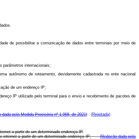
dados.
alidade de possibilitar a comunicação de dados entre terminais por meio de
do parâmetros internacionais;
istema autônomo de roteamento, devidamente cadastrada no ente nacional
ticação de um endereço IP;
dereço IP utilizado pelo terminal para o envio e recebimento de pacotes de
 dada pela Medida Provisória nº 1.068, de 2021)
(Rejeitada)
ternet a partir de um determinado endereço IP.
ão de internet a partir de um determinado endereço IP;
(Redação dada pela