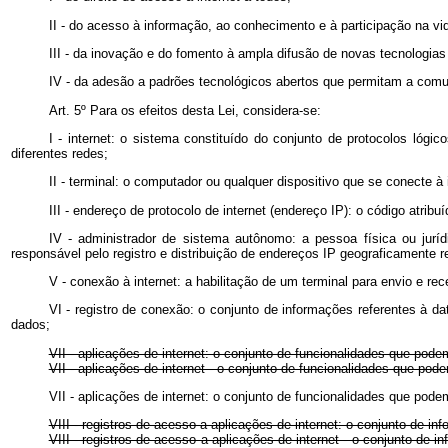
II - do acesso à informação, ao conhecimento e à participação na vi
III - da inovação e do fomento à ampla difusão de novas tecnologia
IV - da adesão a padrões tecnológicos abertos que permitam a comun
Art. 5º
Para os efeitos desta Lei, considera-se:
I - internet: o sistema constituído do conjunto de protocolos lógi
diferentes redes;
II - terminal: o computador ou qualquer dispositivo que se conecte à 
III - endereço de protocolo de internet (endereço IP): o código atrib
IV - administrador de sistema autônomo: a pessoa física ou jurí
responsável pelo registro e distribuição de endereços IP geograficamente r
V - conexão à internet: a habilitação de um terminal para envio e r
VI - registro de conexão: o conjunto de informações referentes à da
dados;
VII - aplicações de internet: o conjunto de funcionalidades que pod
VII - aplicações de internet - o conjunto de funcionalidades que 
VII - aplicações de internet: o conjunto de funcionalidades que pod
VIII - registros de acesso a aplicações de internet: o conjunto de i
VIII - registros de acesso a aplicações de internet - o conjunto d