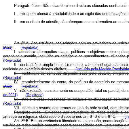
Parágrafo único. São nulas de pleno direito as cláusulas contratuai
I - impliquem ofensa à inviolabilidade e ao sigilo das comunicações p
II - em contrato de adesão, não ofereçam como alternativa ao contrat
Art. 8º-A Aos usuários,
nas relações com os provedores de redes 
2021)
(Rejeitada)
I - acesso a informações claras, públicas e objetivas sobre quais
gerado pelo usuário, incluídos os critérios e os procedimentos utiliza
(Rejeitada)
II - contraditório, ampla defesa e recurso, a serem obrigatoriame
dedicado ao exercício desses direitos;
(Incluído pela Medida Provisória
III - restituição do conteúdo disponibilizado pelo usuário, em p
(Rejeitada)
IV - restabelecimento da conta, do perfil ou do conteúdo no me
2021)
(Rejeitada)
V - não exclusão, cancelamento ou suspensão, total ou parcial, de 
de 2021)
(Rejeitada)
VI - não exclusão, suspensão ou bloqueio da divulgação de cont
(Rejeitada)
VII - acesso a resumo dos termos de uso da rede social, com desta
Parágrafo único. É vedada aos provedores de redes sociais a adoç
artística ou religiosa, observado o disposto nos art. 8º-B e art. 8º-C.
(I
Art. 8º-B Em observância à liberdade de expressão, comunicação e m
usuário de redes sociais somente poderá ser realizado com justa causa