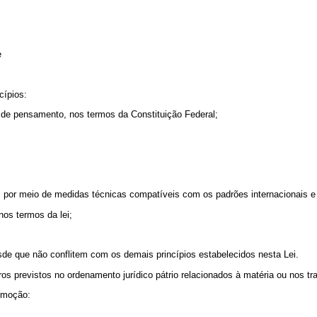
e
cípios:
 de pensamento, nos termos da Constituição Federal;
e, por meio de medidas técnicas compatíveis com os padrões internacionais e 
nos termos da lei;
sde que não conflitem com os demais princípios estabelecidos nesta Lei.
s previstos no ordenamento jurídico pátrio relacionados à matéria ou nos tra
romoção: