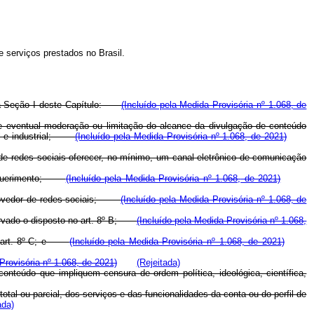
e serviços prestados no Brasil.
o na Seção I deste Capítulo:
(Incluído pela Medida Provisória nº 1.068, de
 de eventual moderação ou limitação do alcance da divulgação de conteúdo
cial e industrial;
(Incluído pela Medida Provisória nº 1.068, de 2021)
de redes sociais oferecer, no mínimo, um canal eletrônico de comunicação
er requerimento;
(Incluído pela Medida Provisória nº 1.068,
de 2021)
o provedor de redes sociais;
(Incluído pela Medida Provisória nº 1.068, de
bservado o disposto no art. 8º-B;
(Incluído pela Medida Provisória nº 1.068,
 no art. 8º-C; e
(Incluído pela Medida Provisória nº 1.068, de 2021)
Provisória nº 1.068, de 2021)
(Rejeitada)
nteúdo que impliquem censura de ordem política, ideológica, científica,
l ou parcial, dos serviços e das funcionalidades da conta ou do perfil de
ada)