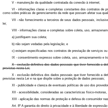
V - manutenção da qualidade contratada da conexão à internet;
VI - informações claras e completas constantes dos contratos de p
como sobre práticas de gerenciamento da rede que possam afetar sua qual
VII - não fornecimento a terceiros de seus dados pessoais, inclusi
lei;
VIII - informações claras e completas sobre coleta, uso, armazenam
a) justifiquem sua coleta;
b) não sejam vedadas pela legislação; e
c) estejam especificadas nos contratos de prestação de serviços ou
IX - consentimento expresso sobre coleta, uso, armazenamento e tr
X - exclusão definitiva dos dados pessoais que tiver fornecido a de
previstas nesta Lei;
X - exclusão definitiva dos dados pessoais que tiver fornecido a de
previstas nesta Lei e na que dispõe sobre a proteção de dados pesso
XI - publicidade e clareza de eventuais políticas de uso dos provedo
XII - acessibilidade, consideradas as características físico-motoras, 
XIII - aplicação das normas de proteção e defesa do consumidor nas
Art. 8º
A garantia do direito à privacidade e à liberdade de expressã