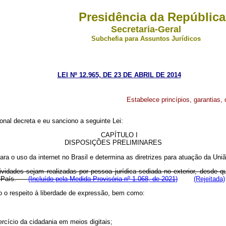
Presidência da República
Secretaria-Geral
Subchefia para Assuntos Jurídicos
LEI Nº 12.965, DE 23 DE ABRIL DE 2014
Estabelece princípios, garantias, 
nal decreta e eu sanciono a seguinte Lei:
CAPÍTULO I
DISPOSIÇÕES PRELIMINARES
para o uso da internet no Brasil e determina as diretrizes para atuação da Un
idades sejam realizadas por pessoa jurídica sediada no exterior, desde que
 no País.
(Incluído pela Medida Provisória nº 1.068, de 2021)
(Rejeitada)
to o respeito à liberdade de expressão, bem como:
rcício da cidadania em meios digitais;