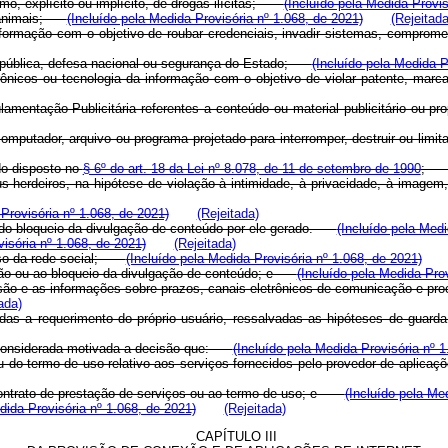
umo, explícito ou implícito, de drogas ilícitas;
(Incluído pela Medida Provis
tra animais;
(Incluído pela Medida Provisória nº 1.068, de 2021)
(Rejeitada
informação com o objetivo de roubar credenciais, invadir sistemas, comp
ça pública, defesa nacional ou segurança do Estado;
(Incluído pela Medida P
trônicos ou tecnologia da informação com o objetivo de violar patente, marca
ulamentação Publicitária referentes a conteúdo ou material publicitário o
omputador, arquivo ou programa projetado para interromper, destruir ou li
do disposto no
§ 6º do art. 18 da Lei nº 8.078, de 11 de setembro de 1990
us herdeiros, na hipótese de violação à intimidade, à privacidade, à imagem
 Provisória nº 1.068, de 2021)
(Rejeitada)
u do bloqueio da divulgação de conteúdo por ele gerado.
(Incluído pela Medi
visória nº 1.068, de 2021)
(Rejeitada)
e uso da rede social;
(Incluído pela Medida Provisória nº 1.068, de 2021)
ensão ou ao bloqueio da divulgação de conteúdo; e
(Incluído pela Medida Prov
cisão e as informações sobre prazos, canais eletrônicos de comunicação e pr
ada)
s a requerimento do próprio usuário, ressalvadas as hipóteses de guarda
erá considerada motivada a decisão que:
(Incluído pela Medida Provisória nº 1
 ou do termo de uso relativo aos serviços fornecidos pelo provedor de aplica
o contrato de prestação de serviços ou ao termo de uso; e
(Incluído pela Me
dida Provisória nº 1.068, de 2021)
(Rejeitada)
CAPÍTULO III