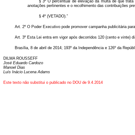
§ 3º O percentual de elevação da multa de que trata
anotações pertinentes e o recolhimento das contribuições pre
§ 4º (VETADO).”
Art. 2º O Poder Executivo pode promover campanha publicitária para 
Art. 3º Esta Lei entra em vigor após decorridos 120 (cento e vinte) di
Brasília, 8 de abril de 2014; 193º da Independência e 126º da Repúbl
DILMA ROUSSEFF
José Eduardo Cardozo
Manoel Dias
Luís Inácio Lucena Adams
Este texto não substitui o publicado no DOU de 9.4.2014