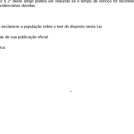
 o § 2º deste artigo poderá ser reduzido se o tempo de serviço for reconh
videnciárias devidas.
esclarecer a população sobre o teor do disposto nesta Lei.
as de sua publicação oficial.
ica.
*