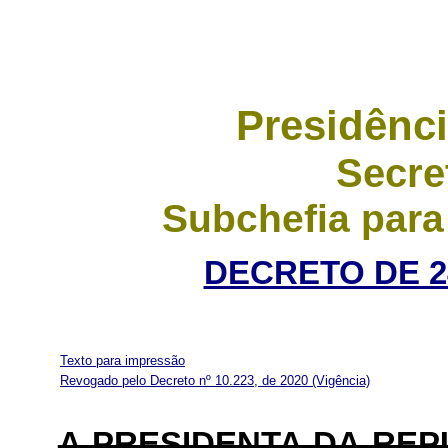
Presidênci
Secre
Subchefia para
DECRETO DE 2
Texto para impressão
Revogado pelo Decreto nº 10.223, de 2020
(Vigência)
A PRESIDENTA DA RE