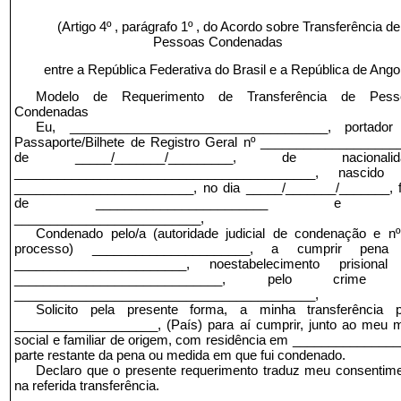
(Artigo 4º , parágrafo 1º , do Acordo sobre Transferência de
Pessoas Condenadas
entre a República Federativa do Brasil e a República de Ango
Modelo de Requerimento de Transferência de Pess
Condenadas
Eu, ____________________________________, portador
Passaporte/Bilhete de Registro Geral nº ___________________
de _____/_______/_________, de nacionalid
__________________________________________, nascido
_________________________, no dia _____/_______/_______, f
de ________________________ e 
__________________________,
Condenado pelo/a (autoridade judicial de condenação e n
processo) ______________________, a cumprir pena
________________________, noestabelecimento prisional
_____________________________, pelo crime
__________________________________________,
Solicito pela presente forma, a minha transferência p
____________________, (País) para aí cumprir, junto ao meu 
social e familiar de origem, com residência em _______________
parte restante da pena ou medida em que fui condenado.
Declaro que o presente requerimento traduz meu consentim
na referida transferência.