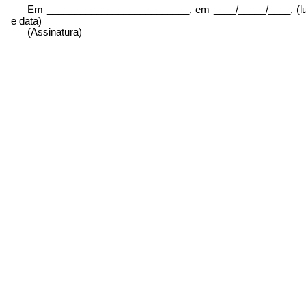
Em __________________________, em ____/_____/____, (l
e data)
(Assinatura)