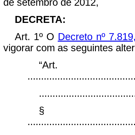
de setembro de 2012,
DECRETA:
Art. 1º O
Decreto nº 7.819
vigorar com as seguintes alte
“Ar
.......................................
...................................
§
.......................................