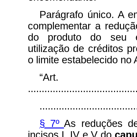
Parágrafo único. A 
complementar a redução
do produto do seu e
utilização de créditos 
o limite estabelecido no 
“Ar
.......................................
...................................
§ 7º
As reduções de
incisos I, IV e V do
cap