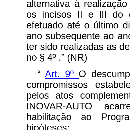
alternativa à realizaç
os incisos II e III do
efetuado até o último d
ano subsequente ao an
ter sido realizadas as d
no § 4º .” (NR)
“
Art. 9º
O descumpr
compromissos estabel
pelos atos complemen
INOVAR-AUTO acarr
habilitação ao Progr
hipóteses: