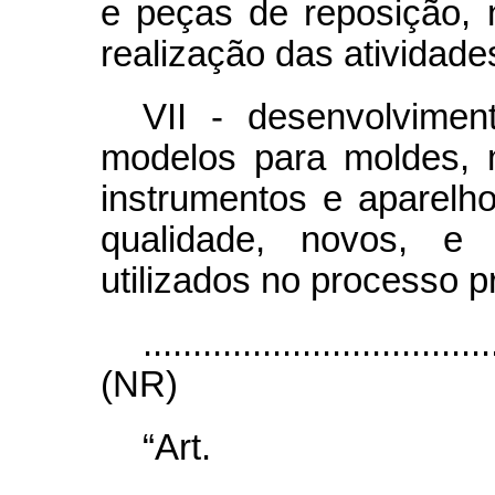
e peças de reposição, 
realização das atividades
VII - desenvolvimen
modelos para moldes, m
instrumentos e aparelho
qualidade, novos, e
utilizados no processo p
...................................
(NR)
“Ar
.......................................