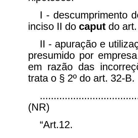
I - descumprimento d
inciso II do
caput
do art.
II - apuração e utiliz
presumido por empresa
em razão das incorreç
trata o § 2º do art. 32-B.
...................................
(NR)
“Art.12.
.......................................