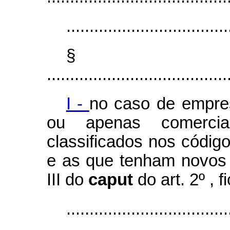
...................................
§
.......................................
I -
no caso de empre
ou apenas comercia
classificados nos código
e as que tenham novos 
III do
caput
do art. 2º , 
...................................