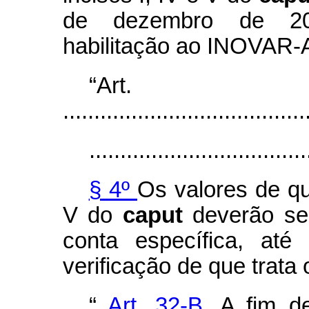
de dezembro de 20
habilitação ao INOVAR-
“Ar
.......................................
...................................
§ 4º
Os valores de que
V do
caput
deverão s
conta específica, até
verificação de que trata 
“
Art. 32-B.
A fim d