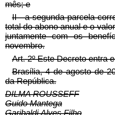
mês; e
II - a segunda parcela corr
total do abono anual e o valo
juntamente com os benefí
novembro.
Art. 2º Este Decreto entra 
Brasília, 4 de agosto de 
da República.
DILMA ROUSSEFF
Guido Mantega
Garibaldi Alves Filho