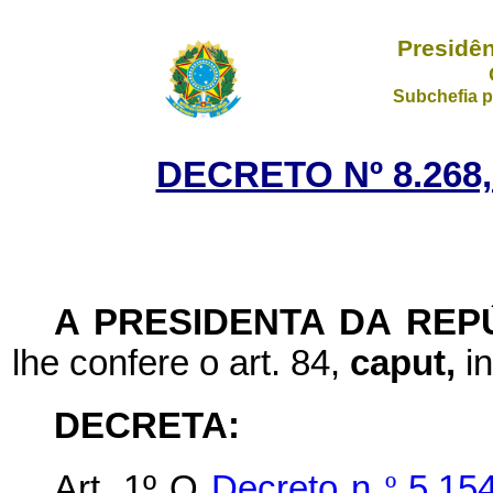
Presidên
Subchefia p
DECRETO Nº 8.268,
A PRESIDENTA DA REP
lhe confere o art. 84,
caput,
i
DECRETA:
Art. 1º O
Decreto n
º
5.15