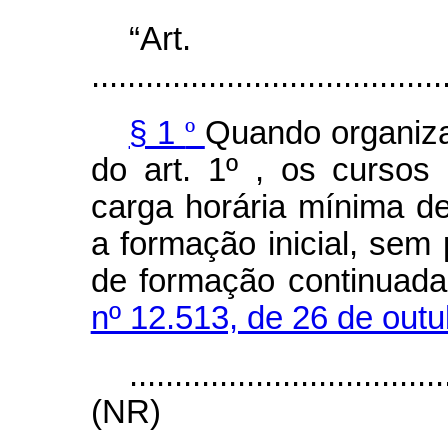
“A
.......................................
§ 1
º
Quando organiza
do art. 1º
, os cursos
carga horária mínima d
a formação inicial, sem 
de formação continuada,
nº 12.513, de 26 de outu
...................................
(NR)