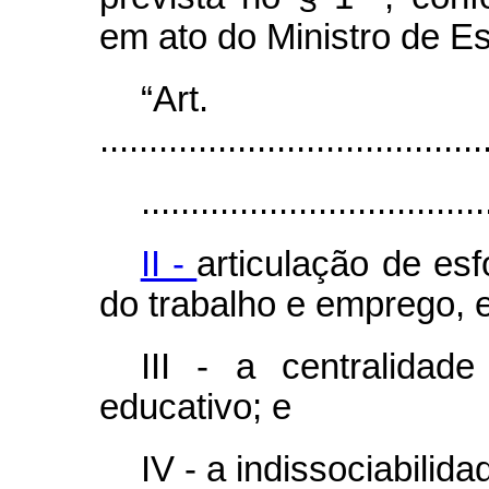
em ato do Ministro de E
“A
.......................................
...................................
II -
articulação de es
do trabalho e emprego, e
III - a centralidad
educativo; e
IV - a indissociabilida