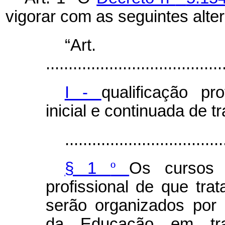
vigorar com as seguintes alte
“A
.......................................
I -
qualificação pro
inicial e continuada de t
...................................
§ 1
º
Os cursos
profissional de que tra
serão organizados por 
da Educação em tra