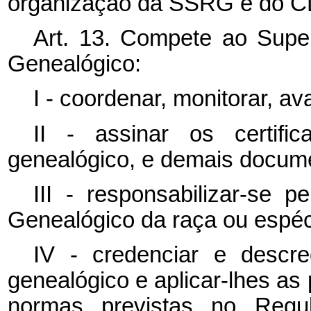
organização da SSRG e do C
Art. 13. Compete ao Super
Genealógico:
I - coordenar, monitorar, av
II - assinar os certifi
genealógico, e demais docume
III - responsabilizar-se 
Genealógico da raça ou espéc
IV - credenciar e descre
genealógico e aplicar-lhes a
normas previstas no Regu