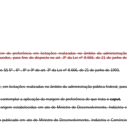
m de preferência em licitações realizadas no âmbito da administração
quedos, para fins do disposto no art. 3º da Lei nº 8.666, de 21 de junho de
s §§ 5º , 6º , 8º e 9º do art. 3º da Lei nº 8.666, de 21 de junho de 1993,
 em licitações realizadas no âmbito da administração pública federal, para
o contemplar a aplicação da margem de preferência de que trata o
caput.
 origem estabelecidas em ato do Ministro do Desenvolvimento, Indústria e
o publicado em ato do Ministro do Desenvolvimento, Indústria e Comércio