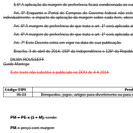
§ 6º A aplicação da margem de preferência ficará condicionada ao c
Art. 5º Enquanto o Portal de Compras do Governo federal não estiv
individualmente, o impacto da aplicação da margem sobre cada item, obser
Art. 6º A margem de preferência de que trata o art. 1º será aplicada
Art. 6º A margem de preferência de que trata o art. 1º será aplicada
Art. 7º Este Decreto entra em vigor na data de sua publicação.
Brasília, 3 de abril de 2014; 193º da Independência e 126º da Repúbli
DILMA ROUSSEFF
Guido Mantega
Este
texto não substitui o publicado no DOU de 4.4.2014.
Código TIPI
Prod
95.03
Brinquedos, jogos, artigos para divertimento ou para 
PM = PE x (1 + M),
sendo:
PM
= preço com margem