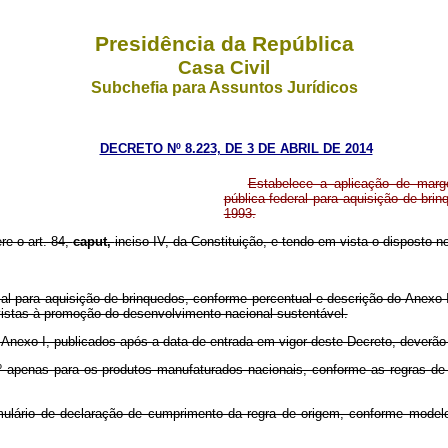
Presidência da República
Casa Civil
Subchefia para Assuntos Jurídicos
DECRETO Nº 8.223, DE 3 DE ABRIL DE 2014
Estabelece a aplicação de marge
pública federal para aquisição de brin
1993.
re o art. 84,
caput,
inciso IV, da Constituição, e tendo em vista o disposto no
al para aquisição de brinquedos, conforme percentual e descrição do Anexo I,
istas à promoção do desenvolvimento nacional sustentável.
o Anexo I, publicados após a data de entrada em vigor deste Decreto, deverã
 1º apenas para os produtos manufaturados nacionais, conforme as regras de
ormulário de declaração de cumprimento da regra de origem, conforme model