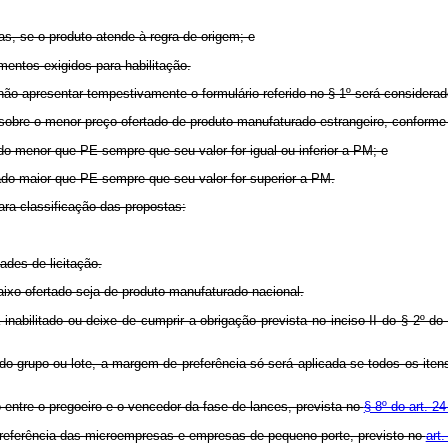
tas, se o produto atende à regra de origem; e
mentos exigidos para habilitação.
 não apresentar tempestivamente o formulário referido no § 1º será considera
a sobre o menor preço ofertado de produto manufaturado estrangeiro, conforme
do menor que PE sempre que seu valor for igual ou inferior a PM; e
rado maior que PE sempre que seu valor for superior a PM.
para classificação das propostas:
ades de licitação.
ixo ofertado seja de produto manufaturado nacional.
 inabilitado ou deixe de cumprir a obrigação prevista no inciso II do § 2º do 
o do grupo ou lote, a margem de preferência só será aplicada se todos os it
 entre o pregoeiro e o vencedor da fase de lances, prevista no
§ 8º do art. 2
 preferência das microempresas e empresas de pequeno porte, previsto no
art