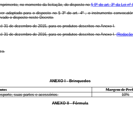
umprimento, no momento da licitação, do disposto no
§ 9º do art. 3º da Lei nº
er adaptado para o disposto no § 3º do art. 4º , o instrumento convocatór
vado o disposto neste Decreto.
 até 31 de dezembro de 2015, para os produtos descritos no Anexo I.
 até 31 de dezembro de 2016, para os produtos descritos no Anexo I.
(Redação 
ca.
ANEXO I - Brinquedos
utos
Margem de Pref
esporte, suas partes e acessórios.
10%
ANEXO II - Fórmula