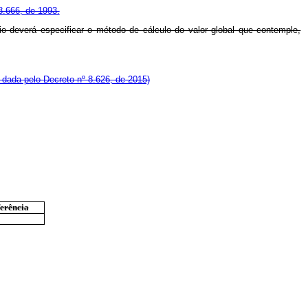
 8.666, de 1993.
io deverá especificar o método de cálculo do valor global que contemple,
dada pelo Decreto nº 8.626, de 2015)
erência