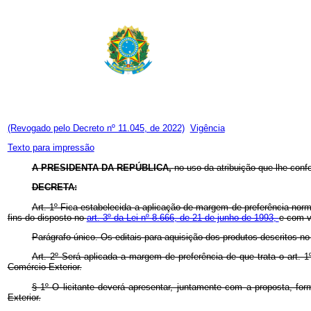
(Revogado pelo Decreto nº 11.045, de 2022)
Vigência
Texto para impressão
A PRESIDENTA DA REPÚBLICA,
no uso da atribuição que lhe confe
DECRETA:
Art. 1º Fica estabelecida a aplicação de margem de preferência norm
fins do disposto no
art. 3º da Lei nº 8.666, de 21 de junho de 1993,
e com v
Parágrafo único. Os editais para aquisição dos produtos descritos n
Art. 2º Será aplicada a margem de preferência de que trata o art.
Comércio Exterior.
§ 1º O licitante deverá apresentar, juntamente com a proposta, f
Exterior.