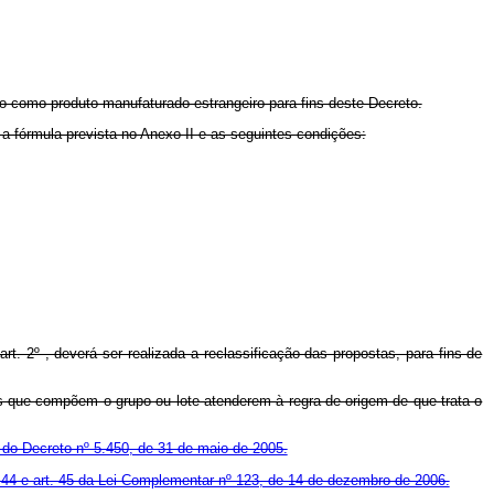
do como produto manufaturado estrangeiro para fins deste Decreto.
 a fórmula prevista no Anexo II e as seguintes condições:
art. 2º , deverá ser realizada a reclassificação das propostas, para fins de
ens que compõem o grupo ou lote atenderem à regra de origem de que trata o
4 do Decreto nº 5.450, de 31 de maio de 2005.
. 44 e art. 45 da Lei Complementar nº 123, de 14 de dezembro de 2006.