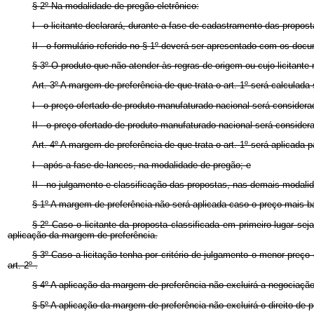
§ 2º Na modalidade de pregão eletrônico:
I - o licitante declarará, durante a fase de cadastramento das propos
II - o formulário referido no § 1º deverá ser apresentado com os docu
§ 3º O produto que não atender às regras de origem ou cujo licitante
Art. 3º A margem de preferência de que trata o art. 1º será calculad
I - o preço ofertado de produto manufaturado nacional será considera
II - o preço ofertado de produto manufaturado nacional será conside
Art. 4º A margem de preferência de que trata o art. 1º será aplicada 
I - após a fase de lances, na modalidade de pregão; e
II - no julgamento e classificação das propostas, nas demais modalid
§ 1º A margem de preferência não será aplicada caso o preço mais ba
§ 2º Caso o licitante da proposta classificada em primeiro lugar seja
aplicação da margem de preferência.
§ 3º Caso a licitação tenha por critério de julgamento o menor preç
art. 2º .
§ 4º A aplicação da margem de preferência não excluirá a negociação
§ 5º A aplicação da margem de preferência não excluirá o direito de