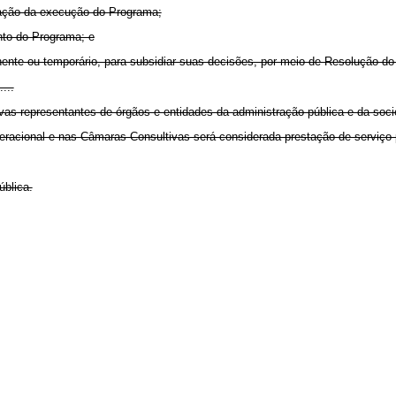
iação da execução do Programa;
nto do Programa; e
ente ou temporário, para subsidiar suas decisões, por meio de Resolução do 
....
s representantes de órgãos e entidades da administração pública e da socied
eracional e nas Câmaras Consultivas será considerada prestação de serviço 
ública.