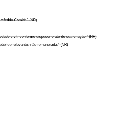
referido Comitê.” (NR)
ade civil, conforme dispuser o ato de sua criação.” (NR)
público relevante, não remunerada.” (NR)