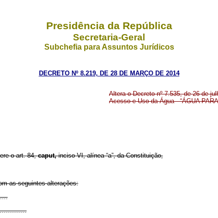
Presidência da República
Secretaria-Geral
Subchefia para Assuntos Jurídicos
DECRETO Nº 8.219, DE 28 DE MARÇO DE 2014
Altera o Decreto nº 7.535, de 26 de ju
Acesso e Uso da Água - “ÁGUA PARA T
ere o art. 84,
caput,
inciso VI, alínea “a”, da Constituição,
om as seguintes alterações:
....
..............