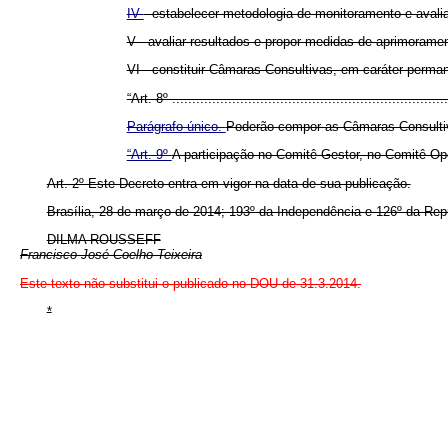
IV
- estabelecer metodologia de monitoramento e aval
V - avaliar resultados e propor medidas de aprimorame
VI - constituir Câmaras Consultivas, em caráter perman
“Art. 8º .....................................................................
Parágrafo único.
Poderão compor as Câmaras Consultiva
“Art. 9º
A participação no Comitê Gestor, no Comitê Op
Art. 2º Este Decreto entra em vigor na data de sua publicação.
Brasília, 28 de março de 2014; 193º da Independência e 126º da Rep
DILMA ROUSSEFF
Francisco José Coelho Teixeira
Este texto não substitui o publicado no DOU de 31.3.2014.
*