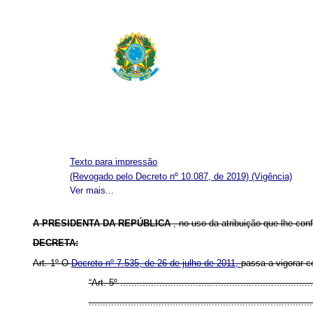
Texto para impressão
(Revogado pelo Decreto nº 10.087, de 2019)
(Vigência)
Ver mais...
A PRESIDENTA DA REPÚBLICA
, no uso da atribuição que lhe conf
DECRETA:
Art. 1º O
Decreto nº 7.535, de 26 de julho de 2011,
passa a vigorar c
“Art. 5º
.....................................................................
................................................................................