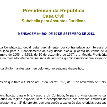
Presidência da República
Casa Civil
Subchefia para Assuntos Jurídicos
MENSAGEM Nº 390, DE 10 DE SETEMBRO DE 2013.
 Constituição, decidi vetar parcialmente, por contrariedade ao interesse p
ibuição para o Financiamento da Seguridade Social (Cofins) na venda de álc
mbro de 2005, e 9.532, de 10 de dezembro de 1997, e a Medida Provisória 
da no mercado interno de insumos da indústria química nacional que especific
 da União manifestaram-se pelo veto ao seguinte dispositivo:
s de que trata o § 19 do art. 5º da Lei nº 9.718, de 27 de novembro de 1998,
 Contribuição para o PIS/Pasep e da Contribuição para o Financiamento d
iciários do regime especial sem o acompanhamento dos devidos estudos de 
isposto no art. 2º do projeto, que pressupõe a exclusão das referidas pessoas 