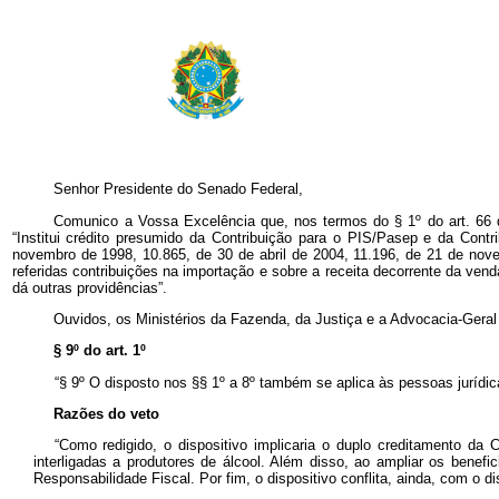
Senhor Presidente do Senado Federal,
Comunico a Vossa Excelência que, nos termos do § 1º do art. 66 da
“Institui crédito presumido da Contribuição para o PIS/Pasep e da Contr
novembro de 1998, 10.865, de 30 de abril de 2004, 11.196, de 21 de nove
referidas contribuições na importação e sobre a receita decorrente da ven
dá outras providências”.
Ouvidos, os Ministérios da Fazenda, da Justiça e a Advocacia-Geral
§ 9º do art. 1º
“§ 9º O disposto nos §§ 1º a 8º também se aplica às pessoas jurídica
Razões do veto
“Como redigido, o dispositivo implicaria o duplo creditamento da
interligadas a produtores de álcool. Além disso, ao ampliar os benef
Responsabilidade Fiscal. Por fim, o dispositivo conflita, ainda, com o d