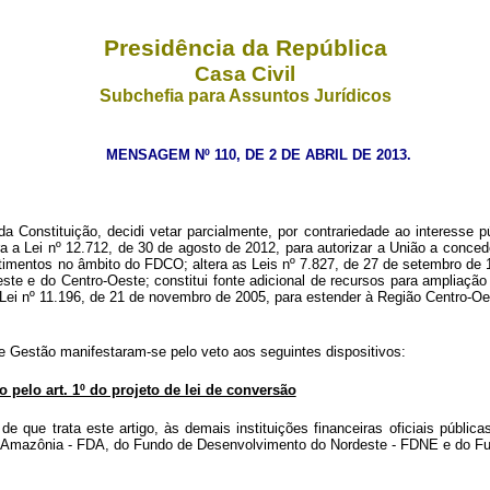
Presidência da República
Casa Civil
Subchefia para Assuntos Jurídicos
MENSAGEM Nº 110, DE 2 DE ABRIL DE 2013.
 Constituição, decidi vetar parcialmente, por contrariedade ao interesse p
a Lei nº 12.712, de 30 de agosto de 2012, para autorizar a União a conceder
stimentos no âmbito do FDCO; altera as Leis nº 7.827, de 27 de setembro de 
te e do Centro-Oeste; constitui fonte adicional de recursos para ampliaçã
a Lei nº 11.196, de 21 de novembro de 2005, para estender à Região Centro-Oe
 Gestão manifestaram-se pelo veto aos seguintes dispositivos:
do pelo art. 1º do projeto de lei de conversão
 que trata este artigo, às demais instituições financeiras oficiais pública
a Amazônia - FDA, do Fundo de Desenvolvimento do Nordeste - FDNE e do F