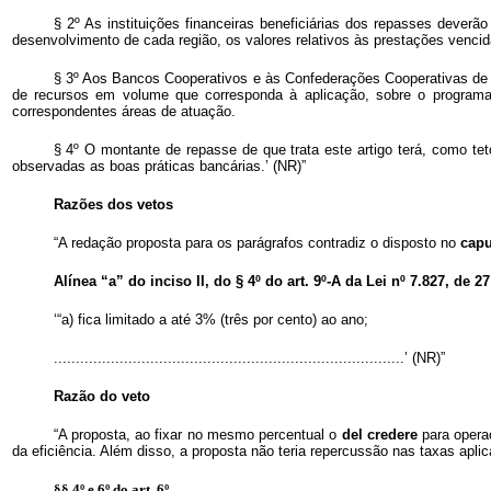
§ 2º As instituições financeiras beneficiárias dos repasses deve
desenvolvimento de cada região, os valores relativos às prestações venci
§ 3º Aos Bancos Cooperativos e às Confederações Cooperativas de Cr
de recursos em volume que corresponda à aplicação, sobre o programa 
correspondentes áreas de atuação.
§ 4º O montante de repasse de que trata este artigo terá, como tet
observadas as boas práticas bancárias.’ (NR)”
Razões dos vetos
“A redação proposta para os parágrafos contradiz o disposto no
capu
Alínea “a” do inciso II, do § 4º do art. 9º-A da Lei nº 7.827, de 
‘“a) fica limitado a até 3% (três por cento) ao ano;
................................................................................’ (NR)”
Razão do veto
“A proposta, ao fixar no mesmo percentual o
del credere
para opera
da eficiência. Além disso, a proposta não teria repercussão nas taxas apl
§§ 4º e 6º do art. 6º