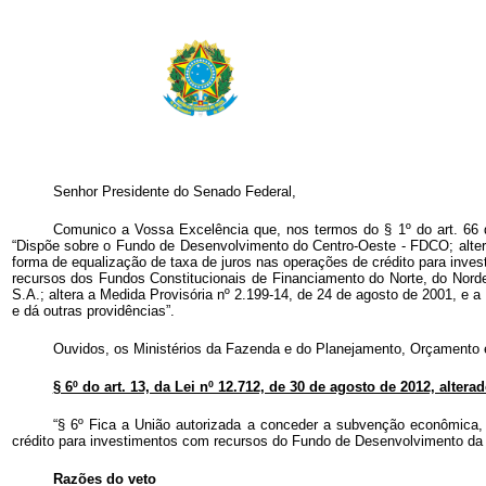
Senhor Presidente do Senado Federal,
Comunico a Vossa Excelência que, nos termos do § 1º do art. 66 da
“Dispõe sobre o Fundo de Desenvolvimento do Centro-Oeste - FDCO; altera 
forma de equalização de taxa de juros nas operações de crédito para inve
recursos dos Fundos Constitucionais de Financiamento do Norte, do Nordes
S.A.; altera a Medida Provisória nº 2.199-14, de 24 de agosto de 2001, e 
e dá outras providências”.
Ouvidos, os Ministérios da Fazenda e do Planejamento, Orçamento e
§ 6º do art. 13, da Lei nº 12.712, de 30 de agosto de 2012, altera
“§ 6º Fica a União autorizada a conceder a subvenção econômica, de
crédito para investimentos com recursos do Fundo de Desenvolvimento d
Razões do veto