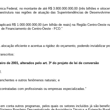
a Federal, no montante de até R$ 3.800.000.000,00 (três bilhões e oitocento
fraestrutura nas regiões de atuação das Superintendências de Desenvol
 aplicará R$ 1.000.000.000,00 (um bilhão de reais) na Região Centro-Oeste 
l de Financiamento do Centro-Oeste - FCO.”
a alocação eficiente e acentua a rigidez do orçamento, podendo inviabilizar 
ranscritos:
aneiro de 2001, alterados pelo art. 3º do projeto de lei de conversão
l;
 enchentes e outros fenômenos naturais; e
, contratadas com profissionais ou empresas especializadas.”
 em conta outros programas, pelos quais os setores incluídos já são benefic
Sistema Brasileiro Descentralizado de Assistência Técnica e Extensão Rural