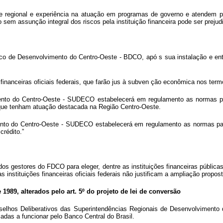
dade regional e experiência na atuação em programas de governo e atendem p
m assunção integral dos riscos pela instituição financeira pode ser prejudic
nco de Desenvolvimento do Centro-Oeste - BDCO, apó
s sua instalação e e
anceiras oficiais federais, que farão jus à subven ção econômica nos termo
mento do Centro-Oeste - SUDECO estabelecerá
em regulamento as normas p
, que tenham atuação destacada na Região Centro-Oeste.
ento do Centro-Oeste - SUDECO estabelecerá em regulamento as normas pa
crédito.”
 dos gestores do FDCO para eleger, dentre as instituições financeiras públic
instituições financeiras oficiais federais não justificam a ampliação propost
de 1989, alterados pelo art. 5º do projeto de lei de conversão
selhos Deliberativos das Superintendências Regionais de Desenvolvimento 
adas a funcionar pelo Banco Central do Brasil.