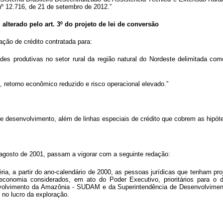
nº 12.716, de 21 de setembro de 2012.”
, alterado pelo art. 3º do projeto de lei de conversão
ção de crédito contratada para:
dades produtivas no setor rural da região natural do Nordeste delimitada co
, retorno econômico reduzido e risco operacional elevado.”
 desenvolvimento, além de linhas especiais de crédito que cobrem as hipótes
 agosto de 2001, passam a vigorar com a seguinte redação:
ria, a partir do ano-calendário de 2000, as pessoas jurídicas que tenham pr
conomia considerados, em ato do Poder Executivo, prioritários para o 
olvimento da Amazônia - SUDAM e da Superintendência de Desenvolvimento
 no lucro da exploração.