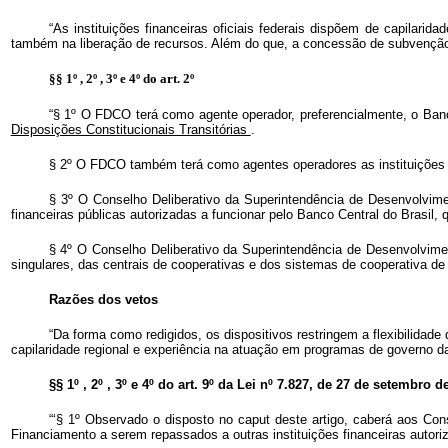
“As instituições financeiras oficiais federais dispõem de capilari
também na liberação de recursos. Além do que, a concessão de subvenção se
§§ 1º , 2º , 3º e 4º do art. 2º
“§ 1º
O FDCO terá como agente operador, preferencialmente, o Ba
Disposições Constitucionais Transitórias
.
§ 2º
O FDCO também terá como agentes operadores as instituições fin
§ 3º
O Conselho Deliberativo da Superintendência de Desenvolvi
financeiras públicas autorizadas a funcionar pelo Banco Central do Brasil
§ 4º
O Conselho Deliberativo
da Superintendência de Desenvolvim
singulares, das centrais de cooperativas e dos sistemas de cooperativa de 
Razões dos vetos
“Da forma como redigidos, os dispositivos restringem a flexibilidade
capilaridade regional e experiência na atuação em programas de governo das 
§§ 1º , 2º , 3º e 4º do art. 9º da Lei nº 7.827, de 27 de setembro 
“‘§ 1º Observado o disposto no
caput
deste artigo, caberá aos Con
Financiamento a serem repassados a outras instituições financeiras autoriz