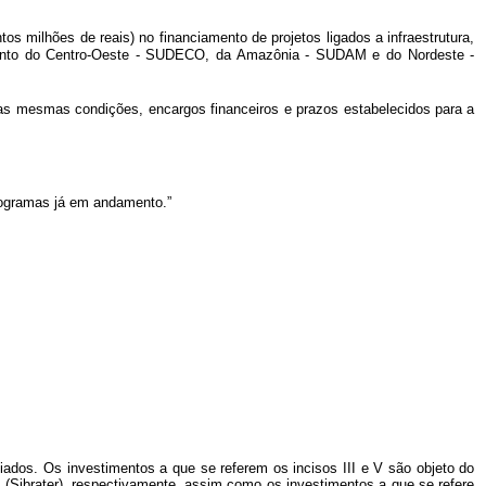
s milhões de reais) no financiamento de projetos ligados a infraestrutura,
vimento do Centro-Oeste - SUDECO, da Amazônia - SUDAM e do Nordeste -
nas mesmas condições, encargos financeiros e prazos estabelecidos para a
programas já em andamento.”
iados. Os investimentos a que se referem os incisos III e V são objeto do
 (Sibrater), respectivamente,
assim como os investimentos a que se refere