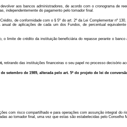
rão devolver aos bancos administradores, de acordo com o cronograma de re
das, independentemente do pagamento pelo tomador final.
édito, de conformidade com o § 5º do art. 2º da Lei Complementar nº 130, d
anual de aplicações de cada um dos Fundos, de percentual equivalente à 
o, o limite de crédito da instituição beneficiária do repasse perante o ban
t,
retirando das instituições financeiras o seu papel no processo decisório a
27 de setembro de 1989, alterada pelo art. 5º do projeto de lei de conversã
ções com risco compartilhado e para operações com assunção integral do risc
icadas ao tomador final, uma vez que estas são estabelecidas pelo Conselho M