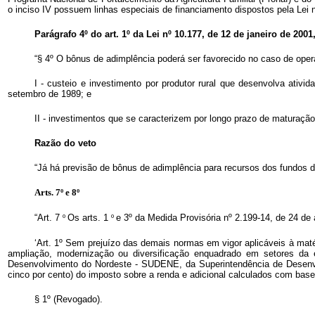
o inciso IV possuem linhas especiais de financiamento dispostos pela Lei 
Parágrafo 4º do art. 1º da Lei nº 10.177, de 12 de janeiro de 2001
“§ 4º O bônus de adimplência poderá ser favorecido no caso de opera
I - custeio e investimento por produtor rural que desenvolva ativi
setembro de 1989; e
II - investimentos que se caracterizem por longo prazo de maturação
Razão do veto
“Já há previsão de bônus de adimplência para recursos dos fundos de
Arts. 7º e 8º
“Art. 7
º
Os arts. 1
º
e 3º da Medida Provisória nº 2.199-14, de 24 de
‘Art. 1º Sem prejuízo das demais normas em vigor aplicáveis à maté
ampliação, modernização ou diversificação enquadrado em setores da e
Desenvolvimento do Nordeste - SUDENE, da Superintendência de Desenv
cinco por cento) do imposto sobre a renda e adicional calculados com base
§ 1º (Revogado).