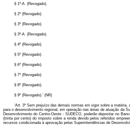
§ 1º-A. (Revogado).
§ 2º (Revogado).
§ 3º (Revogado).
§ 3º-A. (Revogado).
§ 4º (Revogado).
§ 5º (Revogado).
§ 6º (Revogado).
§ 7º (Revogado).
§ 8º (Revogado).
§ 9º (Revogado).’ (NR)
‘Art. 3º Sem prejuízo das demais normas em vigor sobre a matéria
para o desenvolvimento regional, em operação nas áreas de atuação da 
Desenvolvimento do Centro-Oeste - SUDECO, poderão depositar no Banco 
(trinta por cento) do imposto sobre a renda devido pelos referidos empre
recursos condicionada à aprovação pelas Superintendências de Desenvolv