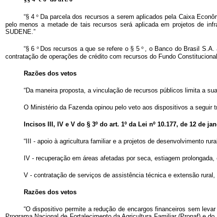
“§ 4
º
Da parcela dos recursos a serem aplicados pela Caixa Econômic
pelo menos a metade de tais recursos será aplicada em projetos de in
SUDENE.”
“§ 6
º
Dos recursos a que se refere o § 5
º
, o Banco do Brasil S.A.
contratação de operações de crédito com recursos do Fundo Constituciona
Razões dos vetos
“Da maneira proposta, a vinculação de recursos públicos limita a su
O Ministério da Fazenda opinou pelo veto aos dispositivos a seguir t
Incisos III, IV e V do § 3º do art. 1º da Lei nº 10.177, de 12 de j
“III - apoio à agricultura familiar e a projetos de desenvolvimento rura
IV - recuperação em áreas afetadas por seca, estiagem prolongada,
V - contratação de serviços de assistência técnica e extensão rural
Razões dos vetos
“O dispositivo permite a redução de encargos financeiros sem levar
Programa Nacional de Fortalecimento da Agricultura Familiar (Pronaf) e do