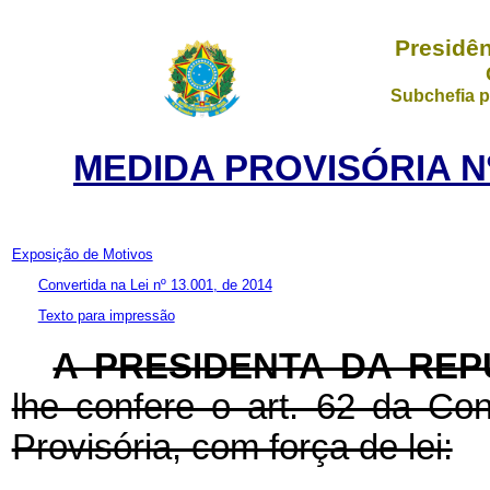
Presidên
Subchefia p
MEDIDA PROVISÓRIA Nº
Exposição de Motivos
Convertida na Lei nº 13.001, de 2014
Texto para impressão
A PRESIDENTA DA REP
lhe confere o art. 62 da Con
Provisória, com força de lei: