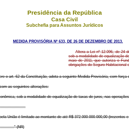
Presidência da República
Casa Civil
Subchefia para Assuntos Jurídicos
MEDIDA PROVISÓRIA Nº 633, DE 26 DE DEZEMBRO DE 2013.
Altera a Lei nº 12.096, de 24
sob a modalidade de equalização de 
maio de 2011, que autoriza o Fun
obrigações do Seguro Habitacional 
ere o art. 62 da Constituição, adota a seguinte Medida Provisória, com força d
 com as seguintes alterações:
onômica, sob a modalidade de equalização de taxas de juros, nas operações
.......................
ela União é limitado ao montante de até R$ 372.000.000.000,00 (trezentos e s
..............." (NR)