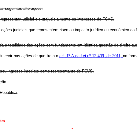
as seguintes alterações:
presentar judicial e extrajudicialmente os interesses do FCVS.
nas ações judiciais que representem risco ou impacto jurídico ou econômico 
erada a totalidade das ações com fundamento em idêntica questão de direito 
 intervir nas ações de que trata o
art. 1º-A da Lei nº 12.409, de 2011,
na for
 seu ingresso imediato como representante do FCVS.
ação.
República.
tra
*