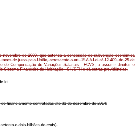
 de novembro de 2009, que autoriza a concessão de subvenção econômica
taxas de juros pela União, acrescenta o art. 1º-A à Lei nº 12.409, de 25 de
do de Compensação de Variações Salariais - FCVS, a assumir direitos e
do Sistema Financeiro da Habitação - SH/SFH e dá outras providências.
e lei:
 de financiamento contratadas até 31 de dezembro de 2014:
etenta e dois bilhões de reais).