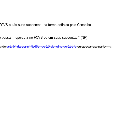
ao FCVS ou às suas subcontas, na forma definida pelo Conselho
que possam repercutir no FCVS ou em suas subcontas." (NR)
ma do
art. 5º da Lei nº 9.469, de 10 de julho de 1997,
ou avocá-las, na forma