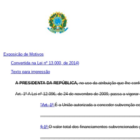
Exposição de Motivos
Convertida na Lei nº 13.000, de 2014)
Texto para impressão
A PRESIDENTA DA REPÚBLICA,
no uso da atribuição que lhe conf
Art. 1º A Lei nº 12.096, de 24 de novembro de 2009, passa a vigorar
"Art. 1º
É a União autorizada a conceder subvenção ec
...............................................................................
§ 1º
O valor total dos financiamentos subvencionados p
.............................................................................