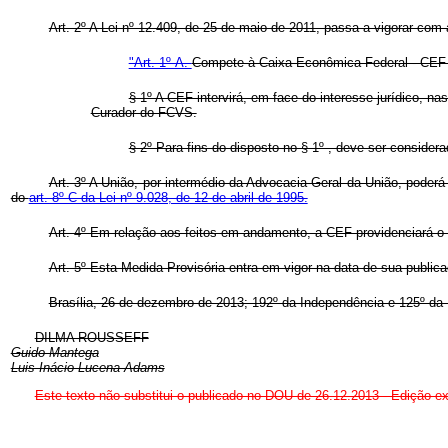
Art. 2º A Lei nº 12.409, de 25 de maio de 2011, passa a vigorar com 
"Art. 1º-A.
Compete à Caixa Econômica Federal - CEF re
§ 1º A CEF intervirá, em face do interesse jurídico, 
Curador do FCVS.
§ 2º Para fins do disposto no § 1º , deve ser consid
Art. 3º A União, por intermédio da Advocacia-Geral da União, poderá
do
art. 8º-C da Lei nº 9.028, de 12 de abril de 1995.
Art. 4º Em relação aos feitos em andamento, a CEF providenciará o
Art. 5º Esta Medida Provisória entra em vigor na data de sua public
Brasília, 26 de dezembro de 2013; 192º da Independência e 125º da 
DILMA ROUSSEFF
Guido Mantega
Luis Inácio Lucena Adams
Este texto não substitui o publicado no DOU de 26.12.2013 - Edição ex