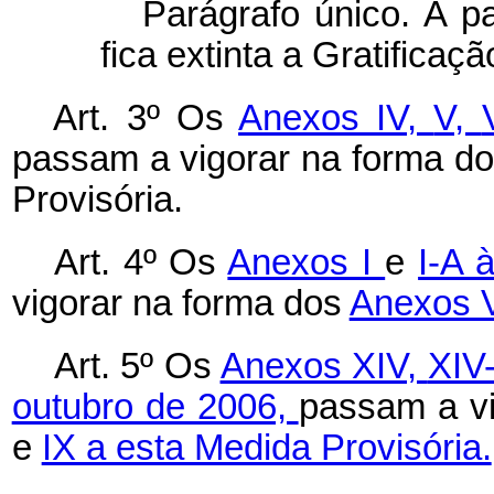
Parágrafo único. A pa
fica extinta a Gratificaç
Art. 3º Os
Anexos IV,
V,
passam a vigorar na forma d
Provisória.
Art. 4º Os
Anexos I
e
I-A 
vigorar na forma dos
Anexos 
Art. 5º Os
Anexos XIV,
XIV
outubro de 2006,
passam a v
e
IX a esta Medida Provisória.