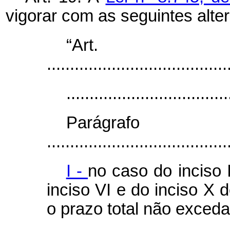
vigorar com as seguintes alte
“Ar
.......................................
...................................
Parágr
.......................................
I -
no caso do inciso I
inciso VI e do inciso X 
o prazo total não exceda