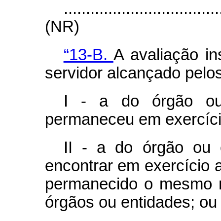
...................................
(NR)
“13-B.
A avaliação in
servidor alcançado pelos 
I - a do órgão ou
permaneceu em exercíci
II - a do órgão ou 
encontrar em exercício a
permanecido o mesmo n
órgãos ou entidades; ou