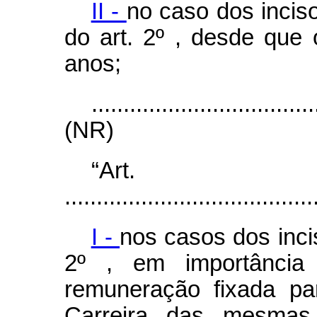
II -
no caso dos inciso
do
art. 2º , desde que 
anos;
...................................
(NR)
“Ar
.......................................
I -
nos casos dos inci
2º , em importância
remuneração fixada pa
Carreira das mesmas 