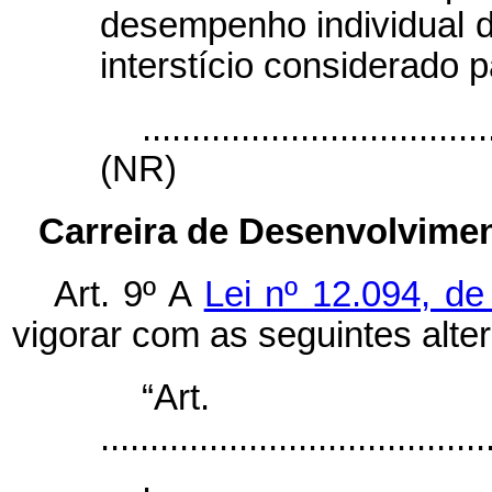
desempenho individual de
interstício considerado 
...................................
(NR)
Carreira de Desenvolvimen
Art. 9º A
Lei nº 12.094, d
vigorar com as seguintes alte
“Ar
.......................................