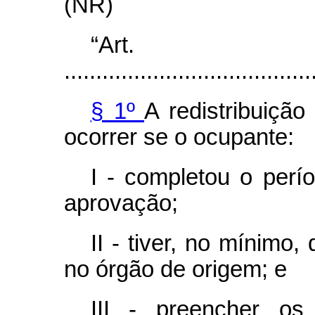
(NR)
“Ar
.......................................
§ 1º
A redistribuiçã
ocorrer se o ocupante:
I - completou o perí
aprovação;
II - tiver, no mínimo
no órgão de origem; e
III - preencher os 