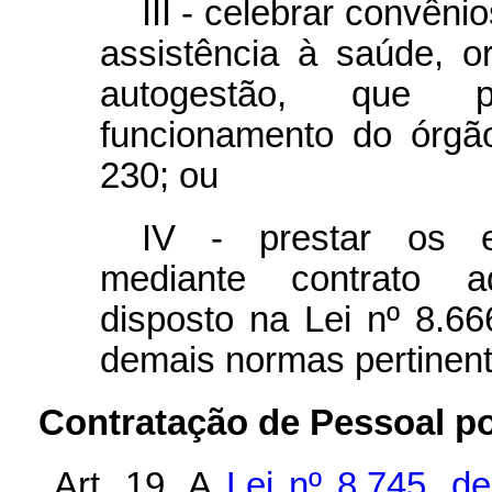
III - celebrar convên
assistência à saúde, 
autogestão, que p
funcionamento do órgão
230; ou
IV - prestar os e
mediante contrato ad
disposto na Lei nº 8.6
demais normas pertinent
Contratação de Pessoal p
Art. 19.
A
Lei nº 8.745, 