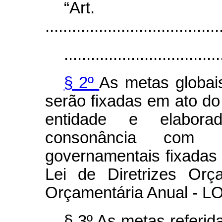
“Ar
.......................................
...................................
§ 2º
As metas globai
serão fixadas em ato do
entidade e elabor
consonância com 
governamentais fixadas 
Lei de Diretrizes Or
Orçamentária Anual - L
§ 3º As metas referid