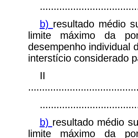
...................................
b)
resultado médio su
limite máximo da po
desempenho individual de
interstício considerado 
I
.......................................
...................................
b)
resultado médio su
limite máximo da po