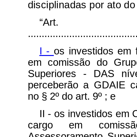
disciplinadas por ato d
“Ar
.......................................
I -
os investidos em 
em comissão do Grupo
Superiores - DAS níve
perceberão a GDAIE ca
no § 2º do art. 9º ; e
II - os investidos em
cargo em comissã
Assessoramento Superi