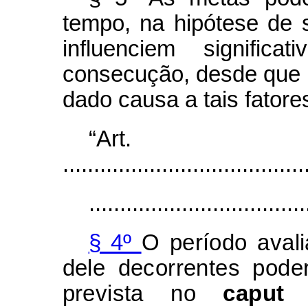
tempo, na hipótese de 
influenciem signific
consecução, desde que 
dado causa a tais fatore
“Ar
.......................................
...................................
§ 4º
O período avali
dele decorrentes pode
prevista no
capu