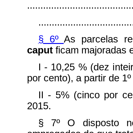
.......................................
...................................
§ 6º
As parcelas re
caput
ficam majoradas 
I - 10,25 % (dez inte
por cento), a partir de 1
II - 5% (cinco por ce
2015.
§ 7º O disposto n