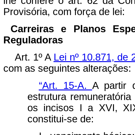
lhe confere o art. 62 da Con
Provisória, com força de lei:
Carreiras e Planos Esp
Reguladoras
Art. 1º A
Lei nº 10.871, de
com as seguintes alterações:
“Art. 15-A.
A partir
estrutura remuneratóri
os incisos I a XVI, 
constitui-se de: