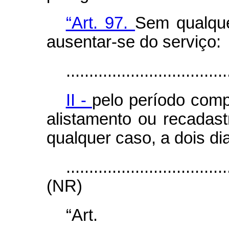
“Art. 97.
Sem qualque
ausentar-se do serviço:
...................................
II -
pelo período com
alistamento ou recadastr
qualquer caso, a dois di
...................................
(NR)
“Art.