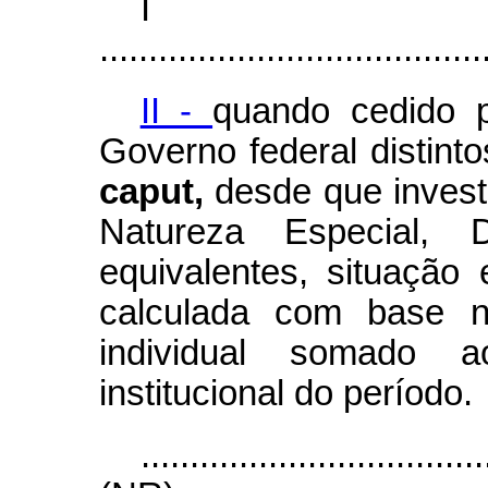
I
.......................................
II -
quando cedido 
Governo federal distinto
caput,
desde que inves
Natureza Especial,
equivalentes, situaçã
calculada com base n
individual somado a
institucional do período.
...................................