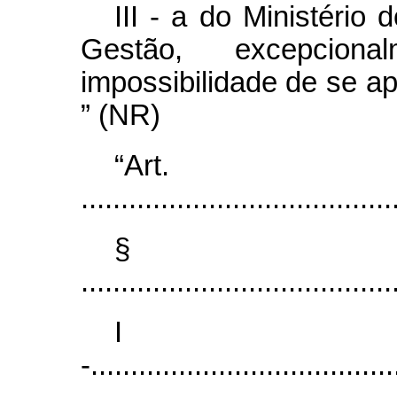
III - a do Ministéri
Gestão, excepcion
impossibilidade de se apl
” (NR)
“Ar
.......................................
§
.......................................
I
-......................................