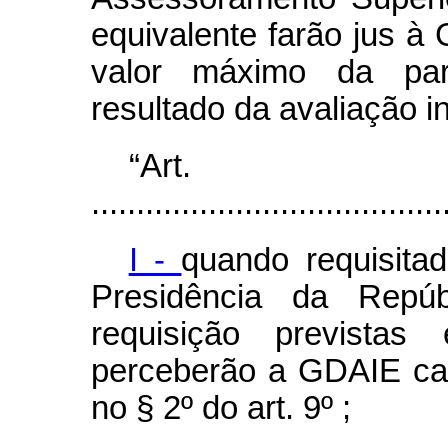
equivalente farão jus 
valor máximo da par
resultado da avaliação in
“Ar
.......................................
I -
quando requisita
Presidência da Repú
requisição previstas
perceberão a GDAIE ca
no § 2º do art. 9º ;