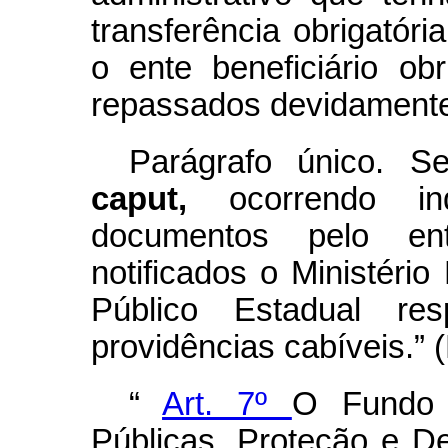
transferência obrigatóri
o ente beneficiário ob
repassados devidamente
Parágrafo único. S
caput,
ocorrendo in
documentos pelo en
notificados o Ministério
Público Estadual re
providências cabíveis.” 
“
Art. 7º
O Fundo 
Públicas, Proteção e Def