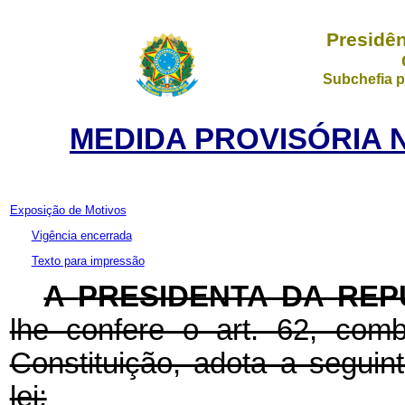
Presidên
Subchefia p
MEDIDA PROVISÓRIA N
Exposição de Motivos
Vigência encerrada
Texto para impressão
A
PRESIDENTA DA REP
lhe confere o art. 62, com
Constituição, adota a seguin
lei: