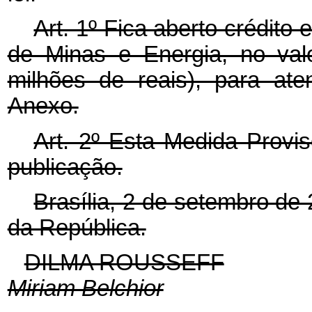
Art. 1º Fica aberto crédito 
de Minas e Energia, no val
milhões de reais), para at
Anexo.
Art. 2º Esta Medida Provis
publicação.
Brasília, 2 de setembro de
da República.
DILMA ROUSSEFF
Miriam Belchior