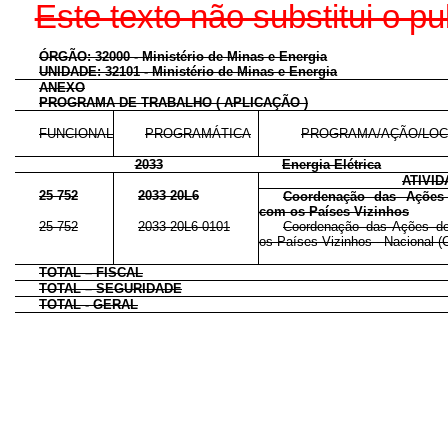
Este texto não substitui o 
ÓRGÃO: 32000 - Ministério de Minas e Energia
UNIDADE: 32101 - Ministério de Minas e Energia
ANEXO
PROGRAMA DE TRABALHO ( APLICAÇÃO )
FUNCIONAL
PROGRAMÁTICA
PROGRAMA/AÇÃO/LOC
2033
Energia Elétrica
ATIVI
25 752
2033 20L6
Coordenação das Ações 
com os Países Vizinhos
25 752
2033 20L6 0101
Coordenação das Ações de 
os Países Vizinhos - Nacional (C
TOTAL – FISCAL
TOTAL – SEGURIDADE
TOTAL - GERAL