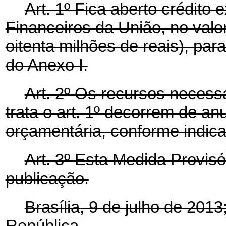
Art. 1º Fica aberto crédito
Financeiros da União, no valo
oitenta milhões de reais), pa
do Anexo I.
Art. 2º Os recursos necessá
trata o art. 1º decorrem de an
orçamentária, conforme indica
Art. 3º Esta Medida Provisó
publicação.
Brasília, 9 de julho de 201
República.