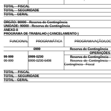
TOTAL – FISCAL
TOTAL – SEGURIDADE
TOTAL - GERAL
ÓRGÃO: 90000 - Reserva de Contingência
UNIDADE: 90000 - Reserva de Contingência
ANEXO II
PROGRAMA DE TRABALHO ( CANCELAMENTO )
FUNCIONAL
PROGRAMÁTICA
PROGRAMA/AÇÃO/LOC
0999
Reserva de Contingência
OPERAÇÕES 
99 999
0999 0Z00
Reserva de Contingência -
99 999
0999 0Z00 6498
Reserva de Contingência -
Contingência - Fiscal
TOTAL – FISCAL
TOTAL – SEGURIDADE
TOTAL - GERAL