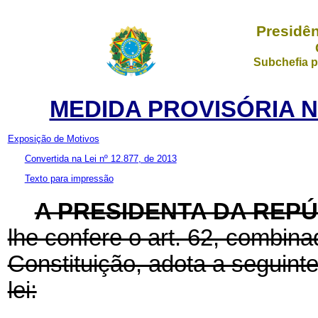
Presidên
Subchefia p
MEDIDA PROVISÓRIA Nº 
Exposição de Motivos
Convertida na Lei nº 12.877, de 2013
Texto para impressão
A PRESIDENTA DA REP
lhe confere o art. 62, combina
Constituição, adota a seguint
lei: