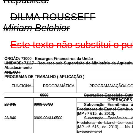
DILMA ROUSSEFF
Miriam Belchior
Este texto não substitui o 
ÓRGÃO: 71000 - Encargos Financeiros da União
UNIDADE: 71117 - Recursos sob Supervisão do Ministério da Agricultu
Abastecimento
ANEXO I
PROGRAMA DE TRABALHO ( APLICAÇÃO )
FUNCIONAL
PROGRAMÁTICA
PROGRAMA/AÇÃO/LOC
0909
Operações Especiais: Out
OPERAÇÕES 
28 846
0909 00NU
Subvenção Econômica às
Produtoras de Etanol Combust
(MP nº 615, de 2013).
28 846
0909 00NU 6500
Subvenção Econômica às
Produtoras de Etanol Combust
(MP nº 615, de 2013). - Na R
Extraordinário)