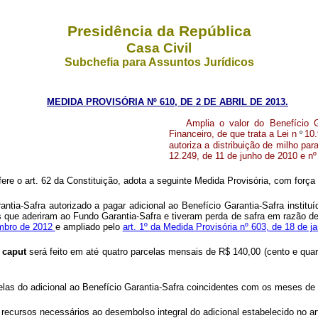
Presidência da República
Casa Civil
Subchefia para Assuntos Jurídicos
MEDIDA PROVISÓRIA Nº 610, DE 2 DE ABRIL DE 2013.
Amplia o valor do Benefício G
Financeiro, de que trata a Lei n
º
10.
autoriza a distribuição de milho pa
12.249, de 11 de junho de 2010 e n
fere o art. 62 da Constituição, adota a seguinte Medida Provisória, com força 
ntia-Safra autorizado a pagar adicional ao Benefício Garantia-Safra institu
ares que aderiram ao Fundo Garantia-Safra e tiveram perda de safra em razão 
embro de 2012
e ampliado pelo
art. 1º da Medida Provisória nº 603, de 18 de j
o
caput
será feito em até quatro parcelas mensais de R$ 140,00 (cento e qua
rcelas do adicional ao Benefício Garantia-Safra coincidentes com os meses de 
s recursos
necessários ao desembolso integral do adicional estabelecido no art