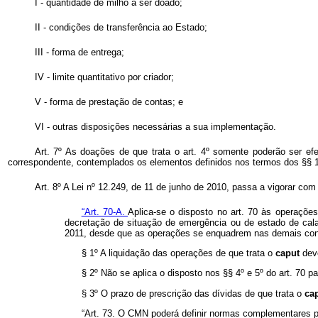
I - quantidade de milho a ser doado;
II - condições de transferência ao Estado;
III - forma de entrega;
IV - limite quantitativo por criador;
V - forma de prestação de contas; e
VI - outras disposições necessárias a sua implementação.
Art. 7º As doações de que trata o art. 4º somente poderão ser e
correspondente, contemplados os elementos definidos nos termos dos §§ 1º e
Art. 8º A Lei nº 12.249, de 11 de junho de 2010, passa a vigorar com
“Art. 70-A.
Aplica-se o disposto no art. 70 às operaçõ
decretação de situação de emergência ou de estado de cala
2011, desde que as operações se enquadrem nas demais condi
§ 1º A liquidação das operações de que trata o
caput
dev
§ 2º Não se aplica o disposto nos §§ 4º e 5º do art. 70 pa
§ 3º O prazo de prescrição das dívidas de que trata o
ca
“Art. 73. O CMN poderá definir normas complementares par