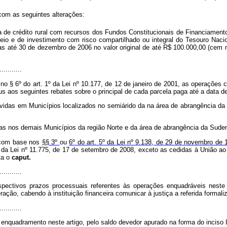
 com as seguintes alterações:
nha de crédito rural com recursos dos Fundos Constitucionais de Financiamen
io e de investimento com risco compartilhado ou integral do Tesouro Nacio
as até 30 de dezembro de 2006 no valor original de até R$ 100.000,00 (cem 
...........
o § 6º do art. 1º da Lei nº 10.177, de 12 de janeiro de 2001, as operações 
 jus aos seguintes rebates sobre o principal de cada parcela paga até a data 
lvidas em Municípios localizados no semiárido da na área de abrangência d
das nos demais Municípios da região Norte e da área de abrangência da Sude
 com base nos
§§ 3º
ou
6º do art. 5º da Lei nº 9.138, de 29 de novembro de
ou da Lei nº 11.775, de 17 de setembro de 2008, exceto as cedidas à União a
ta o
caput.
...........
pectivos prazos processuais referentes às operações enquadráveis neste
eração, cabendo à instituição financeira comunicar à justiça a referida formali
...........
enquadramento neste artigo, pelo saldo devedor apurado na forma do inciso 