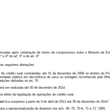
fetivadas após celebração de termo de compromisso entre o Ministro de Es
 4º do art. 5º e do art. 6º .
 as seguintes alterações:
es de crédito rural contratadas até 31 de dezembro de 2006 no âmbito do 
midade pública em decorrência de seca ou estiagem reconhecido pelo Minis
ções definidas no art. 70.
erá ser realizada até 30 de dezembro de 2014.
ra efeito da liquidação de operações de crédito rural.
put
fica suspenso a partir de 4 de abril de 2013 até 30 de dezembro de 2014.”
a a operacionalização do disposto nos arts. 69, 70, 70-A, 71 e 72.” (NR)