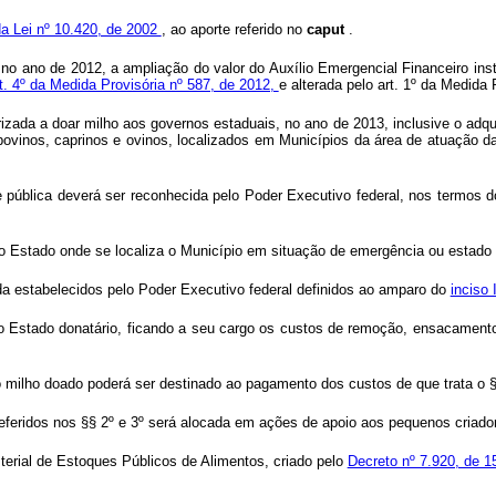
 da Lei nº 10.420, de 2002
, ao aporte referido no
caput
.
 no ano de 2012, a ampliação do valor do Auxílio Emergencial Financeiro ins
t. 4º da Medida Provisória nº 587, de 2012,
e alterada pelo art. 1º da Medida 
zada a doar milho aos governos estaduais, no ano de 2013, inclusive o adq
bovinos, caprinos e ovinos, localizados em Municípios da área de atuação 
 pública deverá ser reconhecida pelo Poder Executivo federal, nos termos 
 do Estado onde se localiza o Município em situação de emergência ou estado
nda estabelecidos pelo Poder Executivo federal definidos ao amparo do
inciso 
elo Estado donatário, ficando a seu cargo os custos de remoção, ensacamento
 milho doado poderá ser destinado ao pagamento dos custos de que trata o §
 referidos nos §§ 2º e 3º será alocada em ações de apoio aos pequenos cria
isterial de Estoques Públicos de Alimentos, criado pelo
Decreto nº 7.920, de 1