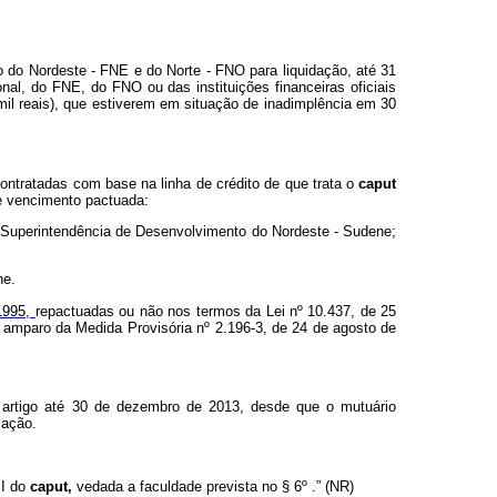
to do Nordeste - FNE e do Norte - FNO para liquidação, até 31
nal, do FNE, do FNO ou das instituições financeiras oficiais
mil reais), que estiverem em situação de inadimplência em 30
contratadas com base na linha de crédito de que trata o
caput
de vencimento pactuada:
a Superintendência de Desenvolvimento do Nordeste - Sudene;
ne.
 1995,
repactuadas ou não nos termos da Lei nº 10.437, de 25
o amparo da Medida Provisória nº 2.196-3, de 24 de agosto de
 artigo até 30 de dezembro de 2013, desde que o mutuário
zação.
II do
caput,
vedada a faculdade prevista no § 6º .” (NR)