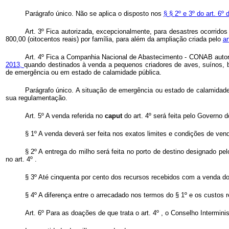
Parágrafo único. Não se aplica o disposto nos
§
§
2º e
3º
do art. 6º
Art. 3º Fica autorizada, excepcionalmente, para desastres ocorridos
800,00 (oitocentos reais) por família, para além da ampliação criada pelo
ar
Art. 4º Fica a Companhia Nacional de Abastecimento - CONAB autori
2013,
quando destinados à venda a pequenos criadores de aves, suínos, 
de emergência ou em estado de calamidade pública.
Parágrafo único. A situação de emergência ou estado de calamidade
sua regulamentação.
Art. 5º A venda referida no
caput
do art. 4º será feita pelo Governo
§ 1º A venda deverá ser feita nos exatos limites e condições de ve
§ 2º A entrega do milho será feita no porto de destino designado p
no art. 4º .
§ 3º Até cinquenta por cento dos recursos recebidos com a venda do
§ 4º A diferença entre o arrecadado nos termos do § 1º e os custos
Art. 6º Para as doações de que trata o art. 4º , o Conselho Intermin