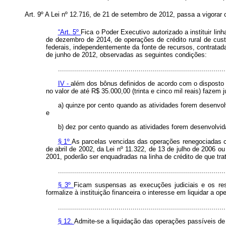
Art. 9º A Lei nº 12.716, de 21 de setembro de 2012, passa a vigorar
“Art. 5º
Fica o Poder Executivo autorizado a instituir li
de dezembro de 2014, de operações de crédito rural de custe
federais, independentemente da fonte de recursos, contratad
de junho de 2012, observadas as seguintes condições:
...................................................................................
IV -
além dos bônus definidos de acordo com o disposto n
no valor de até R$ 35.000,00 (trinta e cinco mil reais) fazem
a) quinze por cento quando as atividades forem desenvo
e
b) dez por cento quando as atividades forem desenvolvi
§ 1º
As parcelas vencidas das operações renegociadas
de abril de 2002, da Lei nº 11.322, de 13 de julho de 2006 
2001, poderão ser enquadradas na linha de crédito de que tra
...................................................................................
§ 3º
Ficam suspensas as execuções judiciais e os res
formalize à instituição financeira o interesse em liquidar a op
...................................................................................
§ 12.
Admite-se a liquidação das operações passíveis de 