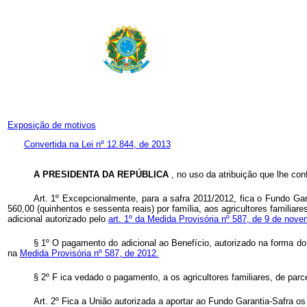
Exposição de motivos
Convertida na Lei nº 12.844, de 2013
A PRESIDENTA DA REPÚBLICA
, no uso da atribuição que lhe con
Art. 1º Excepcionalmente, para a safra 2011/2012, fica o Fundo Gara
560,00 (quinhentos e sessenta reais) por família, aos agricultores famili
adicional autorizado pelo
art. 1º da Medida Provisória nº 587, de 9 de nov
§ 1º
O pagamento do adicional ao Benefício, autorizado na forma d
na
Medida Provisória nº 587, de 2012.
§ 2º F
ica vedado o pagamento, a
os
agricultores familiares, de pa
Art. 2º Fica a
União autorizada a aportar ao Fundo Garantia-Safra o