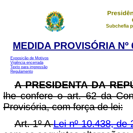
Presidên
Subchefia p
MEDIDA PROVISÓRIA Nº 6
Exposição de Motivos
Vigência encerrada
Texto para impressão
Regulamento
A PRESIDENTA DA REP
lhe confere o art. 62 da Con
Provisória, com força de lei:
Art. 1º A
Lei nº 10.438, de 