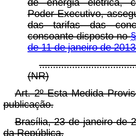
de energia elétrica, 
Poder Executivo, assegu
das tarifas das conce
consoante disposto no
§
de 11 de janeiro de 2013
...................................
(NR)
Art. 2º Esta Medida Provis
publicação.
Brasília, 23 de janeiro de
da República.