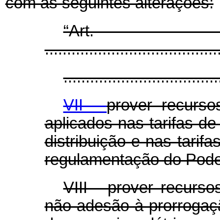
com as seguintes alterações:
“Ar
.......................................
...................................
VII -
prover recurs
aplicados nas tarifas de
distribuição e nas tarifa
regulamentação do Pode
VIII - prover recurs
não adesão à prorroga