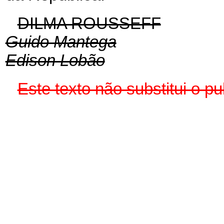
DILMA ROUSSEFF
Guido Mantega
Edison Lobão
Este texto não substitui o 