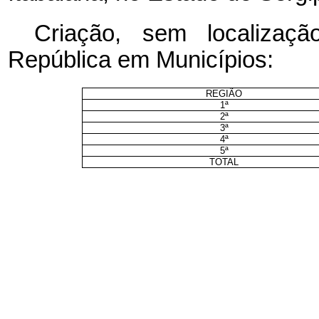
Criação, sem localizaçã
República em Municípios:
REGIÃO
1ª
2ª
3ª
4ª
5ª
TOTAL