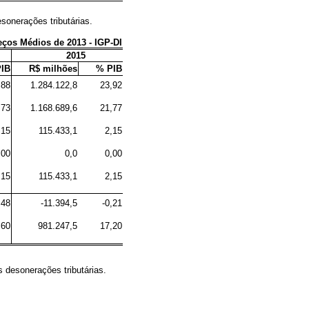
sonerações tributárias.
eços Médios de 2013 - IGP-DI
2015
IB
R$ milhões
% PIB
,88
1.284.122,8
23,92
,73
1.168.689,6
21,77
,15
115.433,1
2,15
,00
0,0
0,00
,15
115.433,1
2,15
,48
-11.394,5
-0,21
,60
981.247,5
17,20
s desonerações tributárias.