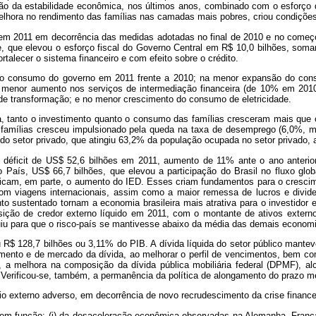
 da estabilidade econômica, nos últimos anos, combinado com o esforço de 
lhora no rendimento das famílias nas camadas mais pobres, criou condições
 2011 em decorrência das medidas adotadas no final de 2010 e no começo 
e, que elevou o esforço fiscal do Governo Central em R$ 10,0 bilhões, soma
alecer o sistema financeiro e com efeito sobre o crédito.
 do consumo do governo em 2011 frente a 2010; na menor expansão do con
 menor aumento nos serviços de intermediação financeira (de 10% em 20
 de transformação; e no menor crescimento do consumo de eletricidade.
a, tanto o investimento quanto o consumo das famílias cresceram mais que 
famílias cresceu impulsionado pela queda na taxa de desemprego (6,0%, men
 do setor privado, que atingiu 63,2% da população ocupada no setor privado,
déficit de US$ 52,6 bilhões em 2011, aumento de 11% ante o ano anterior.
 no País, US$ 66,7 bilhões, que elevou a participação do Brasil no fluxo g
plicam, em parte, o aumento do IED. Esses criam fundamentos para o cresc
om viagens internacionais, assim como a maior remessa de lucros e divide
nto sustentado tornam a economia brasileira mais atrativa para o investidor
posição de credor externo líquido em 2011, com o montante de ativos ext
ribuiu para que o risco-país se mantivesse abaixo da média das demais econo
ou R$ 128,7 bilhões ou 3,11% do PIB. A dívida líquida do setor público man
ento e de mercado da dívida, ao melhorar o perfil de vencimentos, bem como
a melhora na composição da dívida pública mobiliária federal (DPMF), alc
. Verificou-se, também, a permanência da política de alongamento do prazo 
o externo adverso, em decorrência de novo recrudescimento da crise financei
ro em função: (i) da desaceleração econômica observadas na Alemanha, Franç