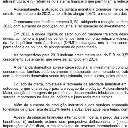
infraestrutura; e (v) reformas no sistema financeiro que permitiram a reduçã
Adicionalmente, a atuação da política monetária tornou-se menos 
crédito. Em outubro de 2012, a taxa Selic atingiu 7,25%, a menor taxa dos
O consumo das famílias cresceu 3,1%, mitigando a redução na dema
2012, com aumento da produção industrial e recuperação do investimento n
Em 2012, a dívida líquida do setor público manteve trajetória d
dívida, ao melhorar o perfil de vencimentos, bem como ao reduzir a vulner
da dívida pública mobiliária federal (DPMF), alcançada nos últimos anos
permanência da política de alongamento do prazo médio.
As perspectivas para 2013 indicam crescimento real do PIB de 3,5
crescimento sustentável, que deve ser atingido em 2014.
A demanda doméstica apresenta-se robusta, o investimento continu
consumo das famílias será novamente impulsionado pelo mercado de trab
com a demanda doméstica sendo impulsionada, entre outros, pelos efeito
Do lado da oferta, projeta-se a retomada da atividade industrial
estoques, o que cria espaço para a elevação da produção. Adicionalmente
Maior, adoção de margens de preferência, desonerações tributárias para div
setores importantes na área de logística e juros reais mais baixos.
Além do aumento da produção industrial e dos serviços amparado
toneladas de grãos, alta de 13,2% frente a 2012. Destaque para feijão, co
Apesar da situação financeira internacional incerta, o preço das
com
benefícios: (i) ambiente externo com perspectiva deflacionária; e (ii)
importações. Além disto, o maior volume de reservas internacionais e 