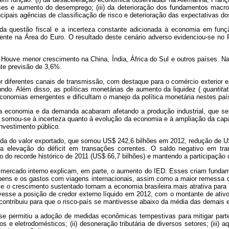
ses e aumento do desemprego; (iii) da deterioração dos fundamentos mac
cipais agências de classificação de risco e deterioração das expectativas do
a questão fiscal e a incerteza constante adicionada à economia em funçã
tente na Área do Euro. O resultado deste cenário adverso evidenciou-se 
Houve menor crescimento na China, Índia, África do Sul e outros países. N
nte previsão de 3,6%.
 diferentes canais de transmissão, com destaque para o comércio exterior e
do. Além disso, as políticas monetárias de aumento da liquidez (
quantita
economias emergentes e dificultam o manejo da política monetária nestes paí
a economia e da demanda acabaram afetando a produção industrial, que se 
1 somou-se à incerteza quanto à evolução da economia e à ampliação da capa
nvestimento público.
ueda do valor exportado, que somou US$ 242,6 bilhões em 2012, redução de U
na elevação do déficit em transações correntes. O saldo negativo em trans
o do recorde histórico de 2011 (US$ 66,7 bilhões) e mantendo a participação 
ico mercado interno explicam, em parte, o aumento do IED. Esses criam fun
 bens e os gastos com viagens internacionais, assim como a maior remessa d
e e o crescimento sustentado tornam a economia brasileira mais atrativa para
ntivesse a posição de credor externo líquido em 2012, com o montante de at
a, contribuiu para que o risco-país se mantivesse abaixo da média das demai
e permitiu a adoção de medidas econômicas tempestivas para mitigar parte d
s e eletrodomésticos; (ii) desoneração tributária de diversos setores; (iii)