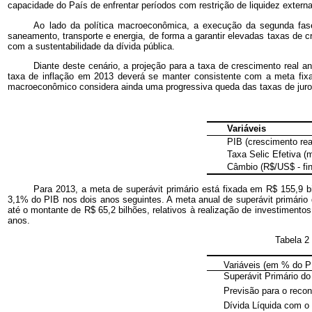
capacidade do País de enfrentar períodos com restrição de liquidez externa
Ao lado da política macroeconômica, a execução da segunda fase
saneamento, transporte e energia, de forma a garantir elevadas taxas de c
com a sustentabilidade da dívida pública.
Diante deste cenário, a projeção para a taxa de crescimento real 
taxa de inflação em 2013 deverá se manter consistente com a meta fi
macroeconômico considera ainda uma progressiva queda das taxas de juros
Variáveis
PIB (crescimento rea
Taxa Selic Efetiva (
Câmbio (R$/US$ - fin
Para 2013, a meta de superávit primário está fixada em R$ 155,9 b
3,1% do PIB nos dois anos seguintes. A meta anual de superávit primário
até o montante de R$ 65,2 bilhões, relativos à realização de investimento
anos.
Tabela 2 
Variáveis (em % do P
Superávit Primário do
Previsão para o reco
Dívida Líquida com o