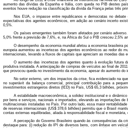
aumento das dívidas da Espanha e Itália, com queda no PIB destes paí
eventos houve redução na classificação da dívida da França pelas três prin
Nos EUA, o impasse entre republicanos e democratas no debate d
expectativas dos agentes econômicos, em adição ao cenário incerto exis
0,5%.
Os países emergentes também foram afetados por cenário adverso. 
5,0% frente a previsão de 7,6%, e, na África do Sul o PIB cresceu 2,5% a
O desempenho da economia mundial afetou a economia brasileira por
europeia aumentou as incertezas dos agentes econômicos ao redor do mun
internacionais, levando a fluxos de capitais que apreciam as moedas das 
O aumento das incertezas dos agentes quanto à evolução futura d
produtiva instalada. A antecipação de compras de veículos ao final de 201
que provocou queda no investimento da economia, apesar do aumento do i
No setor externo, um dos impactos da crise, fica evidenciado na q
no superávit da balança comercial, principal contribuição para a peque
investimentos estrangeiros diretos (IED) no País, US$ 65,3 bilhões, próxim
A estabilidade macroeconômica, a solidez institucional e o dinâm
por bens e serviços, nacionais e importados, elevando as importações de
multinacionais instaladas no País. Por outro lado, essa maior rentabilidad
de reservas internacionais (US$ 378,6 bilhões) permitiu que o Brasil ma
contas externas equilibradas, aliada à responsabilidade fiscal e monetári
A percepção do Governo Brasileiro quando às consequências da cris
destaque para: (i) redução do IPI de diversos bens, com ênfase em veículo