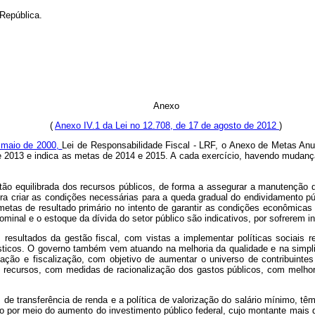
República.
Anexo
(
Anexo IV.1 da Lei no 12.708, de 17 de agosto de 2012
)
 maio de 2000,
Lei de Responsabilidade Fiscal - LRF, o Anexo de Metas Anu
 de 2013 e indica as metas de 2014 e 2015. A cada exercício, havendo mudan
estão equilibrada dos recursos públicos, de forma a assegurar a manutenção
ura criar as condições necessárias para a queda gradual do endividamento p
 metas de resultado primário no intento de garantir as condições econômica
ominal e o estoque da dívida do setor público são indicativos, por sofrerem in
sultados da gestão fiscal, com vistas a implementar políticas sociais red
sticos. O governo também vem atuando na melhoria da qualidade e na simplif
ão e fiscalização, com objetivo de aumentar o universo de contribuintes 
recursos, com medidas de racionalização dos gastos públicos, com melhora
s de transferência de renda e a política de valorização do salário mínimo, t
do por meio do aumento do investimento público federal, cujo montante ma