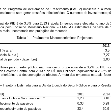
.
 do Programa de Aceleração do Crescimento (PAC 2) implicará o aumento
rescimento sem gerar pressões inflacionárias. O aumento do investimento públ
anual do PIB é de 3,5% para 2013 (Tabela 1), sendo mais elevada no ano de 
xada pelo Conselho Monetário Nacional – CMN. As estimativas de taxa de
 reais, incorporada nas projeções de mercado.
Tabela 1 – Parâmetros Macroeconômicos Projetados
2013
l % a. a.)
3,5
média % a.a.)
7,27
al de período - dezembro)
2,00
ilhões para o setor público não financeiro, o que equivale a 3,2% do PIB n
 do Governo Central para 2013 é de R$ 108,1 bilhões, equivalente a 2,22% d
s prioritários e à desoneração de tributos. A meta das empresas estatais fe
– Trajetória Estimada para a Dívida Líquida do Setor Público e para o Resul
IB)
2013
2014
 Setor Público Não Financeiro *
3,20
3,10
nhecimento de passivos
0,33
0,29
 reconhecimento de passivos
33,4
30,9