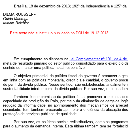
Brasília, 18 de dezembro de 2013; 192º da Independência e 125º da 
DILMA ROUSSEFF
Guido Mantega
Miriam Belchior
Este texto não substitui o publicado no DOU de 19.12.2013
Em cumprimento ao disposto na
Lei Complementar nº 101, de 4 de
meta de resultado primário do setor público consolidado para o exercício
sentido de manter uma política fiscal responsável.
O objetivo primordial da política fiscal do governo é promover a g
em linha com as políticas monetária, creditícia e cambial, o governo proc
do perfil da dívida pública. Nesse sentido, são estabelecidas anualmente
sustentabilidade intertemporal da dívida pública. Por sua vez, o resultado n
Também é compromisso da política fiscal promover a melhora dos re
capacidade de produção do País, por meio da eliminação de gargalos logí
redução da informalidade, no aprimoramento dos mecanismos de arrecadaç
sociedade. Tem também procurado aprimorar a eficiência da alocação dos 
prestação de serviços públicos de qualidade.
Por sua vez, as políticas sociais redistributivas, como os programa
para o aumento da demanda interna. Esta última também tem se fortaleci