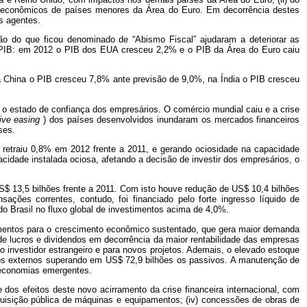
roeconômicos de países menores da Área do Euro. Em decorrência destes
s agentes.
o do que ficou denominado de “Abismo Fiscal” ajudaram a deteriorar as
no PIB: em 2012 o PIB dos EUA cresceu 2,2% e o PIB da Área do Euro caiu
a China o PIB cresceu 7,8% ante previsão de 9,0%, na Índia o PIB cresceu
 o estado de confiança dos empresários. O comércio mundial caiu e a crise
tive easing
) dos países desenvolvidos inundaram os mercados financeiros
ses.
retraiu 0,8% em 2012 frente a 2011, e gerando ociosidade na capacidade
cidade instalada ociosa, afetando a decisão de investir dos empresários, o
S$ 13,5 bilhões frente a 2011. Com isto houve redução de US$ 10,4 bilhões
ações correntes, contudo, foi financiado pelo forte ingresso líquido de
do Brasil no fluxo global de investimentos acima de 4,0%.
damentos para o crescimento econômico sustentado, que gera maior demanda
e lucros e dividendos em decorrência da maior rentabilidade das empresas
 o investidor estrangeiro e para novos projetos. Ademais, o elevado estoque
ivos externos superando em US$ 72,9 bilhões os passivos. A manutenção de
s economias emergentes.
os efeitos deste novo acirramento da crise financeira internacional, com
 aquisição pública de máquinas e equipamentos; (iv) concessões de obras de