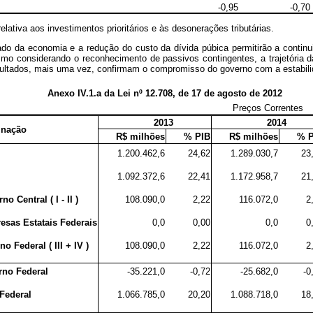
-0,95
-0,70
elativa aos investimentos prioritários e às desonerações tributárias.
ado da economia e a redução do custo da dívida púbica permitirão a continuid
smo considerando o reconhecimento de passivos contingentes, a trajetória 
ltados, mais uma vez, confirmam o compromisso do governo com a estabili
Anexo IV.1.a da Lei nº 12.708, de 17 de agosto de 2012
Preços Correntes
2013
2014
inação
R$ milhões
% PIB
R$ milhões
% P
1.200.462,6
24,62
1.289.030,7
23
1.092.372,6
22,41
1.172.958,7
21
o Central ( I - II )
108.090,0
2,22
116.072,0
2
esas Estatais Federais
0,0
0,00
0,0
0
 Federal ( III + IV )
108.090,0
2,22
116.072,0
2
rno Federal
-35.221,0
-0,72
-25.682,0
-0
 Federal
1.066.785,0
20,20
1.088.718,0
18