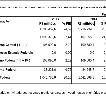
 em virtude dos recursos previstos para os investimentos prioritários e as de
Pr
2013
2014
inação
R$ milhões
% PIB
R$ milhões
% P
1.200.462,6
24,62
1.216.939,0
23
1.092.372,6
22,41
1.107.358,6
21
o Central ( I - II )
108.090,0
2,22
109.580,4
2
esas Estatais Federais
0,0
0,00
0,0
0
 Federal ( III + IV )
108.090,0
2,22
109.580,4
2
rno Federal
-35.221,0
-0,72
-24.245,7
-0
 Federal
1.040.780,9
20,20
1.011.599,3
18
zida em virtude dos recursos previstos para os investimentos prioritários e a
*