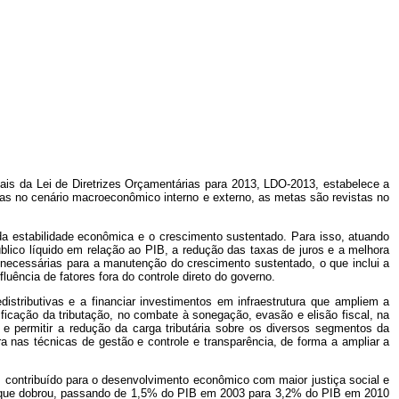
ais da Lei de Diretrizes Orçamentárias para 2013, LDO-2013, estabelece a
ças no cenário macroeconômico interno e externo, as metas são revistas no
 da estabilidade econômica e o crescimento sustentado. Para isso, atuando
úblico líquido em relação ao PIB, a redução das taxas de juros e a melhora
s necessárias para a manutenção do crescimento sustentado, o que inclui a
fluência de fatores fora do controle direto do governo.
istributivas e a financiar investimentos em infraestrutura que ampliem a
icação da tributação, no combate à sonegação, evasão e elisão fiscal, na
e permitir a redução da carga tributária sobre os diversos segmentos da
 nas técnicas de gestão e controle e transparência, de forma a ampliar a
êm contribuído para o desenvolvimento econômico com maior justiça social e
is que dobrou, passando de 1,5% do PIB em 2003 para 3,2% do PIB em 2010