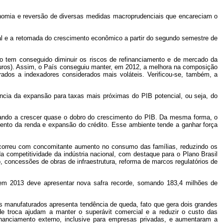
conomia e reversão de diversas medidas macroprudenciais que encareciam o
al e a retomada do crescimento econômico a partir do segundo semestre de
o tem conseguido diminuir os riscos de refinanciamento e de mercado da
e juros). Assim, o País conseguiu manter, em 2012, a melhora na composição
erados a indexadores considerados mais voláteis. Verificou-se, também, a
ncia da expansão para taxas mais próximas do PIB potencial, ou seja, do
ltando a crescer quase o dobro do crescimento do PIB. Da mesma forma, o
nto da renda e expansão do crédito. Esse ambiente tende a ganhar força
 ocorreu com concomitante aumento no consumo das famílias, reduzindo os
 competitividade da indústria nacional, com destaque para o Plano Brasil
o, concessões de obras de infraestrutura, reforma de marcos regulatórios de
 em 2013 deve apresentar nova safra recorde, somando 183,4 milhões de
 manufaturados apresenta tendência de queda, fato que gera dois grandes
 de troca ajudam a manter o superávit comercial e a reduzir o custo das
inanciamento externo, inclusive para empresas privadas, e aumentaram a