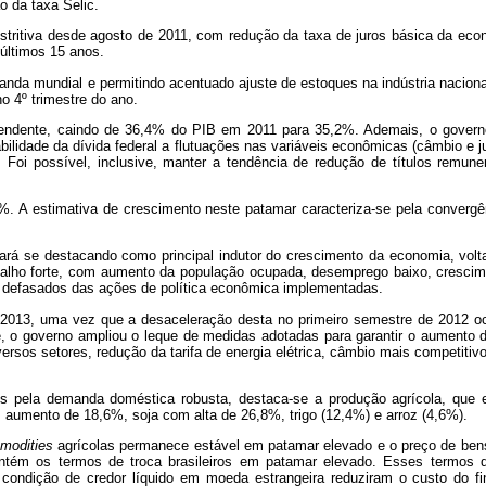
o da taxa Selic.
restritiva desde agosto de 2011, com redução da taxa de juros básica da e
 últimos 15 anos.
nda mundial e permitindo acentuado ajuste de estoques na indústria nacion
o 4º trimestre do ano.
escendente, caindo de 36,4% do PIB em 2011 para 35,2%. Ademais, o govern
abilidade da dívida federal a flutuações nas variáveis econômicas (câmbio 
. Foi possível, inclusive, manter a tendência de redução de títulos remun
%. A estimativa de crescimento neste patamar caracteriza-se pela convergê
ará se destacando como principal indutor do crescimento da economia, vo
alho forte, com aumento da população ocupada, desemprego baixo, crescime
s defasados das ações de política econômica implementadas.
 em 2013, uma vez que a desaceleração desta no primeiro semestre de 2012
, o governo ampliou o leque de medidas adotadas para garantir o aumento da
ersos setores, redução da tarifa de energia elétrica, câmbio mais competitiv
s pela demanda doméstica robusta, destaca-se a produção agrícola, que
m aumento de 18,6%, soja com alta de 26,8%, trigo (12,4%) e arroz (4,6%).
modities
agrícolas
permanece estável em patamar elevado e o preço de bens
 mantém os termos de troca brasileiros em patamar elevado. Esses termos
a condição de credor líquido em moeda estrangeira reduziram o custo do f