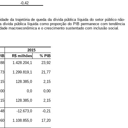
-0,42
ade da trajetória de queda da dívida pública líquida do setor público não-
da dívida pública líquida como proporção do PIB permanece com tendência
dade macroeconômica e o crescimento sustentado com inclusão social.
2015
IB
R$ milhões
% PIB
,88
1.428.204,1
23,92
,73
1.299.819,1
21,77
,15
128.385,0
2,15
,00
0,0
0,00
,15
128.385,0
2,15
,48
-12.673,0
-0,21
,60
1.108.855,0
17,20