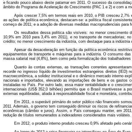
e ficando pouco abaixo deste patamar em 2011. O sucesso da consolidação
âmbito do Programa de Aceleração do Crescimento (PAC 1 e 2) e com a me
Após crescer 7,5% em termos reais em 2010, o PIB cresceu 2,7% em
as ações de política econômica, destacam-se: a política fiscal consistent
começo de 2011; e a adoção de diversas medidas macroprudenciais para fort
Os resultados dessa política são visíveis: no menor crescimento
10,9% em 2010 para 3,4% em 2011), e no transporte de mercadorias; no
crédito; no menor crescimento da indústria, com destaque para a indústria
Apesar da desaceleração em função da política econômica restritiv
equipamentos de transporte e máquinas para a indústria. O consumo das 
massa salarial real (4,8%), bem como pela formalização dos trabalhadores
Quanto às contas externas, as transações correntes apresentaram 
recorde no ingresso líquido de investimentos estrangeiros diretos (IED)
macroeconômica, a solidez institucional e o dinâmico mercado interno ex
nacionais e importados, elevando as importações de bens e os gastos c
instaladas no País. Por outro lado, essa maior rentabilidade e o crescime
internacionais (US$ 352,0 bilhões) permitiu que o Brasil mantivesse a 
externas equilibradas, aliada à responsabilidade fiscal e monetária, cont
Em 2011, o superávit primário do setor público não financeiro som
2011. Ademais, o governo tem conseguido diminuir os riscos de refinanciam
econômicas (câmbio e juros). Assim, o País conseguiu manter, em 2011, 
redução de títulos remunerados a indexadores considerados mais voláteis
Em 2012, o produto interno produto cresceu 0,9% afetado pelo cenári
Ao longo de 2012 a crise financeira se intensificou na Área do Eu