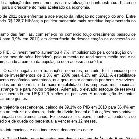
ampliação dos investimentos na revitalização da infraestrutura física no
 para o crescimento mais acelerado da economia.
de 2011 para enfrentar a aceleração da inflação no começo do ano. Entre
ndo R$ 128,7 bilhões; a política monetária mais restritiva implementada no
sumo das famílias, com reflexo no comércio (cujo crescimento passou de
10 para 3,9% em 2011) em decorrência da desaceleração na concessão de
o PIB. O investimento aumentou 4,7%, impulsionado pela construção civil,
or taxa da série histórica), pelo aumento no rendimento médio real e na
 ampliando a parcela da população com acesso ao crédito.
 O saldo negativo em transações correntes, contudo, foi financiado pelo
lobal de investimentos de 1,3% em 2006 para 4,2% em 2011. A estabilidade
imento econômico sustentado, que gera maior demanda por bens e serviços,
ndos em decorrência da maior rentabilidade das empresas multinacionais
 estrangeiro e para novos projetos. Ademais, o elevado estoque de reservas
ernos superando em US$ 72,9 bilhões os passivos. A manutenção de contas
mias emergentes.
teve trajetória descendente, caindo de 39,1% do PIB em 2010 para 36,4% em
 ao reduzir a vulnerabilidade da dívida federal a flutuações nas variáveis
ançada nos últimos anos. Foi possível, inclusive, manter a tendência de
médio e de queda do percentual a vencer em 12 meses.
ra internacional e das incertezas decorrentes deste.
a e Reino Unido, com impactos nos demais países da Área do Euro; (ii) do