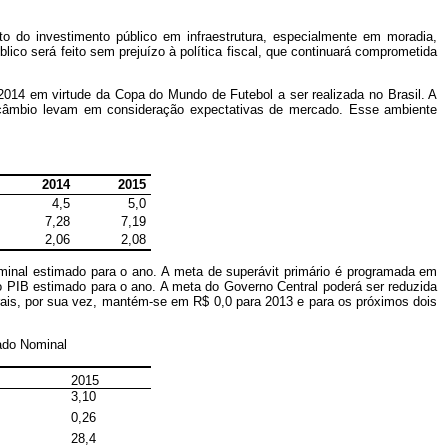
 do investimento público em infraestrutura, especialmente em moradia,
ico será feito sem prejuízo à política fiscal, que continuará comprometida
2014 em virtude da Copa do Mundo de Futebol a ser realizada no Brasil. A
 câmbio levam em consideração expectativas de mercado. Esse ambiente
2014
2015
4,5
5,0
7,28
7,19
2,06
2,08
ominal estimado para o ano. A meta de superávit primário é programada em
o PIB estimado para o ano. A meta do Governo Central poderá ser reduzida
derais, por sua vez, mantém-se em R$ 0,0 para 2013 e para os próximos dois
tado Nominal
2015
3,10
0,26
28,4