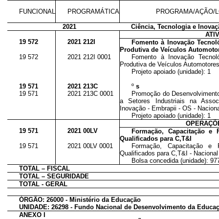
FUNCIONAL
PROGRAMÁTICA
PROGRAMA/AÇÃO/L
2021
Ciência, Tecnologia e Inova
ATI
19 572
2021 212I
Fomento à Inovação Tecnol
Produtiva de Veículos Automot
19 572
2021 212I 0001
Fomento à Inovação Tecnol
Produtiva de Veículos Automotore
Projeto apoiado (unidade): 1
19 571
2021 213C
º
s
19 571
2021 213C 0001
Promoção do Desenvolvimento
a Setores Industriais na Assoc
Inovação - Embrapii - OS - Nacion
Projeto apoiado (unidade): 1
OPERAÇÕE
19 571
2021 00LV
Formação, Capacitação e 
Qualificados para C,T&I
19 571
2021 00LV 0001
Formação, Capacitação e 
Qualificados para C,T&I - Nacional
Bolsa concedida (unidade): 97
TOTAL – FISCAL
TOTAL – SEGURIDADE
TOTAL - GERAL
ÓRGÃO: 26000 - Ministério da Educação
UNIDADE: 26298 - Fundo Nacional de Desenvolvimento da Educa
ANEXO I