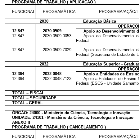
PROGRAMA DE TRABALHO ( APLICAÇÃO )
FUNCIONAL
PROGRAMÁTICA
PROGRAMA/AÇÃO/L
2030
Educação Básica
OPERAÇÕE
12 847
2030 0509
Apoio ao Desenvolvimento d
12 847
2030 0509 0053
Apoio ao Desenvolvimento d
Federal
12 847
2030 0509 7029
Apoio ao Desenvolvimento d
Federal (Secretaria de Estado de
2032
Educação Superior - Gradua
OPERAÇÕE
12 364
2032 0048
Apoio a Entidades de Ensino
12 364
2032 0048 7123
Apoio a Entidades de Ensino S
Federal (ESCS - Unidade Samambaia
TOTAL – FISCAL
TOTAL – SEGURIDADE
TOTAL - GERAL
ÓRGÃO: 24000 - Ministério da Ciência, Tecnologia e Inovação
UNIDADE: 24101 - Ministério da Ciência, Tecnologia e Inovação
ANEXO II
PROGRAMA DE TRABALHO ( CANCELAMENTO )
FUNCIONAL
PROGRAMÁTICA
PROGRAMA/AÇÃO/L