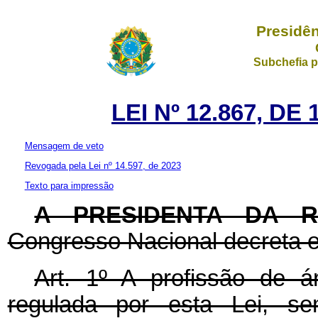
Presidên
Subchefia p
LEI Nº 12.867, D
Mensagem de veto
Revogada pela Lei nº 14.597, de 2023
Texto para impressão
A PRESIDENTA DA 
Congresso Nacional decreta e
Art. 1º A profissão de á
regulada por esta Lei, se