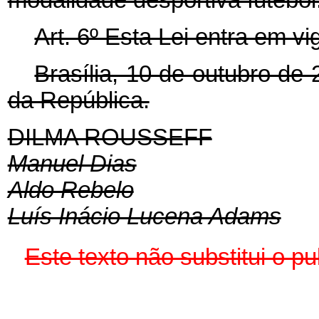
Art. 6º Esta Lei entra em v
Brasília, 10 de outubro de
da República.
DILMA ROUSSEFF
Manuel Dias
Aldo Rebelo
Luís Inácio Lucena Adams
Este texto não substitui o 