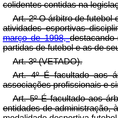
colidentes contidas na legisla
Art. 2º O árbitro de futebol
atividades esportivas discip
março de 1998,
destacando-
partidas de futebol e as de seu
Art. 3º (VETADO).
Art. 4º É facultado aos á
associações profissionais e si
Art. 5º É facultado aos árb
entidades de administração, à
modalidade desportiva futebol