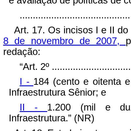
e avaliação de políticas de c
........................................
Art. 17. Os incisos I e II do
8 de novembro de 2007,
p
redação:
“Art. 2º ...............................
I -
184 (cento e oitenta 
Infraestrutura Sênior; e
II -
1.200 (mil e du
Infraestrutura.” (NR)