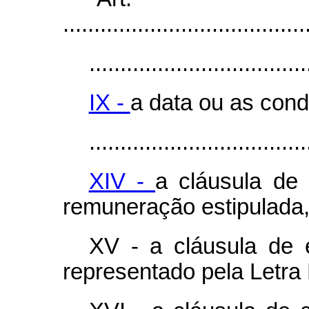
.......................................
...................................
IX -
a data ou as con
...................................
XIV -
a cláusula de
remuneração estipulada
XV - a cláusula de e
representado pela Letra