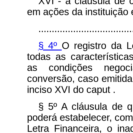
XVI - a cláusula de 
em ações da instituição
...................................
§ 4º
O registro da L
todas as característic
as condições negoci
conversão, caso emitida
inciso XVI do
caput
.
§ 5º A cláusula de q
poderá estabelecer, co
Letra Financeira, o in