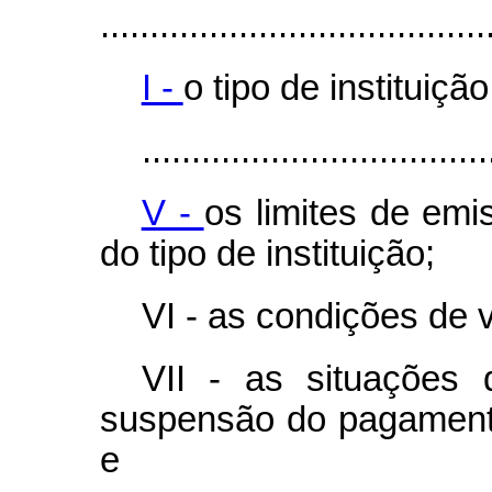
.......................................
I -
o tipo de instituiç
...................................
V -
os limites de em
do tipo de instituição;
VI - as condições de 
VII - as situações 
suspensão do pagament
e