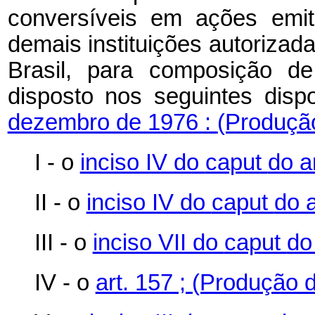
conversíveis em ações emiti
demais instituições autorizad
Brasil, para composição de
disposto nos seguintes disp
dezembro de 1976 :
(Produção
I - o
inciso IV do
caput
do a
II - o
inciso IV do
caput
do 
III - o
inciso VII do
caput
do
IV - o
art. 157 ;
(Produção d