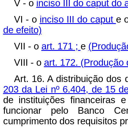
V - o
inciso III do
caput
do 
VI - o
inciso III do
caput
e 
de efeito)
VII - o
art. 171 ;
e
(Produção
VIII - o
art. 172.
(Produção d
Art. 16. A distribuição dos
203 da Lei nº 6.404, de 15 
de instituições financeiras 
funcionar pelo Banco Cen
cumprimento dos requisitos p