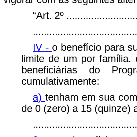
“Art. 2º ...........................
.....................................
IV -
o benefício para 
limite de um por família,
beneficiárias do Pro
cumulativamente:
a)
tenham em sua comp
de 0 (zero) a 15 (quinze) 
.....................................