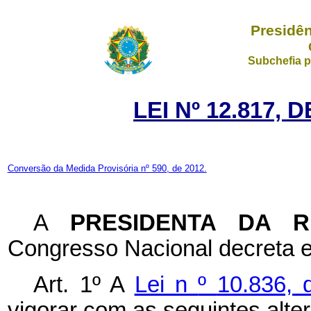
Presidên
Subchefia p
LEI Nº 12.817, 
Conversão da Medida Provisória nº 590, de 2012.
A
PRESIDENTA DA 
Congresso Nacional decreta e
Art. 1º A
Lei n
º
10.836, 
vigorar com as seguintes alte