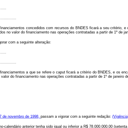
......
...............
financiamentos concedidos com recursos do BNDES ficará a seu critério, e o
dos no valor do financiamento nas operações contratadas a partir de 1º de jan
gorar com a seguinte alteração:
......
...............
 financiamentos a que se refere o
caput
ficará a critério do BNDES, e os enc
valor do financiamento nas operações contratadas a partir de 1º de janeiro d
 27 de novembro de 1998,
passam a vigorar com a seguinte redação:
(Vigência
ano-calendário anterior tenha sido igual ou inferior a R$ 78.000.000,00 (setent