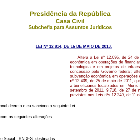
Presidência da República
Casa Civil
Subchefia para Assuntos Jurídicos
LEI Nº 12.814, DE 16 DE MAIO DE 2013.
Altera a Lei nº 12.096, de 24 d
econômica em operações de financiam
tecnológica e em projetos de infraes
concessão pelo Governo federal; al
subvenção econômica em operações des
nº 12.409, de 25 de maio de 2011, q
a beneficiários localizados em Municí
setembro de 2011, 9.718, de 27 de n
previstos nas Leis nºs 12.249, de 11 
nal decreta e eu sanciono a seguinte Lei:
 com as seguintes alterações:
....
e Social - BNDES, destinadas: