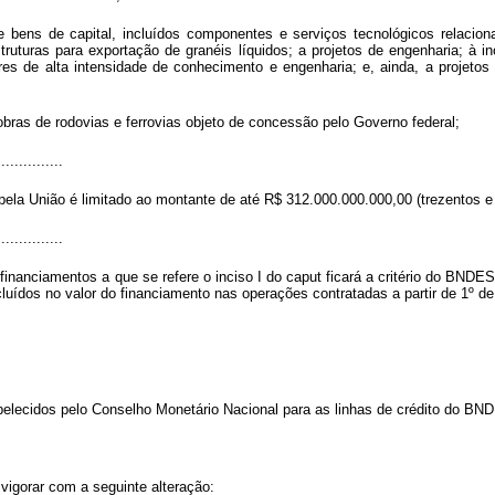
e bens de capital, incluídos componentes e serviços tecnológicos relacion
truturas para exportação de granéis líquidos; a projetos de engenharia; à i
res de alta intensidade de conhecimento e engenharia; e, ainda, a projet
a obras de rodovias e ferrovias objeto de concessão pelo Governo federal;
...............
ela União é limitado ao montante de até R$ 312.000.000.000,00 (trezentos e 
...............
financiamentos a que se refere o inciso I do
caput
ficará a critério do BNDES
luídos no valor do financiamento nas operações contratadas a partir de 1º de
belecidos pelo Conselho Monetário Nacional para as linhas de crédito do B
vigorar com a seguinte alteração: