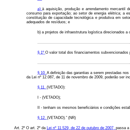
a)
à aquisição, produção e arrendamento mercantil d
consumo para exportação; ao setor de energia elétrica; a es
constituição de capacidade tecnológica e produtiva em seto
adequados de resíduos; e
b) a projetos de infraestrutura logística direcionados 
...............................................................................
§ 1º
O valor total dos financiamentos subvencionados p
...............................................................................
§ 10.
A definição das garantias a serem prestadas nos 
da Lei nº 12.087, de 11 de novembro de 2009, poderão ser inc
§ 11.
(VETADO):
I - (VETADO);
II - tenham os mesmos beneficiários e condições esta
§ 12.
(VETADO).” (NR)
Art. 2º O art. 2º da
Lei nº 11.529, de 22 de outubro de 2007,
passa a 