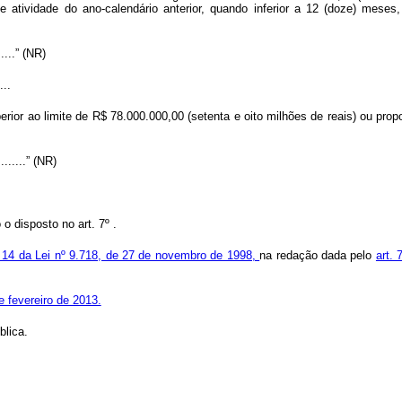
e atividade do ano-calendário anterior, quando inferior a 12 (doze) meses
.......” (NR)
...
uperior ao limite de R$ 78.000.000,00 (setenta e oito milhões de reais) ou pr
..........” (NR)
o disposto no art. 7º .
t. 14 da Lei nº 9.718, de 27 de novembro de 1998,
na redação dada pelo
art. 
e fevereiro de 2013.
blica.