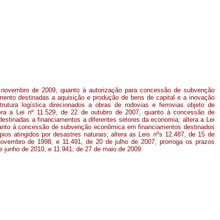
e novembro de 2009, quanto à autorização para concessão de subvenção
ento destinadas a aquisição e produção de bens de capital e a inovação
trutura logística direcionados a obras de rodovias e ferrovias objeto de
tera a Lei nº 11.529, de 22 de outubro de 2007, quanto à concessão de
tinadas a financiamentos a diferentes setores da economia; altera a Lei
uanto à concessão de subvenção econômica em financiamentos destinados
pios atingidos por desastres naturais; altera as Leis nºs 12.487, de 15 de
ovembro de 1998, e 11.491, de 20 de julho de 2007; prorroga os prazos
de junho de 2010, e 11.941, de 27 de maio de 2009.