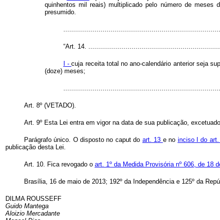
quinhentos mil reais) multiplicado pelo número de meses d
presumido.
.............................................................................
“Art. 14. ...................................................................
I -
cuja receita total no ano-calendário anterior seja s
(doze) meses;
.............................................................................
Art. 8º (VETADO).
Art. 9º Esta Lei entra em vigor na data de sua publicação, excetuado 
Parágrafo único. O disposto no
caput
do
art. 13
e no
inciso I do ar
publicação desta Lei.
Art. 10. Fica revogado o
art. 1º da Medida Provisória nº 606, de 18 d
Brasília, 16 de maio de 2013; 192º da Independência e 125º da Repú
DILMA ROUSSEFF
Guido Mantega
Aloizio Mercadante