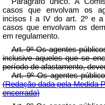
Parágrafo único. A Comi
casos que envolvam os ag
incisos I a IV do art. 2º e 
casos que envolvam os dema
em regulamento.
Art. 9º Os agentes público
inclusive aqueles que se e
período de afastamento, deve
Art. 9º
Os agentes públic
(Redação dada pela Medida Pr
encerrada)