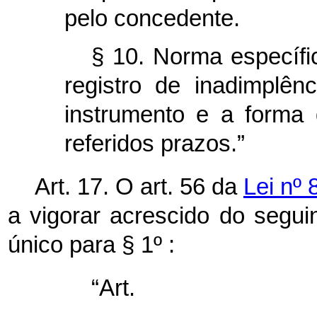
pelo concedente.
§ 10. Norma específi
registro de inadimplê
instrumento e a forma 
referidos prazos.”
Art. 17. O art. 56 da
Lei nº 
a vigorar acrescido do segui
único para § 1º :
“Ar
.......................................