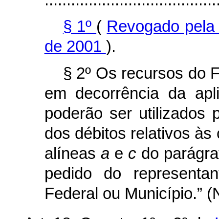
§ 1º
(
Revogado pela 
de 2001
).
§ 2º Os recursos do 
em decorrência da ap
poderão ser utilizados p
dos débitos relativos às
alíneas
a
e
c
do parágraf
pedido do representan
Federal ou Município.” (