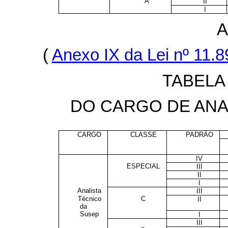
A
II
I
A
(
Anexo IX da Lei nº 11.
TABELA
DO CARGO DE ANA
CARGO
CLASSE
PADRÃO
IV
ESPECIAL
III
II
I
Analista
III
Técnico
C
II
da
Susep
I
III