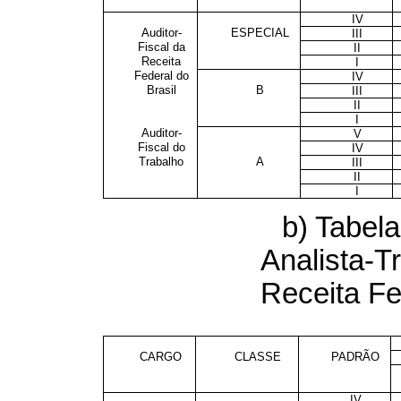
IV
Auditor-
ESPECIAL
III
Fiscal da
II
Receita
I
Federal do
IV
Brasil
B
III
II
I
Auditor-
V
Fiscal do
IV
Trabalho
A
III
II
I
b) Tabela
Analista-Tr
Receita Fe
CARGO
CLASSE
PADRÃO
IV