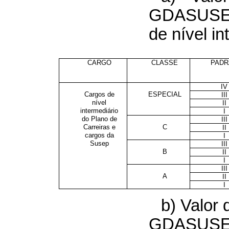
GDASUSE
de nível in
CARGO
CLASSE
PADR
IV
Cargos de
ESPECIAL
III
nível
II
intermediário
I
do Plano de
III
Carreiras e
C
II
cargos da
I
Susep
III
B
II
I
III
A
II
I
b) Valor 
GDASUSEP