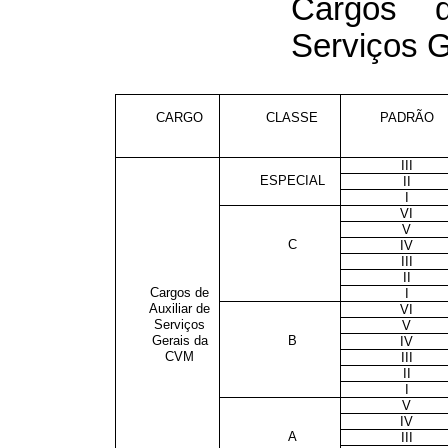
Cargos d
Serviços 
CARGO
CLASSE
PADRÃO
III
ESPECIAL
II
I
VI
V
C
IV
III
II
Cargos de
I
Auxiliar de
VI
Serviços
V
Gerais da
B
IV
CVM
III
II
I
V
IV
A
III