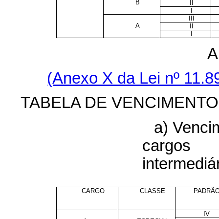
B
II
I
III
A
II
I
A
(Anexo X da Lei nº 11.
TABELA DE VENCIMENTO
a) Venci
cargo
intermediár
CARGO
CLASSE
PADRÃ
IV