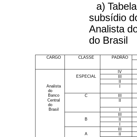
a) Tabela
subsídio d
Analista d
do Brasil
CARGO
CLASSE
PADRÃO
IV
ESPECIAL
III
II
Analista
I
do
Banco
C
III
Central
II
do
Brasil
I
III
B
II
I
III
A
II