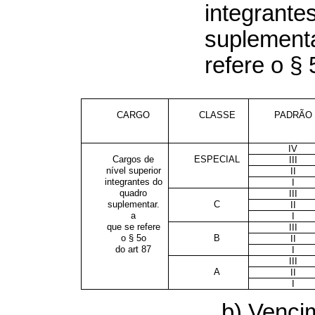
integrante
suplementa
refere o § 
CARGO
CLASSE
PADRÃO
IV
Cargos de
ESPECIAL
III
nível superior
II
integrantes do
I
quadro
III
suplementar.
C
II
a
I
que se refere
III
o § 5o
B
II
do art 87
I
III
A
II
I
b) Venci