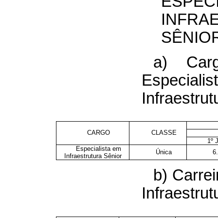
ESPECI
INFRA
SÊNIO
a) Car
Espec
Infraestrut
CARGO
CLASSE
1º 
Especialista em
Única
6
Infraestrutura Sênior
b) Carrei
Infraestrut