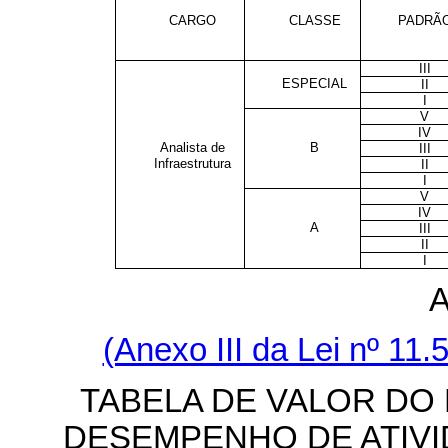
CARGO
CLASSE
PADRÃ
III
ESPECIAL
II
I
V
IV
Analista de
B
III
Infraestrutura
II
I
V
IV
A
III
II
I
(Anexo III da Lei nº 11
TABELA DE VALOR DO
DESEMPENHO DE ATIVI