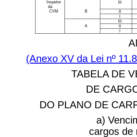
Inspetor
III
da
CVM
B
II
I
III
A
II
I
A
(Anexo XV da Lei nº 11.
TABELA DE 
DE CARG
DO PLANO DE CAR
a) Venci
cargos de 