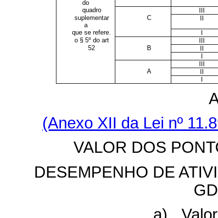
do
quadro
III
suplementar
C
II
a
que se refere.
I
o § 5º do art
III
52
B
II
I
III
A
II
I
(Anexo XII da Lei nº 11
VALOR DOS PONT
DESEMPENHO DE ATIVI
GD
a) Valo