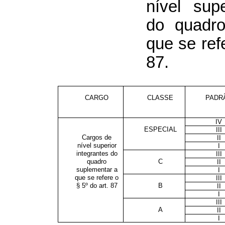
nível supe
do quadro
que se refe
87.
CARGO
CLASSE
PADR
IV
ESPECIAL
III
Cargos de
II
nível superior
I
integrantes do
III
quadro
C
II
suplementar a
I
que se refere o
III
§ 5º do art. 87
B
II
I
III
A
II
I