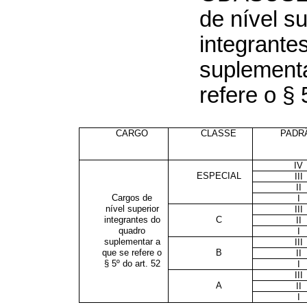
de nível su
integrante
suplementa
refere o § 
CARGO
CLASSE
PADR
IV
ESPECIAL
III
II
Cargos de
I
nível superior
III
integrantes do
C
II
quadro
I
suplementar a
III
que se refere o
B
II
§ 5º do art. 52
I
III
A
II
I