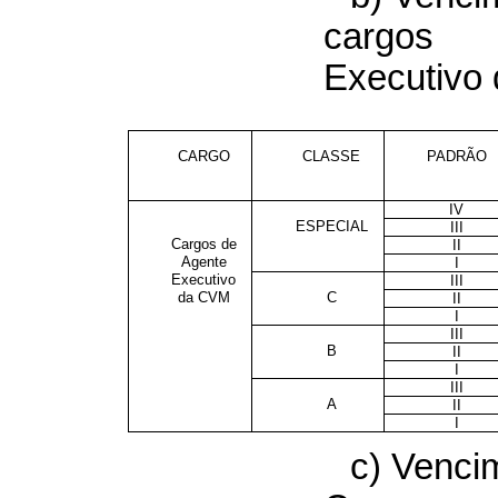
cargos
Executivo
CARGO
CLASSE
PADRÃO
IV
ESPECIAL
III
Cargos de
II
Agente
I
Executivo
III
da CVM
C
II
I
III
B
II
I
III
A
II
I
c) Venci