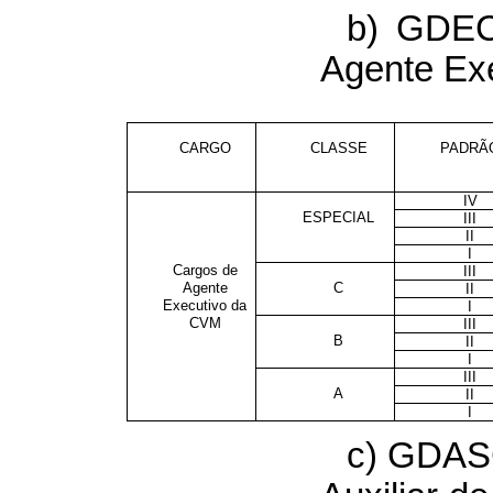
b) GDEC
Agente Ex
CARGO
CLASSE
PADRÃ
IV
ESPECIAL
III
II
I
Cargos de
III
Agente
C
II
Executivo da
I
CVM
III
B
II
I
III
A
II
I
c) GDAS