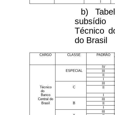
I
b) Tabe
subsídi
Técnico d
do Brasil
CARGO
CLASSE
PADRÃO
IV
ESPECIAL
III
II
I
III
Técnico
C
II
do
Banco
I
Central do
III
Brasil
B
II
I
III