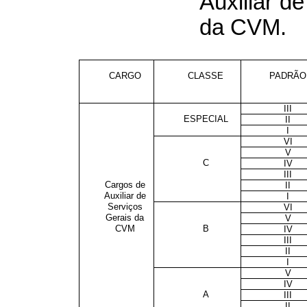
Auxiliar d
da CVM.
CARGO
CLASSE
PADRÃO
III
ESPECIAL
II
I
VI
V
C
IV
III
Cargos de
II
Auxiliar de
I
Serviços
VI
Gerais da
V
CVM
B
IV
III
II
I
V
IV
A
III
II