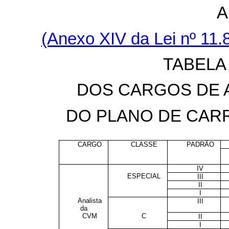
A
(Anexo XIV da Lei nº 11
TABELA
DOS CARGOS DE A
DO PLANO DE CAR
CARGO
CLASSE
PADRÃO
IV
ESPECIAL
III
II
I
Analista
III
da
CVM
C
II
I