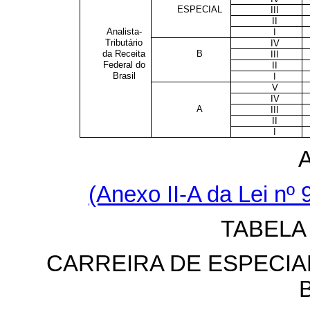
ESPECIAL
III
II
Analista-
I
Tributário
IV
da Receita
B
III
Federal do
II
Brasil
I
V
IV
A
III
II
I
(Anexo II-A da Lei nº
TABELA
CARREIRA DE ESPECIA