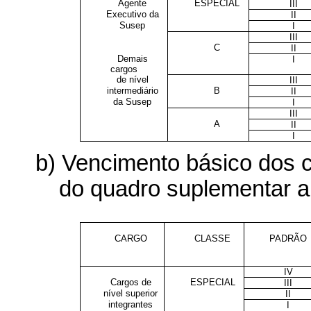
Agente
ESPECIAL
III
Executivo da
II
Susep
I
III
C
II
Demais
I
cargos
de nível
III
intermediário
B
II
da Susep
I
III
A
II
I
b) Vencimento básico dos c
do quadro suplementar a q
CARGO
CLASSE
PADRÃO
IV
Cargos de
ESPECIAL
III
nível superior
II
integrantes
I