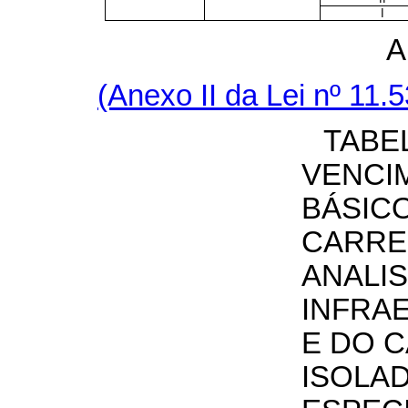
I
A
(Anexo II da Lei nº 11
TABE
VENCI
BÁSIC
CARRE
ANALIS
INFRA
E DO 
ISOLA