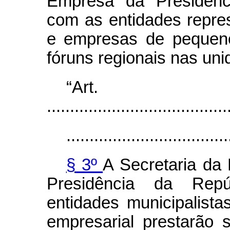
Empresa da Presidênc
com as entidades repre
e empresas de pequeno
fóruns regionais nas un
“Art
.......................................
...................................
§ 3º
A Secretaria da
Presidência da Rep
entidades municipalist
empresarial prestarão 