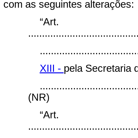
com as seguintes alterações:
“Ar
.......................................
...................................
XIII -
pela Secretaria
...................................
(NR)
“Ar
.......................................