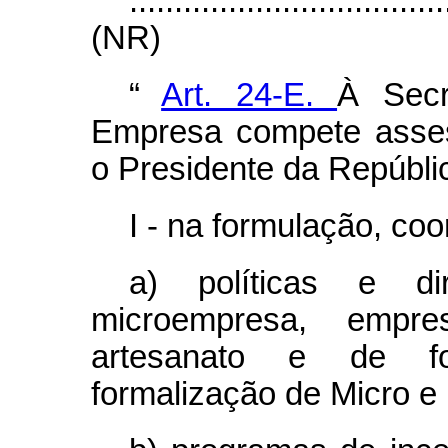
...................................
(NR)
“
Art. 24-E.
À Secr
Empresa compete asses
o Presidente da Repúbli
I - na formulação, co
a) políticas e d
microempresa, emp
artesanato e de fo
formalização de Micro 