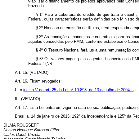
viabilizar o financiamento de projetos aprovados pelo Conse
Fazenda.
§ 1º Para a cobertura do crédito de que trata o
caput
,
Federal, cujas características serão definidas pelo Ministro
§ 2º No caso de emissão de títulos, será respeitada a e
§ 3º As condições financeiras e contratuais para os fin
àquelas concedidas pelo FMM, conforme estabelece o Conse
§ 4º O Tesouro Nacional fará jus a uma remuneração com
§ 5º Os valores pagos pelos agentes financeiros do FM
Federal.” (NR
Art. 15. (VETADO).
Art. 16. Ficam revogados:
I - o
inciso V do art. 25 da Lei nº 10.893, de 13 de julho de 2004 ;
e
II - (VETADO).
Art. 17. Esta Lei entra em vigor na data de sua publicação, produzind
Brasília, 14 de janeiro de 2013; 192º da Independência e 125º da Rep
DILMA ROUSSEFF
Nelson Henrique Barbosa Filho
Carlos Daudt Brizola