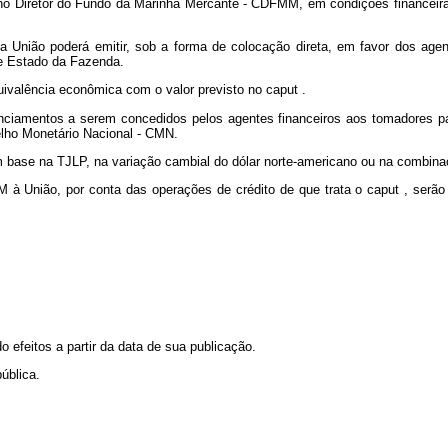
lho Diretor do Fundo da Marinha Mercante - CDFMM, em condições financeira
 a União poderá emitir, sob a forma de colocação direta, em favor dos agen
 de Estado da Fazenda.
quivalência econômica com o valor previsto no
caput
.
anciamentos a serem concedidos pelos agentes financeiros aos tomadores par
lho Monetário Nacional - CMN.
 base na TJLP, na variação cambial do dólar norte-americano ou na combinaç
M à União, por conta das operações de crédito de que trata o
caput
, serã
o efeitos a partir da data de sua publicação.
ública.