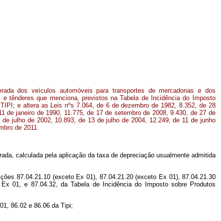
erada dos veículos automóveis para transportes de mercadorias e dos
s e tênderes que menciona, previstos na Tabela de Incidência do Imposto
- TIPI; e altera as Leis nºs 7.064, de 6 de dezembro de 1982, 8.352, de 28
1 de janeiro de 1990, 11.775, de 17 de setembro de 2008, 9.430, de 27 de
de julho de 2002, 10.893, de 13 de julho de 2004, 12.249, de 11 de junho
mbro de 2011.
lerada, calculada pela aplicação da taxa de depreciação usualmente admitida
sições 87.04.21.10 (exceto Ex 01), 87.04.21.20 (exceto Ex 01), 87.04.21.30
0 Ex 01, e 87.04.32, da Tabela de Incidência do Imposto sobre Produtos
01, 86.02 e 86.06 da Tipi;