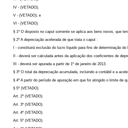
IV - (VETADO);
V - (VETADO); e
VI - (VETADO).
§ 1º O disposto no
caput
somente se aplica aos bens novos, que ten
§ 2º A depreciação acelerada de que trata o
caput
:
I - constituirá exclusão do lucro líquido para fins de determinação do l
II - deverá ser calculada antes da aplicação dos coeficientes de dep
III - deverá ser apurada a partir de 1º de janeiro de 2013.
§ 3º O total da depreciação acumulada, incluindo a contábil e a acel
§ 4º A partir do período de apuração em que for atingido o limite de qu
§ 5º (VETADO).
Art. 2º (VETADO).
Art. 3º (VETADO).
Art. 4º (VETADO).
Art. 5º (VETADO).