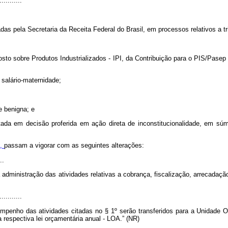
...........
das pela Secretaria da Receita Federal do Brasil, em processos relativos a t
posto sobre Produtos Industrializados - IPI, da Contribuição para o PIS/Pase
o salário-maternidade;
e benigna; e
ada em decisão proferida em ação direta de inconstitucionalidade, em súmu
4,
passam a vigorar com as seguintes alterações:
..
 administração das atividades relativas a cobrança, fiscalização, arrecadaç
...........
mpenho das atividades citadas no § 1º serão transferidos para a Unidade Or
respectiva lei orçamentária anual - LOA.” (NR)