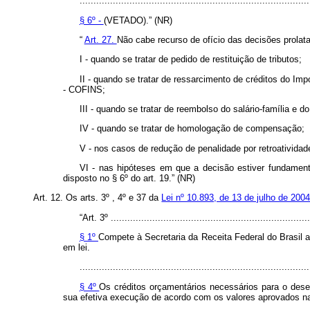
...................................................................................
§ 6º -
(VETADO).” (NR)
“
Art. 27.
Não cabe recurso de ofício das decisões prolata
I - quando se tratar de pedido de restituição de tributos;
II - quando se tratar de ressarcimento de créditos do Im
- COFINS;
III - quando se tratar de reembolso do salário-família e d
IV - quando se tratar de homologação de compensação;
V - nos casos de redução de penalidade por retroatividad
VI - nas hipóteses em que a decisão estiver fundament
disposto no § 6º do art. 19.” (NR)
Art. 12. Os arts. 3º , 4º e 37 da
Lei nº 10.893, de 13 de julho de 200
“Art. 3º ........................................................................
§ 1º
Compete à Secretaria da Receita Federal do Brasil a
em lei.
...................................................................................
§ 4º
Os créditos orçamentários necessários para o dese
sua efetiva execução de acordo com os valores aprovados na 