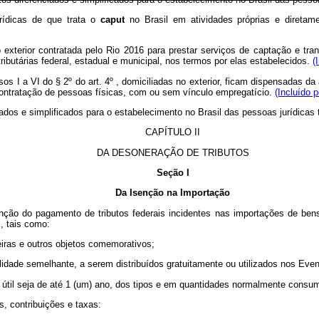
rídicas de que trata o
caput
no Brasil em atividades próprias e direta
o exterior contratada pelo Rio 2016 para prestar serviços de captação e tr
ibutárias federal, estadual e municipal, nos termos por elas estabelecidos.
(
cisos I a VI do § 2º do art. 4º , domiciliadas no exterior, ficam dispensada
contratação de pessoas físicas, com ou sem vínculo empregatício.
(Incluído 
ados e simplificados para o estabelecimento no Brasil das pessoas jurídicas
CAPÍTULO II
DA DESONERAÇÃO DE TRIBUTOS
Seção I
Da Isenção na Importação
enção do pagamento de tributos federais incidentes nas importações de be
, tais como:
deiras e outros objetos comemorativos;
alidade semelhante, a serem distribuídos gratuitamente ou utilizados nos Even
da útil seja de até 1 (um) ano, dos tipos e em quantidades normalmente con
s, contribuições e taxas: