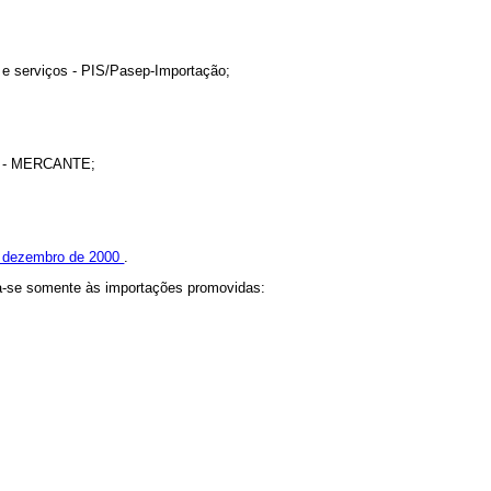
s e serviços - PIS/Pasep-Importação;
RMM - MERCANTE;
de dezembro de 2000
.
ica-se somente às importações promovidas: