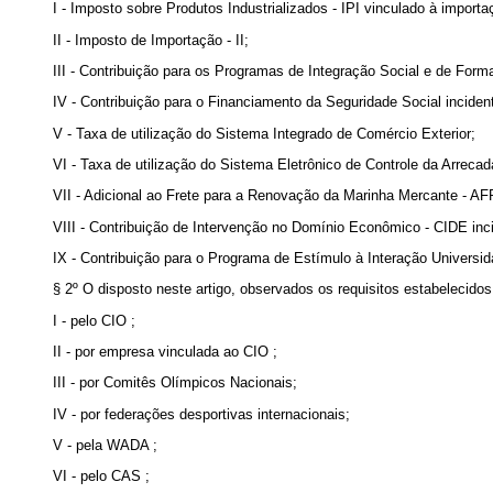
I - Imposto sobre Produtos Industrializados - IPI vinculado à impor
II - Imposto de Importação - II;
III - Contribuição para os Programas de Integração Social e de For
IV - Contribuição para o Financiamento da Seguridade Social incide
V - Taxa de utilização do Sistema Integrado de Comércio Exterior;
VI - Taxa de utilização do Sistema Eletrônico de Controle da Arr
VII - Adicional ao Frete para a Renovação da Marinha Mercante - 
VIII - Contribuição de Intervenção no Domínio Econômico - CIDE inc
IX - Contribuição para o Programa de Estímulo à Interação Universi
§ 2º O disposto neste artigo, observados os requisitos estabelecido
I - pelo
CIO
;
II - por empresa vinculada ao
CIO
;
III - por Comitês Olímpicos Nacionais;
IV - por federações desportivas internacionais;
V - pela
WADA
;
VI - pelo
CAS
;