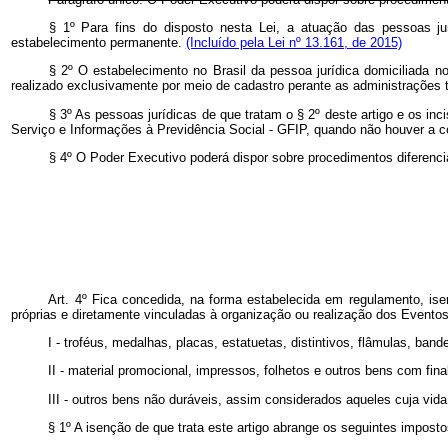
§ 1º Para fins do disposto nesta Lei, a atuação das pessoas ju
estabelecimento permanente.
(Incluído pela Lei nº 13.161, de 2015)
§ 2º O estabelecimento no Brasil da pessoa jurídica domiciliada n
realizado exclusivamente por meio de cadastro perante as administrações tr
§ 3º As pessoas jurídicas de que tratam o § 2º deste artigo e os in
Serviço e Informações à Previdência Social - GFIP, quando não houver a 
§ 4º O Poder Executivo poderá dispor sobre procedimentos diferenci
Art. 4º Fica concedida, na forma estabelecida em regulamento, is
próprias e diretamente vinculadas à organização ou realização dos Eventos
I - troféus, medalhas, placas, estatuetas, distintivos, flâmulas, ban
II - material promocional, impressos, folhetos e outros bens com fin
III - outros bens não duráveis, assim considerados aqueles cuja vi
§ 1º A isenção de que trata este artigo abrange os seguintes imposto