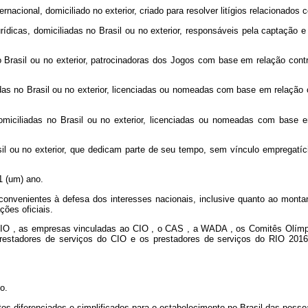
rnacional, domiciliado no exterior, criado para resolver litígios relacionados
rídicas, domiciliadas no Brasil ou no exterior, responsáveis pela captação
no Brasil ou no exterior, patrocinadoras dos Jogos com base em relação con
adas no Brasil ou no exterior, licenciadas ou nomeadas com base em relação 
miciliadas no Brasil ou no exterior, licenciadas ou nomeadas com base e
sil ou no exterior, que dedicam parte de seu tempo, sem vínculo empregatíci
 1 (um) ano.
onvenientes à defesa dos interesses nacionais, inclusive quanto ao montan
ões oficiais.
CIO
, as empresas vinculadas ao
CIO
, o
CAS
, a
WADA
, os Comitês Olímp
prestadores de serviços do
CIO
e os prestadores de serviços do RIO 2016
o.
os diferenciados e simplificados para o estabelecimento no Brasil das pesso