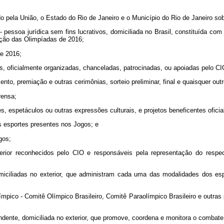
ído pela União, o Estado do Rio de Janeiro e o Município do Rio de Janeiro s
essoa jurídica sem fins lucrativos, domiciliada no Brasil, constituída com o
zação das Olimpíadas de 2016;
de 2016;
as, oficialmente organizadas, chanceladas, patrocinadas, ou apoiadas pelo
C
ento, premiação e outras cerimônias, sorteio preliminar, final e quaisquer o
rensa;
es, espetáculos ou outras expressões culturais, e projetos beneficentes ofic
s esportes presentes nos Jogos; e
gos;
erior reconhecidos pelo
CIO
e responsáveis pela representação do resp
s domiciliadas no exterior, que administram cada uma das modalidades dos
ímpico - Comitê Olímpico Brasileiro, Comitê Paraolímpico Brasileiro e outras
endente, domiciliada no exterior, que promove, coordena e monitora o combate