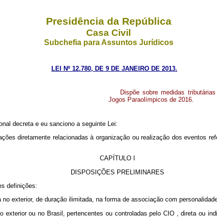
Presidência da República
Casa Civil
Subchefia para Assuntos Jurídicos
LEI Nº 12.780, DE 9 DE JANEIRO DE 2013.
Dispõe sobre medidas tributárias
Jogos Paraolímpicos de 2016.
nal decreta e eu sanciono a seguinte Lei:
rações diretamente relacionadas à organização ou realização dos eventos re
CAPÍTULO I
DISPOSIÇÕES PRELIMINARES
es definições:
da no exterior, de duração ilimitada, na forma de associação com personalidad
no exterior ou no Brasil, pertencentes ou controladas pelo
CIO
, direta ou in