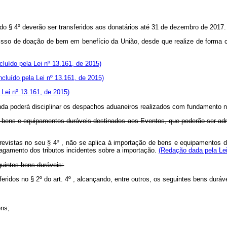
 do § 4º deverão ser transferidos aos donatários até 31 de dezembro de 2017
omisso de doação de bem em benefício da União, desde que realize de forma
ncluído pela Lei nº 13.161, de 2015)
Incluído pela Lei nº 13.161, de 2015)
a Lei nº 13.161, de 2015)
enda poderá disciplinar os despachos aduaneiros realizados com fundamento n
o de bens e equipamentos duráveis destinados aos Eventos, que poderão ser 
s previstas no seu § 4º , não se aplica à importação de bens e equipamentos
gamento dos tributos incidentes sobre a importação.
(Redação dada pela Lei
guintes bens duráveis:
eferidos no § 2º do art. 4º , alcançando, entre outros, os seguintes bens duráv
ens;