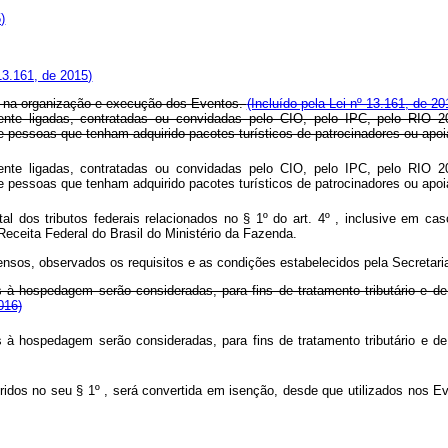
)
13.161, de 2015)
 na organização e execução dos Eventos.
(Incluído pela Lei nº 13.161, de 20
te ligadas, contratadas ou convidadas pelo CIO, pelo IPC, pelo RIO 20
 pessoas que tenham adquirido pacotes turísticos de patrocinadores ou apoia
te ligadas, contratadas ou convidadas pelo CIO, pelo IPC, pelo RIO 20
 pessoas que tenham adquirido pacotes turísticos de patrocinadores ou apoia
al dos tributos federais relacionados no § 1º do art. 4º , inclusive em c
Receita Federal do Brasil do Ministério da Fazenda.
nsos, observados os requisitos e as condições estabelecidos pela Secretaria
à hospedagem serão consideradas, para fins de tratamento tributário e de 
016)
à hospedagem serão consideradas, para fins de tratamento tributário e de 
eridos no seu § 1º , será convertida em isenção, desde que utilizados nos Ev