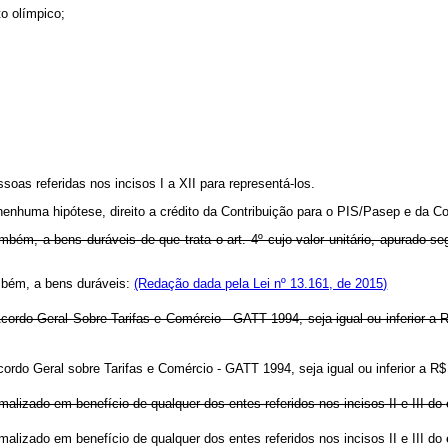
to olímpico;
ssoas referidas nos incisos I a XII para representá-los.
nenhuma hipótese, direito a crédito da Contribuição para o PIS/Pasep e da C
ambém, a bens duráveis de que trata o art. 4º cujo valor unitário, apurado 
ambém, a bens duráveis:
(Redação dada pela Lei nº 13.161, de 2015)
Acordo Geral Sobre Tarifas e Comércio - GATT 1994, seja igual ou inferior a R
cordo Geral sobre Tarifas e Comércio - GATT 1994, seja igual ou inferior a R$
lizado em benefício de qualquer dos entes referidos nos incisos II e III do
lizado em benefício de qualquer dos entes referidos nos incisos II e III do