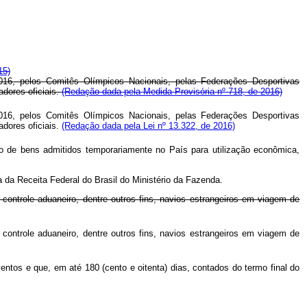
15)
16, pelos Comitês Olímpicos Nacionais, pelas Federações Desportivas
dores oficiais.
(Redação dada pela Medida Provisória nº 718, de 2016)
16, pelos Comitês Olímpicos Nacionais, pelas Federações Desportivas
dores oficiais.
(Redação dada pela Lei nº 13.322, de 2016)
aso de bens admitidos temporariamente no País para utilização econômica,
 da Receita Federal do Brasil do Ministério da Fazenda.
controle aduaneiro, dentre outros fins, navios estrangeiros em viagem de
controle aduaneiro, dentre outros fins, navios estrangeiros em viagem de
entos e que, em até 180 (cento e oitenta) dias, contados do termo final do