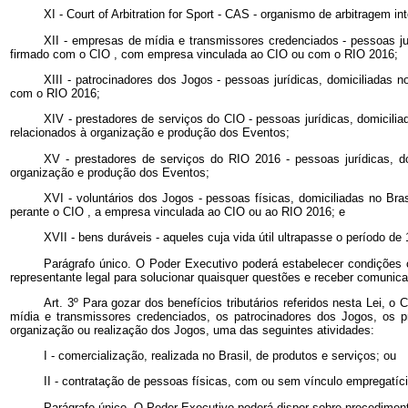
XI -
Court of Arbitration for Sport
-
CAS
-
organismo de arbitragem inte
XII - empresas de mídia e transmissores credenciados - pessoas ju
firmado com o
CIO
, com empresa vinculada ao
CIO
ou com o RIO 2016;
XIII - patrocinadores dos Jogos - pessoas jurídicas, domiciliadas 
com o RIO 2016;
XIV - prestadores de serviços do
CIO
- pessoas jurídicas, domicili
relacionados à organização e produção dos Eventos;
XV - prestadores de serviços do RIO 2016 - pessoas jurídicas, do
organização e produção dos Eventos;
XVI - voluntários dos Jogos - pessoas físicas, domiciliadas no Bra
perante o
CIO
, a empresa vinculada ao
CIO
ou ao RIO 2016; e
XVII - bens duráveis - aqueles cuja vida útil ultrapasse o período de
Parágrafo único. O Poder Executivo poderá estabelecer condições c
representante legal para solucionar quaisquer questões e receber comunicaç
Art. 3º Para gozar dos benefícios tributários referidos nesta Lei, o
mídia e transmissores credenciados, os patrocinadores dos Jogos, os 
organização ou realização dos Jogos, uma das seguintes atividades:
I - comercialização, realizada no Brasil, de produtos e serviços; ou
II - contratação de pessoas físicas, com ou sem vínculo empregatíci
Parágrafo único. O Poder Executivo poderá dispor sobre procediment