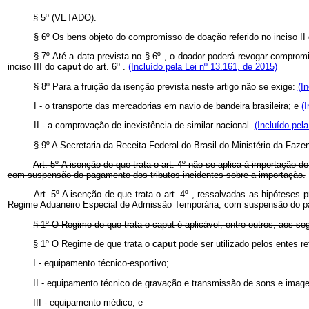
§ 5º (VETADO).
§ 6º Os bens objeto do compromisso de doação referido no inciso II
§ 7º Até a data prevista no § 6º , o doador poderá revogar compr
inciso III do
caput
do art. 6º .
(Incluído pela Lei nº 13.161, de 2015)
§ 8º Para a fruição da isenção prevista neste artigo não se exige:
(I
I - o transporte das mercadorias em navio de bandeira brasileira; e
(
II - a comprovação de inexistência de similar nacional.
(Incluído pel
§ 9º A Secretaria da Receita Federal do Brasil do Ministério da Faz
Art. 5º A isenção de que trata o art. 4º não se aplica à importaçã
com suspensão do pagamento dos tributos incidentes sobre a importação.
Art. 5º A isenção de que trata o art. 4º , ressalvadas as hipótese
Regime Aduaneiro Especial de Admissão Temporária, com suspensão do pa
§ 1º O Regime de que trata o
caput
é aplicável, entre outros, aos se
§ 1º O Regime de que trata o
caput
pode ser utilizado pelos entes r
I - equipamento técnico-esportivo;
II - equipamento técnico de gravação e transmissão de sons e imag
III - equipamento médico; e