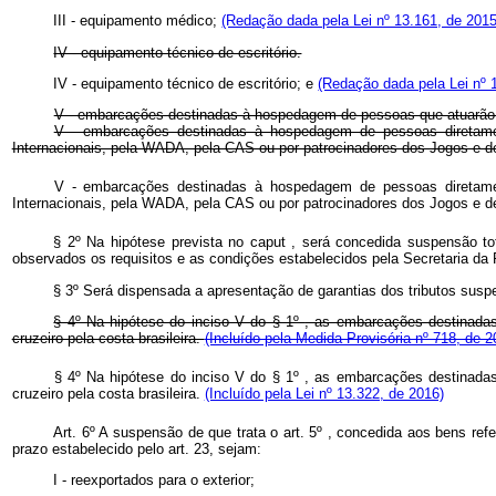
III - equipamento médico;
(Redação dada pela Lei nº 13.161, de 2015
IV - equipamento técnico de escritório.
IV - equipamento técnico de escritório; e
(Redação dada pela Lei nº 
V - embarcações destinadas à hospedagem de pessoas que atuarão
V - embarcações destinadas à hospedagem de pessoas diretamen
Internacionais, pela WADA, pela CAS ou por patrocinadores dos Jogos e de
V - embarcações destinadas à hospedagem de pessoas diretamen
Internacionais, pela WADA, pela CAS ou por patrocinadores dos Jogos e de
§ 2º Na hipótese prevista no
caput
, será concedida suspensão tot
observados os requisitos e as condições estabelecidos pela Secretaria da 
§ 3º Será dispensada a apresentação de garantias dos tributos suspe
§ 4º Na hipótese do inciso V do § 1º
, as embarcações destinadas 
cruzeiro pela costa brasileira.
(Incluído pela Medida Provisória nº 718, de 2
§ 4º Na hipótese do inciso V do § 1º , as embarcações destinadas 
cruzeiro pela costa brasileira.
(Incluído pela Lei nº 13.322, de 2016)
Art. 6º A suspensão de que trata o art. 5º , concedida aos bens ref
prazo estabelecido pelo art. 23, sejam:
I - reexportados para o exterior;