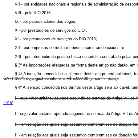
VII - por entidades nacionais e regionais de administração de despor
VIII - pelo RIO 2016;
IX - por patrocinadores dos Jogos;
X - por prestadores de serviços do
CIO
;
XI - por prestadores de serviços do RIO 2016;
XII - por empresas de mídia e transmissores credenciados; e
XIII - por intermédio de pessoa física ou jurídica contratada pelas pe
§ 3º As importações efetuadas na forma deste artigo não darão, em 
§ 4º A isenção concedida nos termos deste artigo será aplicável, t
GATT 1994, seja igual ou inferior a R$ 5.000,00 (cinco mil reais).
§ 4º A isenção concedida nos termos deste artigo será aplicável, t
I - cujo valor unitário, apurado segundo as normas do Artigo VII do 
2015)
I - cujo valor unitário, apurado segundo as normas do Artigo VII do A
II - em relação aos quais seja assumido compromisso de doação forma
II - em relação aos quais seja assumido compromisso de doação forma