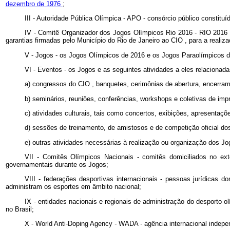
dezembro de 1976
;
III - Autoridade Pública Olímpica - APO - consórcio público constitu
IV - Comitê Organizador dos Jogos Olímpicos Rio 2016 - RIO 2016 - p
garantias firmadas pelo Município do Rio de Janeiro ao
CIO
, para a reali
V - Jogos - os Jogos Olímpicos de 2016 e os Jogos Paraolímpicos 
VI - Eventos - os Jogos e as seguintes atividades a eles relacionad
a) congressos do
CIO
, banquetes, cerimônias de abertura, encerram
b) seminários, reuniões, conferências,
workshops
e coletivas de imp
c) atividades culturais, tais como concertos, exibições, apresentaçõ
d) sessões de treinamento, de amistosos e de competição oficial do
e) outras atividades necessárias à realização ou organização dos Jo
VII - Comitês Olímpicos Nacionais - comitês domiciliados no ext
governamentais durante os Jogos;
VIII - federações desportivas internacionais - pessoas jurídica
administram os esportes em âmbito nacional;
IX - entidades nacionais e regionais de administração do desporto ol
no Brasil;
X -
World Anti-Doping Agency
-
WADA
-
agência internacional indep