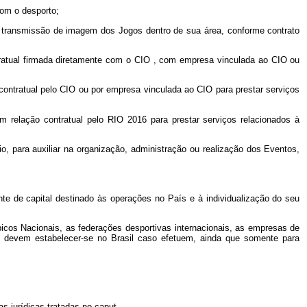
 com o desporto;
 e transmissão de imagem dos Jogos dentro de sua área, conforme contrato
tratual firmada diretamente com o
CIO
, com empresa vinculada ao
CIO
ou
contratual pelo
CIO
ou por empresa vinculada ao
CIO
para prestar serviços
m relação contratual pelo RIO 2016 para prestar serviços relacionados à
o, para auxiliar na organização, administração ou realização dos Eventos,
te de capital destinado às operações no País e à individualização do seu
icos Nacionais, as federações desportivas internacionais, as empresas de
 devem estabelecer-se no Brasil caso efetuem, ainda que somente para
as jurídicas tratadas no
caput
.