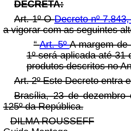
DECRETA:
Art. 1º O
Decreto nº 7.843
a vigorar com as seguintes al
“
Art. 5º
A margem de p
1º será aplicada até 31
produtos descritos no An
Art. 2º Este Decreto entra 
Brasília, 23 de dezembro
125º da República.
DILMA ROUSSEFF