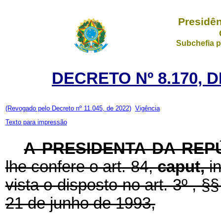
Presidên
Subchefia p
DECRETO Nº 8.170, 
(Revogado pelo Decreto nº 11.045, de 2022)
Vigência
Texto para impressão
A PRESIDENTA DA REP
lhe confere o art. 84,
caput,
i
vista o disposto no art. 3º , §§
21 de junho de 1993,