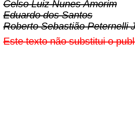
Celso Luiz Nunes Amorim
Eduardo dos Santos
Roberto Sebastião Peternelli 
Este
texto não substitui o pu