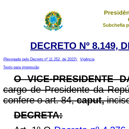
Presidên
Subchefia p
DECRETO Nº 8.149, 
(Revogado pelo Decreto nº 11.252, de 2022)
Vigência
Texto para impressão
O VICE-PRESIDENTE 
cargo de Presidente da Repúb
confere o art. 84,
caput,
incis
DECRETA: