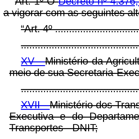
Art. 1º O
Decreto nº 4.376
a vigorar com as seguintes al
“Art. 4º ...............................
..........................................
XV -
Ministério da Agricu
meio de sua Secretaria-Exec
..........................................
XVII -
Ministério dos Tran
Executiva e do Departamen
Transportes - DNIT;