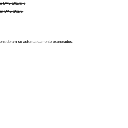
um DAS 101.3; e
 um DAS 102.3.
o consideram-se automaticamente exonerados.