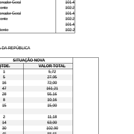
enador-Geral
101.4
tente
102.2
enador-Geral
101.4
tente
102.2
101.4
tente
102.2
 DA REPÚBLICA
SITUAÇÃO NOVA
QTDE.
VALOR TOTAL
1
5,72
5
27,95
16
72,00
47
161,21
28
55,16
8
10,16
15
15,00
2
11,18
14
63,00
30
102,90
45
88,65