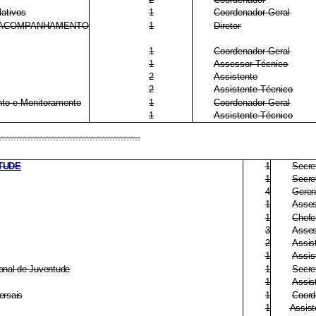
ativos
1
Coordenador-Geral
 ACOMPANHAMENTO
1
Diretor
1
Coordenador-Geral
1
Assessor Técnico
2
Assistente
2
Assistente Técnico
to e Monitoramento
1
Coordenador-Geral
1
Assistente Técnico
..................................................
TUDE
1
Secre
1
Secre
4
Geren
1
Asses
1
Chefe
3
Asses
2
Assis
1
Assis
onal de Juventude
1
Secre
1
Assis
ersais
1
Coord
1
Assist