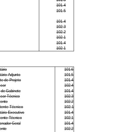
101.4
101.5
101.4
102.3
102.2
102.1
101.4
102.1
tário
101.6
tário-Adjunto
101.5
te de Projeto
101.4
sor
102.4
 de Gabinete
101.4
sor Técnico
102.3
tente
102.2
tente Técnico
102.1
tário-Executivo
101.4
tente Técnico
102.1
enador-Geral
101.4
ente
102.2