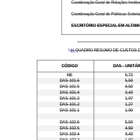
Coordenação-Geral de Relações Institu
Coordenação-Geral de Políticas Setoria
ESCRITÓRIO ESPECIAL EM ALTAMIR
................................................
“
b)
QUADRO RESUMO DE CUSTOS D
CÓDIGO
DAS - UNITÁ
NE
5,72
DAS 101.6
5,59
DAS 101.5
4,50
DAS 101.4
3,43
DAS 101.3
1,97
DAS 101.2
1,27
DAS 101.1
1,00
DAS 102.6
5,59
DAS 102.5
4,50
DAS 102.4
3,43
DAS 102.3
1,97