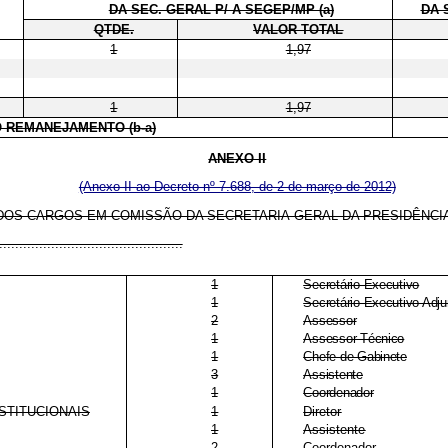
DA SEC. GERAL P/ A SEGEP/MP (a)
DA 
QTDE.
VALOR TOTAL
1
1,97
1
1,97
 REMANEJAMENTO (b-a)
ANEXO II
(Anexo II ao Decreto nº 7.688, de 2 de março de 2012)
OS CARGOS EM COMISSÃO DA SECRETARIA-GERAL DA PRESIDÊNCIA
..............................................
1
Secretário-Executivo
1
Secretário-Executivo Adju
2
Assessor
1
Assessor Técnico
1
Chefe de Gabinete
3
Assistente
1
Coordenador
STITUCIONAIS
1
Diretor
1
Assistente
2
Coordenador