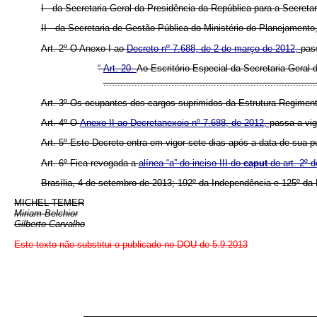
I - da Secretaria-Geral da Presidência da República para a Secre
II - da Secretaria de Gestão Pública do Ministério do Planejamen
Art. 2º O Anexo I ao
Decreto nº 7.688, de 2 de março de 2012,
pas
“
Art. 20.
Ao Escritório Especial da Secretaria-Geral
.........................................................................
Art. 3º Os ocupantes dos cargos suprimidos da Estrutura Regiment
Art. 4º O
Anexo II ao Decretanexoio nº 7.688, de 2012,
passa a vi
Art. 5º Este Decreto entra em vigor sete dias após a data de sua p
Art. 6º Fica revogada a
alínea “a” do inciso III do
caput
do art. 2º 
Brasília, 4 de setembro de 2013; 192º da Independência e 125º da 
MICHEL TEMER
Miriam Belchior
Gilberto Carvalho
Este texto não substitui o publicado no DOU de 5.9.2013