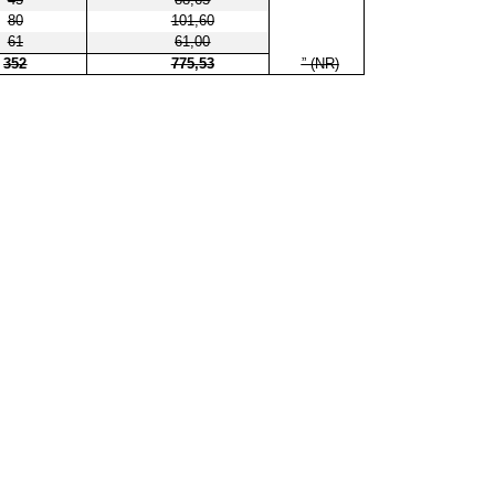
80
101,60
61
61,00
352
775,53
” (NR)