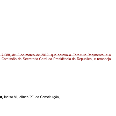
º 7.688, de 2 de março de 2012, que aprova a Estrutura Regimental e o
Comissão da Secretaria-Geral da Presidência da República, e remaneja
ut,
inciso VI, alínea “a”, da Constituição,