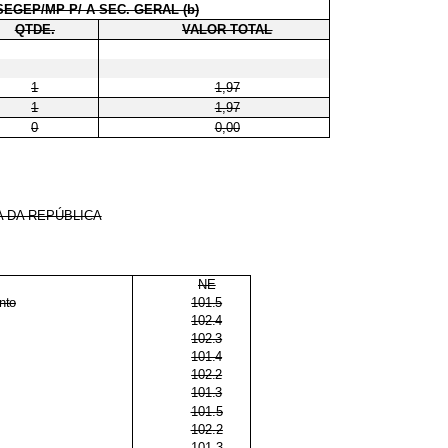
SEGEP/MP P/ A SEC. GERAL (b)
QTDE.
VALOR TOTAL
1
1,97
1
1,97
0
0,00
 DA REPÚBLICA
NE
nto
101.5
102.4
102.3
101.4
102.2
101.3
101.5
102.2
101.3