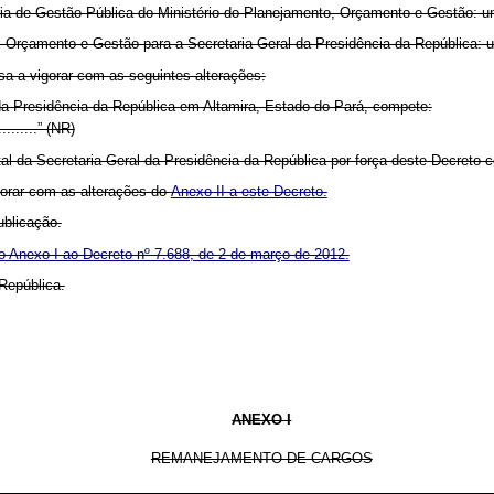
taria de Gestão Pública do Ministério do Planejamento, Orçamento e Gestão: 
to, Orçamento e Gestão para a Secretaria-Geral da Presidência da República:
sa a vigorar com as seguintes alterações:
 da Presidência da República em Altamira, Estado do Pará, compete:
...........” (NR)
al da Secretaria-Geral da Presidência da República por força deste Decret
gorar com as alterações do
Anexo II a este Decreto.
ublicação.
do Anexo I ao Decreto nº 7.688, de 2 de março de 2012.
República.
ANEXO I
REMANEJAMENTO DE CARGOS