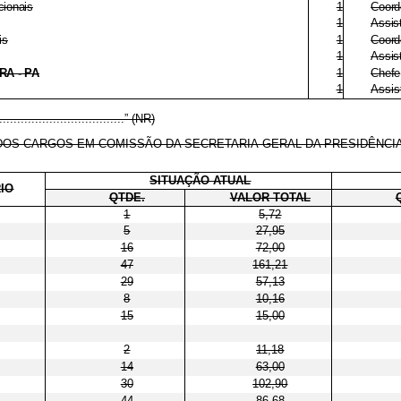
cionais
1
Coord
1
Assis
is
1
Coord
1
Assis
A - PA
1
Chefe
1
Assis
.....................................” (NR)
OS CARGOS EM COMISSÃO DA SECRETARIA-GERAL DA PRESIDÊNCIA
SITUAÇÃO ATUAL
RIO
QTDE.
VALOR TOTAL
1
5,72
5
27,95
16
72,00
47
161,21
29
57,13
8
10,16
15
15,00
2
11,18
14
63,00
30
102,90
44
86,68