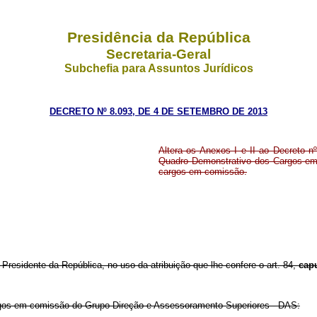
Presidência da República
Secretaria-Geral
Subchefia para Assuntos Jurídicos
DECRETO Nº 8.093, DE 4 DE SETEMBRO DE 2013
Altera os Anexos I e II ao Decreto n
Quadro Demonstrativo dos Cargos em 
cargos em comissão.
 Presidente da República, no uso da atribuição que lhe confere o art. 84,
cap
gos em comissão do Grupo-Direção e Assessoramento Superiores - DAS: