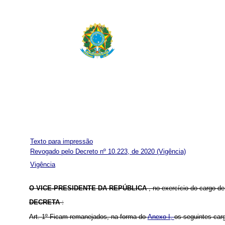
Texto para impressão
Revogado pelo Decreto nº 10.223, de 2020
(Vigência)
Vigência
O VICE-PRESIDENTE DA REPÚBLICA
, no exercício do cargo de
DECRETA
:
Art. 1º Ficam remanejados, na forma do
Anexo I,
os seguintes car