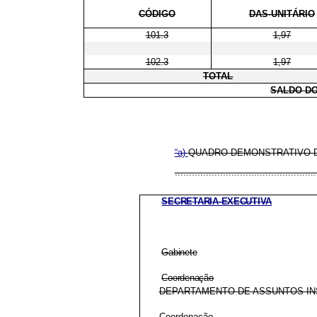
CÓDIGO
DAS-UNITÁRIO
101.3
1,97
102.3
1,97
TOTAL
SALDO DO
“a)
QUADRO DEMONSTRATIVO D
..................................................
SECRETARIA-EXECUTIVA
Gabinete
Coordenação
DEPARTAMENTO DE ASSUNTOS IN
Coordenação