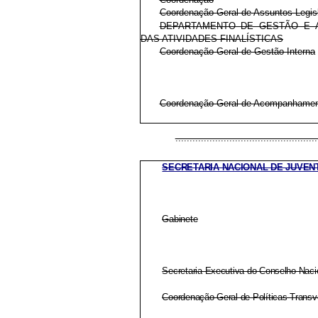
Coordenação-Geral de Assuntos Legisl
DEPARTAMENTO DE GESTÃO E
DAS ATIVIDADES FINALÍSTICAS
Coordenação-Geral de Gestão Interna
Coordenação-Geral de Acompanhamen
..................................................
SECRETARIA NACIONAL DE JUVEN
Gabinete
Secretaria-Executiva do Conselho Naci
Coordenação-Geral de Políticas Transv