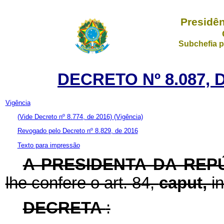
Presidên
Subchefia p
DECRETO Nº 8.087, 
Vigência
(Vide Decreto nº 8.774, de 2016)
(Vigência)
Revogado pelo Decreto nº 8.829, de 2016
Texto para impressão
A PRESIDENTA DA REP
lhe confere o art. 84,
caput,
i
DECRETA
: