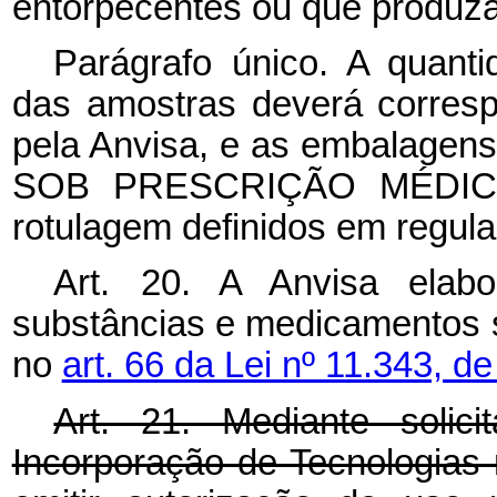
entorpecentes ou que produza
Parágrafo único. A quant
das amostras deverá corres
pela Anvisa, e as embalagen
SOB PRESCRIÇÃO MÉDICA”,
rotulagem definidos em regul
Art. 20. A Anvisa elab
substâncias e medicamentos su
no
art. 66 da Lei nº 11.343, d
Art. 21. Mediante soli
Incorporação de Tecnologias