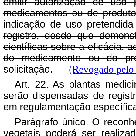
emitir autorização de uso 
medicamentos ou de produto
indicação de uso pretendida
registro, desde que demons
científicas sobre a eficácia, 
do medicamento ou do pro
solicitação.
(Revogado pelo 
Art. 22. As plantas medic
serão dispensadas de registr
em regulamentação específica
Parágrafo único. O reconh
vegetais poderá ser realiza