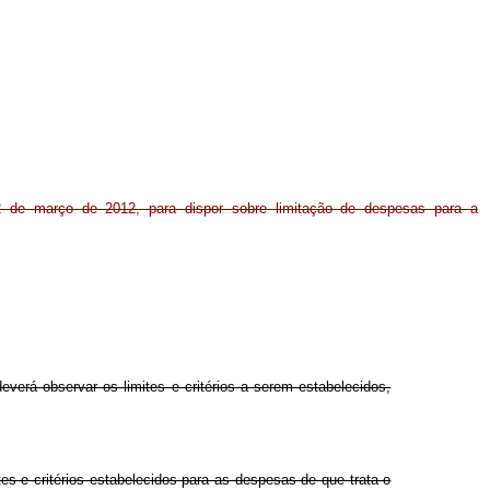
2 de março de 2012, para dispor sobre limitação de despesas para a
rá observar os limites e critérios a serem estabelecidos,
tes e critérios estabelecidos para as despesas de que trata o