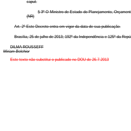
caput.
§ 3º O Ministro de Estado do Planejamento, Orçamento
(NR)
Art. 2º Este Decreto entra em vigor da data de sua publicação.
Brasília, 25 de julho de 2013; 192º da Independência e 125º da Repú
DILMA ROUSSEFF
Miriam Belchior
Este texto não substitui o publicado no DOU de 26.7.2013