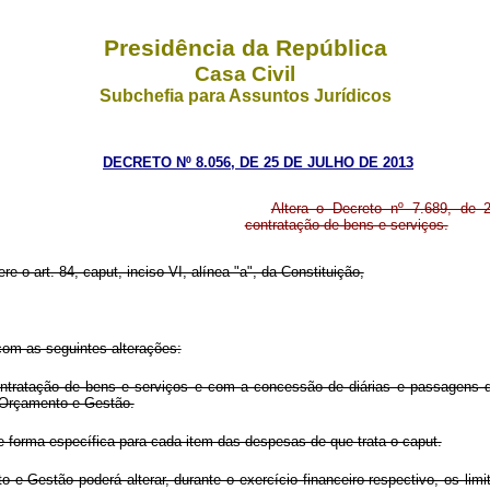
Presidência da República
Casa Civil
Subchefia para Assuntos Jurídicos
DECRETO Nº 8.056, DE 25 DE JULHO DE 2013
Altera o Decreto nº 7.689, de 
contratação de bens e serviços.
re o art. 84, caput, inciso VI, alínea "a", da Constituição,
com as seguintes alterações:
ratação de bens e serviços e com a concessão de diárias e passagens deve
 Orçamento e Gestão.
a de forma específica para cada item das despesas de que trata o caput.
e Gestão poderá alterar, durante o exercício financeiro respectivo, os limi