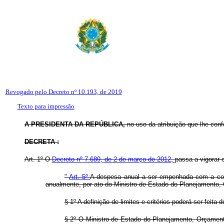
Revogado pelo Decreto nº 10.193, de 2019
Texto para impressão
A PRESIDENTA DA REPÚBLICA,
no uso da atribuição que lhe confe
DECRETA :
Art. 1º O
Decreto nº 7.689, de 2 de março de 2012,
passa a vigorar 
"
Art. 5º
A despesa anual a ser empenhada com a cont
anualmente, por ato do Ministro de Estado do Planejamento,
§ 1º A definição de limites e critérios poderá ser feit
§ 2º O Ministro de Estado do Planejamento, Orçamento 