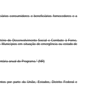
iários consumidores e beneficiários fornecedores e a
istério do Desenvolvimento Social e Combate à Fome,
 Municípios em situação de emergência ou estado de
ntária anual do Programa.” (NR)
tos por parte da União, Estados, Distrito Federal e