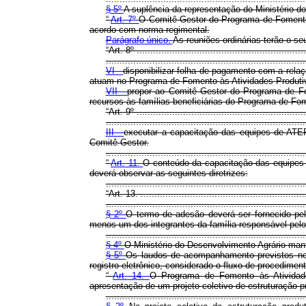
§ 5º
A suplência da representação do Ministério do
“
Art. 7º
O Comitê Gestor do Programa de Fomento à
acordo com norma regimental.
Parágrafo único.
As reuniões ordinárias terão o se
“Art. 8º ..............................................................
.........................................................................
VI -
disponibilizar folha de pagamento com a rela
atuam no Programa de Fomento às Atividades Produtiv
VII -
propor ao Comitê Gestor do Programa de Fo
recursos às famílias beneficiárias do Programa de Fom
“Art. 9º ..............................................................
.........................................................................
III -
executar a capacitação das equipes de ATE
Comitê Gestor.
.......................................................................
“
Art. 11.
O conteúdo da capacitação das equipes 
deverá observar as seguintes diretrizes:
.......................................................................
“Art. 13. ............................................................
.........................................................................
§ 2º
O termo de adesão deverá ser fornecido pel
menos um dos integrantes da família responsável pelo 
.........................................................................
§ 4º
O Ministério do Desenvolvimento Agrário mante
§ 5º
Os laudos de acompanhamento previstos no 
registro eletrônico, considerado o fluxo de procedime
“
Art. 14.
O Programa de Fomento às Atividades
apresentação de um projeto coletivo de estruturação pr
.........................................................................