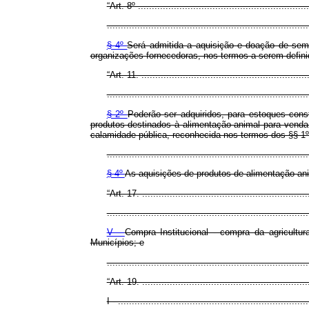
“Art. 8º ..............................................................
.........................................................................
§ 4º
Será admitida a aquisição e doação de seme
organizações fornecedoras, nos termos a serem defin
“Art. 11. .............................................................
.........................................................................
§ 2º
Poderão ser adquiridos, para estoques con
produtos destinados à alimentação animal para venda
calamidade pública, reconhecida nos termos dos §§ 1º
.........................................................................
§ 4º
As aquisições de produtos de alimentação ani
“Art. 17. ............................................................
.........................................................................
V -
Compra Institucional - compra da agricultu
Municípios; e
.......................................................................
“Art. 19. ............................................................
I - .....................................................................