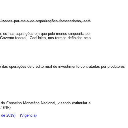
lizadas por meio de organizações fornecedoras, será
de, ou nas aquisições em que pelo menos cinquenta por
Governo federal - CadÚnico, nos termos definidos pelo
o das operações de crédito rural de investimento contratadas por produtores
o do Conselho Monetário Nacional, visando estimular a
.” (NR)
 de 2019)
(Vigência)