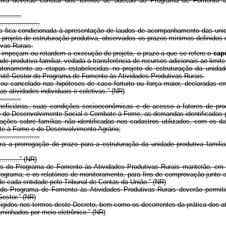
dutiva deverão constar dos termos de adesão ao Programa de Fomento às
...........
....................
as fica condicionada à apresentação de laudos de acompanhamento das unida
o projeto de estruturação produtiva, observados os prazos mínimos definido
vas Rurais.
 impeçam ou retardem a execução do projeto, o prazo a que se refere o
cap
produtiva familiar, vedada a transferência de recursos adicionais ao limite 
toriamente as etapas estabelecidas no projeto de estruturação da unidade
itê Gestor do Programa de Fomento às Atividades Produtivas Rurais.
ou cancelado nas hipóteses de caso fortuito ou força maior, declaradas
s atividades individuais e coletivas.” (NR)
...........
eneficiárias, suas condições socioeconômicas e de acesso a fatores de pr
io do Desenvolvimento Social e Combate à Fome, as demandas identificadas 
rmações sobre famílias não identificadas nos cadastros utilizados, com os d
te à Fome e do Desenvolvimento Agrário;
....................
 a prorrogação do prazo para a estruturação da unidade produtiva famili
............” (NR)
ras do Programa de Fomento às Atividades Produtivas Rurais manterão, e
rograma, e os relatórios de monitoramento, para fins de comprovação junto a
e cada entidade pelo Tribunal de Contas da União.” (NR)
 Programa de Fomento às Atividades Produtivas Rurais deverão permitir
Gestor.”
(NR)
gidos nos termos deste Decreto, bem como os decorrentes da prática dos atos
minhados por meio eletrônico.” (NR)