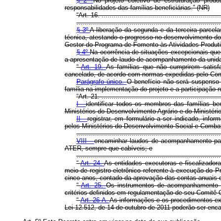
§ 2º
No projeto coletivo de estruturação pro
responsabilidades das famílias beneficiárias.” (NR)
“Art. 16. ............................................................
.........................................................................
§ 3º
A liberação da segunda e da terceira parcel
técnica, atestando o progresso no desenvolvimento d
Gestor do Programa de Fomento às Atividades Produti
§ 4º
Na ocorrência de situações excepcionais que
a apresentação de laudo de acompanhamento da unidade 
“
Art. 19.
As famílias que não cumprirem satisfa
cancelado, de acordo com normas expedidas pelo Com
Parágrafo único.
O benefício não será suspenso 
família na implementação do projeto e a participação na
“Art. 21. ............................................................
I -
identificar todos os membros das famílias b
Ministérios do Desenvolvimento Agrário e do Ministér
II -
registrar, em formulário a ser indicado, info
pelos Ministérios do Desenvolvimento Social e Comba
.........................................................................
VIII -
encaminhar laudos de acompanhamento para
ATER, sempre que cabíveis; e
.......................................................................
“
Art. 24.
As entidades executoras e fiscalizado
meio de registro eletrônico referente à execução do P
cinco anos, contado da aprovação das contas anuais d
“
Art. 25.
Os instrumentos de acompanhamento do
critérios definidos em regulamentação de seu Comitê 
“
Art. 26-A.
As informações e os procedimentos exi
Lei 12.512, de 14 de outubro de 2011 poderão ser enca