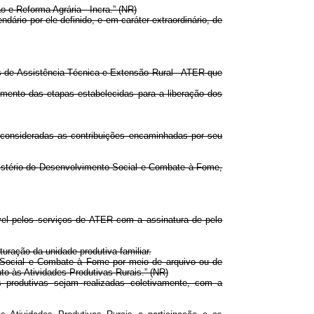
o e Reforma Agrária - Incra.” (NR)
ário por ele definido, e em caráter extraordinário, de
pes de Assistência Técnica e Extensão Rural - ATER que
mento das etapas estabelecidas para a liberação dos
consideradas as contribuições encaminhadas por seu
nistério do Desenvolvimento Social e Combate à Fome,
ável pelos serviços de ATER com a assinatura de pelo
uração da unidade produtiva familiar.
 Social e Combate à Fome por meio de arquivo ou de
to às Atividades Produtivas Rurais.” (NR)
 produtivas sejam realizadas coletivamente, com a