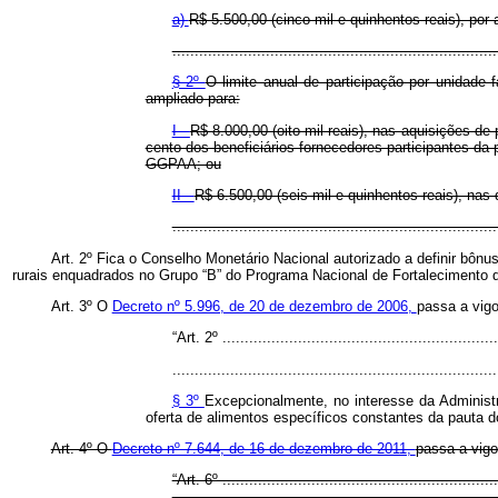
a)
R$ 5.500,00 (cinco mil e quinhentos reais), p
.........................................................................
§ 2º
O limite anual de participação por unidade
ampliado para:
I -
R$ 8.000,00 (oito mil reais), nas aquisições d
cento dos beneficiários fornecedores participantes d
GGPAA; ou
II -
R$ 6.500,00 (seis mil e quinhentos reais), nas
.......................................................................
Art. 2º Fica o Conselho Monetário Nacional autorizado a definir bônu
rurais enquadrados no Grupo “B” do Programa Nacional de Fortalecimento da
Art. 3º O
Decreto nº 5.996, de 20 de dezembro de 2006,
passa a vigo
“Art. 2º ..............................................................
.........................................................................
§ 3º
Excepcionalmente, no interesse da Administr
oferta de alimentos específicos constantes da pauta 
Art. 4º O
Decreto nº 7.644, de 16 de dezembro de 2011,
passa a vigo
“Art. 6º ..............................................................
.........................................................................