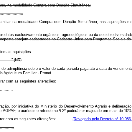
or ano, na modalidade Compra com Doação Simultânea;
....................
 familiar na modalidade Compra com Doação Simultânea, nas aquisições rea
e produtos exclusivamente orgânicos, agroecológicos ou da sociobiodiversida
a proposta estejam cadastrados no Cadastro Único para Programas Sociais do 
 demais aquisições.
............” (NR)
s de adimplência sobre o valor de cada parcela paga até a data do venciment
 Agricultura Familiar - Pronaf.
rar com as seguintes alterações:
...........
...................
ação, por iniciativa do Ministério do Desenvolvimento Agrário e deliberaçã
do PGPAF, o acréscimo referido no § 2º poderá ser majorado em mais de 10%
rar com as seguintes alterações:
(Revogado pelo Decreto nº 10.086,
............
....................