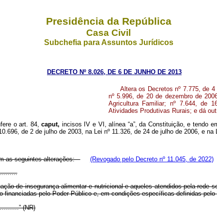
Presidência da República
Casa Civil
Subchefia para Assuntos Jurídicos
DECRETO Nº 8.026, DE 6 DE JUNHO DE 2013
Altera os Decretos nº 7.775, de 4
nº 5.996, de 20 de dezembro de 2006
Agricultura Familiar; nº 7.644, d
Atividades Produtivas Rurais; e dá out
fere o art. 84,
caput,
incisos IV e VI, alínea “a”, da Constituição, e tendo e
 10.696, de 2 de julho de 2003, na Lei nº 11.326, de 24 de julho de 2006, e na
om as seguintes alterações:
(Revogado pelo Decreto nº 11.045, de 2022)
.........
uação de insegurança alimentar e nutricional e aqueles atendidos pela rede 
o financiadas pelo Poder Público e, em condições específicas definidas pelo 
............” (NR)