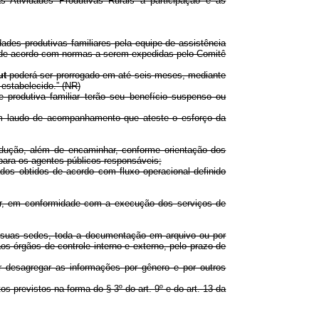
 Atividades Produtivas Rurais a participação e as
des produtivas familiares pela equipe de assistência
s de acordo com normas a serem expedidas pelo Comitê
ut
poderá ser prorrogado em até seis meses, mediante
estabelecido.” (NR)
 produtiva familiar terão seu benefício suspenso ou
 em laudo de acompanhamento que ateste o esforço da
odução, além de encaminhar, conforme orientação dos
para os agentes públicos responsáveis;
ados obtidos de acordo com fluxo operacional definido
ar, em conformidade com a execução dos serviços de
m suas sedes, toda a documentação em arquivo ou por
os órgãos de controle interno e externo, pelo prazo de
 desagregar as informações por gênero e por outros
 previstos na forma do § 3º do art. 9º e do art. 13 da