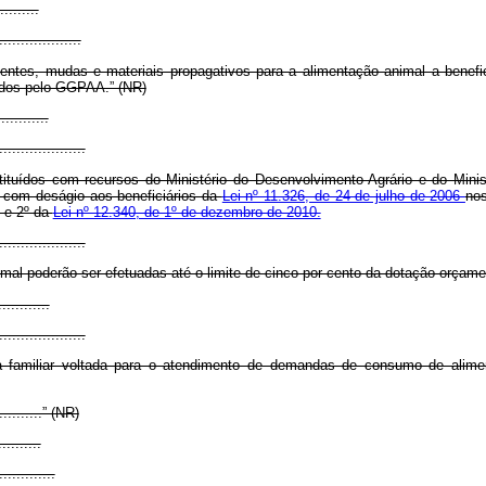
.........
...................
ntes, mudas e materiais propagativos para a alimentação animal a benefic
idos pelo GGPAA.” (NR)
...........
....................
stituídos com recursos do Ministério do Desenvolvimento Agrário e do Min
 com deságio aos beneficiários da
Lei nº 11.326, de 24 de julho de 2006
nos
 e 2º da
Lei nº 12.340, de 1º de dezembro de 2010.
....................
mal poderão ser efetuadas até o limite de cinco por cento da dotação orçame
............
....................
ra familiar voltada para o atendimento de demandas de consumo de alimen
............” (NR)
..........
.............