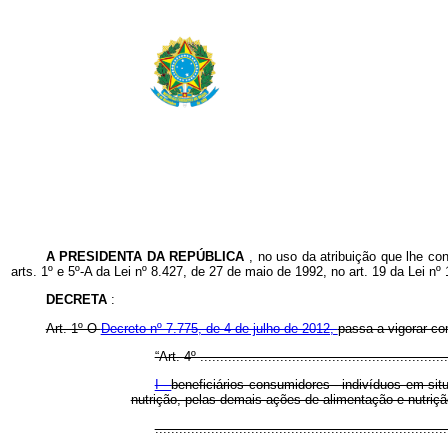
A PRESIDENTA DA REPÚBLICA
, no uso da atribuição que lhe con
arts. 1º e 5º-A da Lei nº 8.427, de 27 de maio de 1992, no art. 19 da Lei nº
DECRETA
:
Art. 1º O
Decreto nº 7.775, de 4 de julho de 2012,
passa a vigorar c
“Art. 4º ..............................................................
I -
beneficiários consumidores - indivíduos em sit
nutrição, pelas demais ações de alimentação e nutriçã
.......................................................................