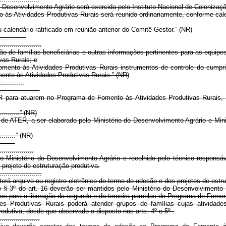
 Desenvolvimento Agrário será exercida pelo Instituto Nacional de Colonizaçã
s Atividades Produtivas Rurais será reunido ordinariamente, conforme calend
u calendário ratificado em reunião anterior do Comitê Gestor.” (NR)
.............
.....................
ção de famílias beneficiárias e outras informações pertinentes para as equi
as Rurais; e
mento às Atividades Produtivas Rurais instrumentos de controle do cumpri
ento às Atividades Produtivas Rurais.” (NR)
............
....................
R para atuarem no Programa de Fomento às Atividades Produtivas Rurais, 
............” (NR)
de ATER, a ser elaborado pelo Ministério do Desenvolvimento Agrário e Mi
..........” (NR)
........
.................
o Ministério do Desenvolvimento Agrário e recolhido pelo técnico respons
projeto de estruturação produtiva.
.....................
rá arquivo ou registro eletrônico do termo de adesão e dos projetos de estrut
§ 3º do art. 16 deverão ser mantidos pelo Ministério do Desenvolvimento
ntos para a liberação da segunda e da terceira parcelas do Programa de Fomen
 Produtivas Rurais poderá atender grupos de famílias cujas atividades
odutiva, desde que observado o disposto nos arts. 4º e 5º .
....................