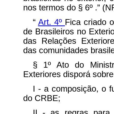
nos termos do § 6º .” (N
“
Art. 4º
Fica criado 
de Brasileiros no Exteri
das Relações Exterior
das comunidades brasilei
§ 1º Ato do Minist
Exteriores disporá sobre
I - a composição, o 
do CRBE;
II - as regras par