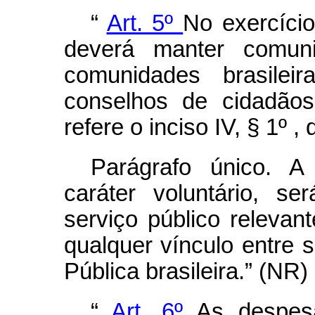
“
Art. 5º
No exercíci
deverá manter comun
comunidades brasile
conselhos de cidadão
refere o inciso IV, § 1º , d
Parágrafo único. A
caráter voluntário, s
serviço público relevan
qualquer vínculo entre
Pública brasileira.” (NR)
“
Art. 6º
As despes