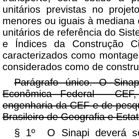
unitários previstas no projet
menores ou iguais à mediana 
unitários de referência do Si
e Índices da Construção Ci
caracterizados como montage
considerados como de construç
Parágrafo único. O Sina
Econômica Federal - CEF, 
engenharia da CEF e de pesqui
Brasileiro de Geografia e Estat
§ 1º O Sinapi deverá se