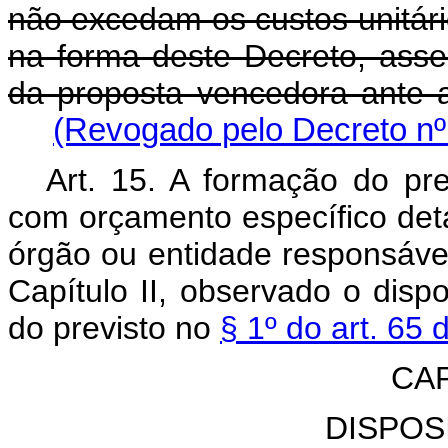
não excedam os custos unitário
na forma deste Decreto, as
da proposta vencedora ante a
(Revogado pelo Decreto nº
Art. 15. A formação do pre
com orçamento específico det
órgão ou entidade responsável 
Capítulo II, observado o dispo
do previsto no
§ 1º do art. 65 
CAP
DISPOS