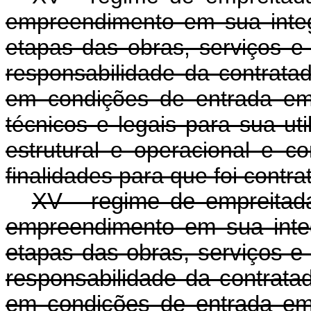
empreendimento em sua inte
etapas das obras, serviços e 
responsabilidade da contrata
em condições de entrada em 
técnicos e legais para sua u
estrutural e operacional e c
finalidades para que foi contra
XV - regime de empreitada
empreendimento em sua inte
etapas das obras, serviços e 
responsabilidade da contrata
em condições de entrada em 