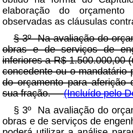
elaboração do orçamento d
observadas as cláusulas contr
§ 3º Na avaliação do orçam
obras e de serviços de en
inferiores a R$ 1.500.000,00 (
concedente ou o mandatário po
do orçamento para aferição
sua fração.
(Incluído pelo 
§ 3º Na avaliação do orçam
obras e de serviços de engen
poderá utilizar a análise par