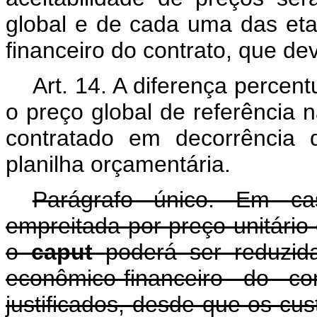
global e de cada uma das eta
financeiro do contrato, que dev
Art. 14. A diferença percent
o preço global de referência 
contratado em decorrência 
planilha orçamentária.
Parágrafo único. Em c
empreitada por preço unitário 
o
caput
poderá ser reduzid
econômico-financeiro do c
justificados, desde que os cust