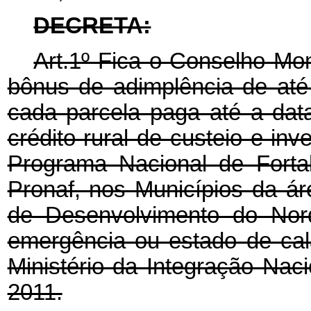
DECRETA:
Art.1º Fica o Conselho Mon
bônus de adimplência de até 
cada parcela paga até a da
crédito rural de custeio e in
Programa Nacional de Fortal
Pronaf, nos Municípios da á
de Desenvolvimento do Nor
emergência ou estado de cal
Ministério da Integração Nac
2011.