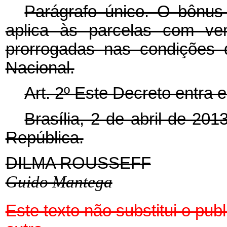
Parágrafo único. O bônus
aplica às parcelas com v
prorrogadas nas condições 
Nacional.
Art. 2º Este Decreto entra 
Brasília, 2 de abril de 20
República.
DILMA ROUSSEFF
Guido Mantega
Este texto não substitui o pu