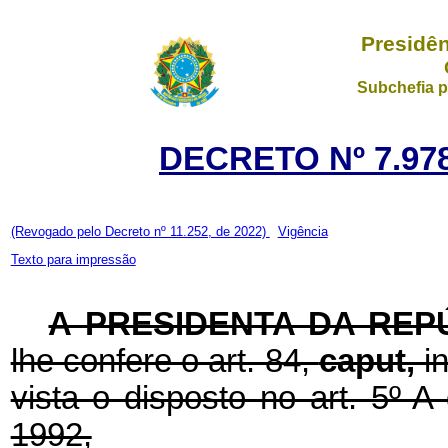
Presidên
Subchefia p
DECRETO Nº 7.978
(Revogado pelo Decreto nº 11.252, de 2022)
Vigência
Texto para impressão
A PRESIDENTA DA REP
lhe confere o art. 84,
caput,
i
vista o disposto no art. 5º-
1992,